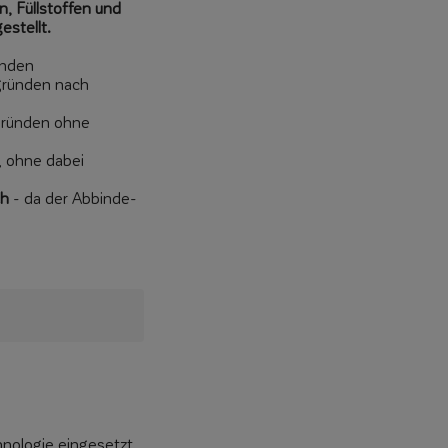
, Füllstoffen und
estellt.
ünden
gründen nach
rgründen ohne
, ohne dabei
ch
- da der Abbinde-
nologie eingesetzt.