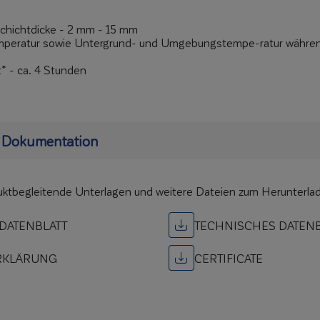
chichtdicke - 2 mm - 15 mm
mperatur sowie Untergrund- und Umgebungstempe-ratur während
t* - ca. 4 Stunden
 Dokumentation
duktbegleitende Unterlagen und weitere Dateien zum Herunterla
DATENBLATT
TECHNISCHES DATENB
RKLÄRUNG
CERTIFICATE