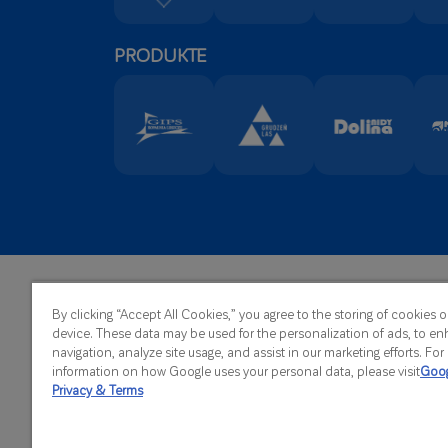
PRODUKTE
Haupts
ATLAS Sp. z o.o.
By clicking “Accept All Cookies,” you agree to the storing of cookies 
Telefo
Kilińskiego 2
device. These data may be used for the personalization of ads, to en
Fax:
+4
91-421 Łódź
navigation, analyze site usage, and assist in our marketing efforts. Fo
E-Mail
information on how Google uses your personal data, please visit
Goog
Privacy & Terms