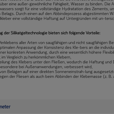
t über eine außer-gewöhnliche Fähigkeit, Wasser zu binden. Die 
wassers sorgt für eine vollständige Hydratation des Zements, u
en Belags. Durch einen auf den Abbindeprozess abgestimmten W
lkleber eine vollständige Haftung auf Untergründen mit un-tersc
 der Silikatgeltechnologie bieten sich folgende Vorteile:
Verklebens aller Arten von saugfähigen und nicht saugfähigen Be
optimalen Anpassung der Konsistenz des Kle-bers an die individu
ner konkreten Anwendung, durch eine wesentlich höhere Flexibili
im Vergleich zu herkömmlichen Klebern,
teilung des Klebers unter den Fließen, wodurch die Haftung und 
sbesondere bei Außenanwendungen, verbessert wird,
von Belägen auf einer direkten Sonneneinstrah-lung ausgesetz
egen der Fliesen als auch beim Abbinden der Klebemasse (z. B. 
meter