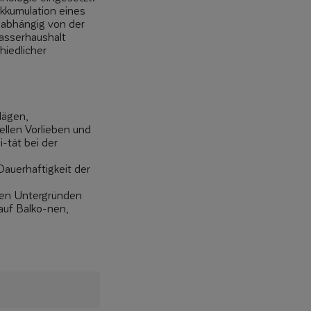
Akkumulation eines
nabhängig von der
asserhaushalt
hiedlicher
lägen,
ellen Vorlieben und
-tät bei der
Dauerhaftigkeit der
ten Untergründen
auf Balko-nen,