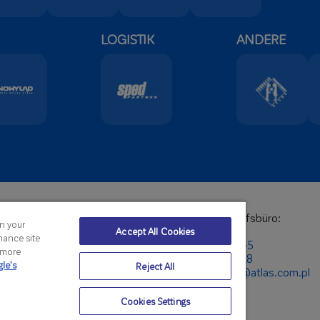
LOGISTIK
ANDERE
itz:
Auslandsverkaufsbüro:
on your
n:
+48 42 631 88 00
Telefon:
Accept All Cookies
hance site
8 42 631 88 88
+48 42 631 87 45
r more
:
atlas@atlas.com.pl
+48 42 631 88 18
le’s
Reject All
E-Mail:
export@atlas.com.pl
Cookies Settings