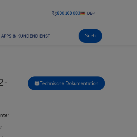
800 168 083
DE
Such
APPS & KUNDENDIENST
2-
Technische Dokumentation
unter
e