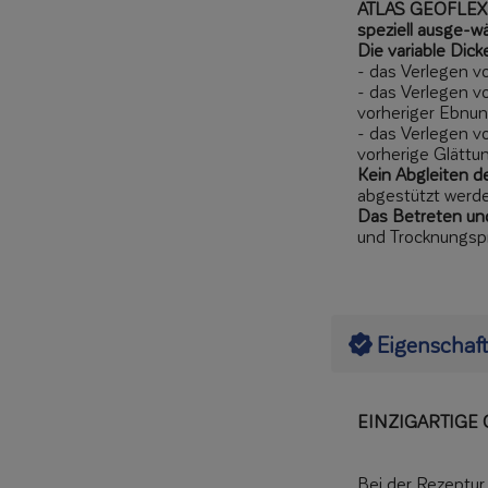
ATLAS GEOFLEX wi
speziell ausge-wä
Die variable Dic
- das Verlegen v
- das Verlegen v
vorheriger Ebnun
- das Verlegen v
vorherige Glättu
Kein Abgleiten de
abgestützt werd
Das Betreten und
und Trocknungspro
Eigenschaf
EINZIGARTIGE
Bei der Rezeptur