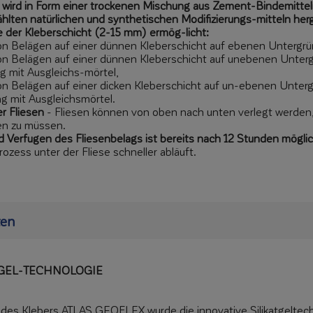
rd in Form einer trockenen Mischung aus Zement-Bindemitteln
hlten natürlichen und synthetischen Modifizierungs-mitteln herg
ke der Kleberschicht (2-15 mm) ermög-licht:
on Belägen auf einer dünnen Kleberschicht auf ebenen Untergr
on Belägen auf einer dünnen Kleberschicht auf unebenen Unter
g mit Ausgleichs-mörtel,
on Belägen auf einer dicken Kleberschicht auf un-ebenen Unte
ng mit Ausgleichsmörtel.
r Fliesen
- Fliesen können von oben nach unten verlegt werden
en zu müssen.
 Verfugen des Fliesenbelags ist bereits nach 12 Stunden mögli
zess unter der Fliese schneller abläuft.
ten
 GEL-TECHNOLOGIE
 des Klebers ATLAS GEOFLEX wurde die innovative Silikatgeltech