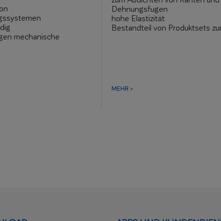
von
Dehnungsfugen
gssystemen
hohe Elastizität
dig
Bestandteil von Produktsets zu
egen mechanische
Herstel-lung von Abdichtunge
gen
Typ WODER
schnelle Montage
MEHR >