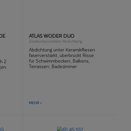
DE
ATLAS WODER DUO
Zweikomponenten-Abdichtung
Abdichtung unter Keramikfliesen
faserverstärkt, überbrückt Risse
für Schwimmbecken, Balkons,
h 2
Terrassen, Badezimmer
gen
zum Abdichten von Fundamenten und
Kellern von innen
²,
/m²
keit
MEHR >