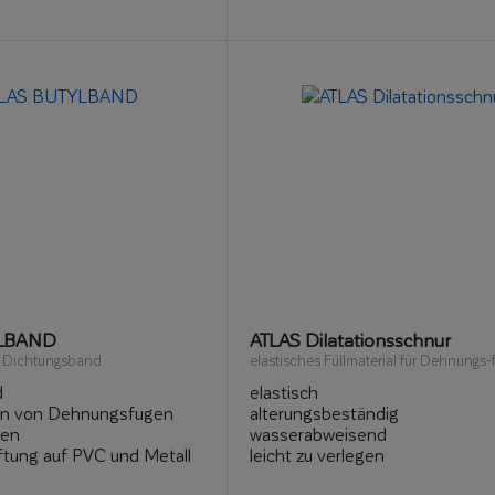
YLBAND
ATLAS Dilatationsschnur
s Dichtungsband
elastisches Füllmaterial für Dehnungs-
d
elastisch
en von Dehnungsfugen
alterungsbeständig
ken
wasserabweisend
ftung auf PVC und Metall
leicht zu verlegen
 und Terrassen