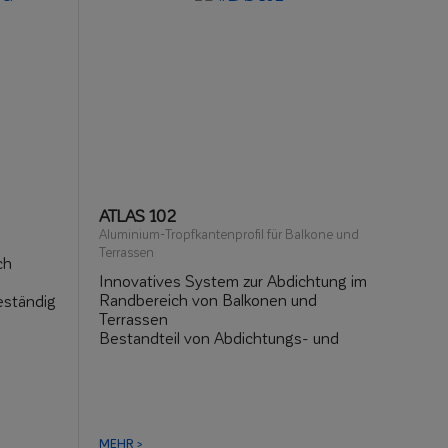
ATLAS 102
Aluminium-Tropfkantenprofil für Balkone und
Terrassen
ch
Innovatives System zur Abdichtung im
Randbereich von Balkonen und
eständig
Terrassen
Bestandteil von Abdichtungs- und
Entwässerungssystemen
Beständig gegen stark alkalische
Umgebungen (z. B. Mörtel und
Abdichtungsstoffe)
Beständig gegen UV-Strahlung und
MEHR >