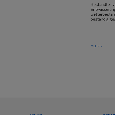
Bestandteil 
Entwässerun
wetterbestän
beständig g
Beschädigun
leichte und 
MEHR >