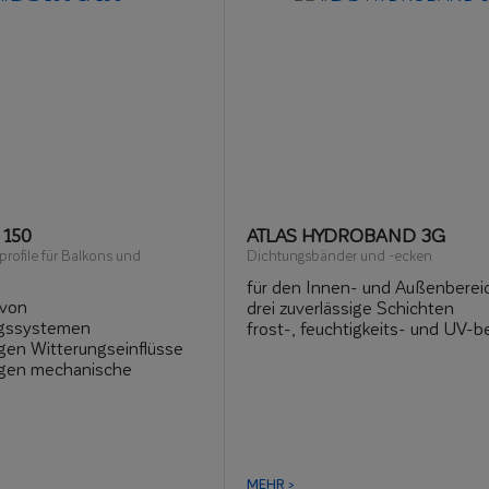
 150
ATLAS HYDROBAND 3G
rofile für Balkons und
Dichtungsbänder und -ecken
für den Innen- und Außenberei
 von
drei zuverlässige Schichten
gssystemen
frost-, feuchtigkeits- und UV-b
gen Witterungseinflüsse
egen mechanische
gen
schnelle Montage
MEHR >