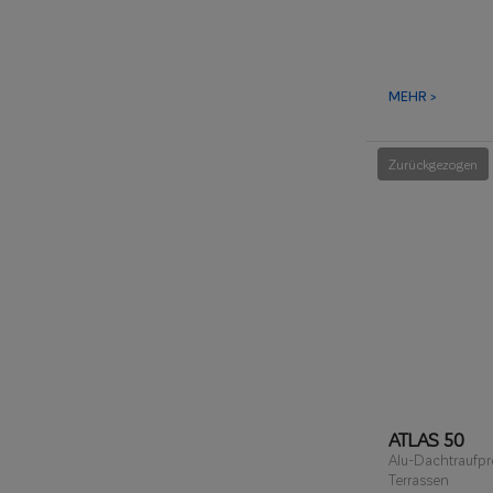
in Badezimme
MEHR >
Zurückgezogen
ATLAS 50
Alu-Dachtraufpro
Terrassen