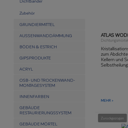
Dichtbänder
Zubehör
GRUNDIERMITTEL
ATLAS WOD
AUSSENWANDDÄMMUNG
Dichtungsmörte
BÖDEN & ESTRICH
Kristallisatio
zum Abdicht
GIPSPRODUKTE
Kellern und S
Selbstheilung
ACRYL
Versiegelung
widerstandsfä
OSB- UND TROCKENWAND-
negativ drüc
MONTAGESYSTEM
für die Sanie
Gebäude
INNENFARBEN
MEHR >
GEBÄUDE
RESTAURIERUNGSSYSTEM
Zurückgezogen
GEBÄUDE MÖRTEL