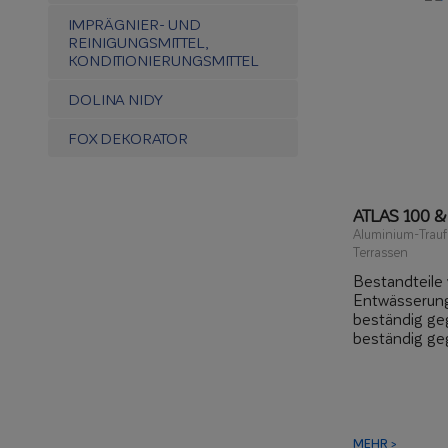
IMPRÄGNIER- UND
REINIGUNGSMITTEL,
KONDITIONIERUNGSMITTEL
DOLINA NIDY
FOX DEKORATOR
ATLAS 100 &
Aluminium-Traufp
Terrassen
Bestandteile
Entwässerun
beständig ge
beständig g
Beschädigun
leichte und 
MEHR >