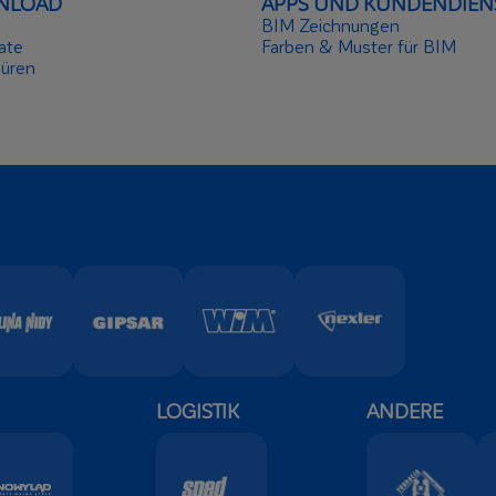
NLOAD
APPS UND KUNDENDIEN
BIM Zeichnungen
kate
Farben & Muster für BIM
üren
LOGISTIK
ANDERE