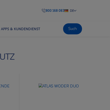
800 168 083
DE
Such
APPS & KUNDENDIENST
UTZ