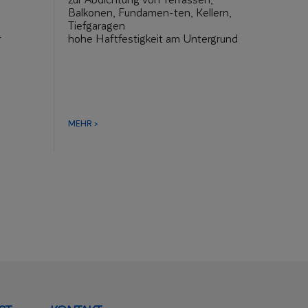
Balkonen, Fundamen-ten, Kellern,
Tiefgaragen
r
hohe Haftfestigkeit am Untergrund
n vom
einfache und schnelle Montage
SBS-modifiziert
MEHR >