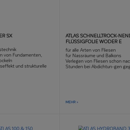
ER SX
ATLAS SCHNELLTROCK-NEN
FLÜSSIGFOLIE WODER E
l
nstechnik
für alle Arten von Fliesen
en von Fundamenten,
für Nassräume und Balkons
ockeln
Verlegen von Fliesen schon nac
seffekt und strukturelle
Stunden bei Abdichtun-gen ge
 des Untergrunds
Feuchtigkeit
hig gegen positiv und
Verbrauch an Wänden ca. 1 kg/m
kendes Wasser
Verbrauch auf Böden ca. 2,0 kg
rung sehr feuchter
hoch elastisch, hohe Haftfestig
MEHR >