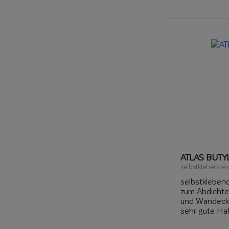
ATLAS BUT
selbstklebende
selbstkleben
zum Abdicht
und Wandec
sehr gute Ha
auf Balkonen