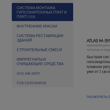
СИСТЕМА МОНТАЖА
ГИПСОКАРТОННЫХ ПЛИТ И
ПЛИТ OSB
ВНУТРЕННИЕ КРАСКИ
СИСТЕМА РЕСТАВРАЦИИ
ЗДАНИЙ
ATLAS M-SY
крепления для 
СТРОИТЕЛЬНЫЕ СМЕСИ
потолках и черд
быстрая сис
ИМПРЕГНАТЫ И
гипсокартон
ОЧИЩАЮЩИЕ СРЕДСТВА
плавное рег
уже от 1 см 
DOLINA NIDY
позволяет л
кривизну и 
FOX DEKORATOR
для монтажа
многоуровне
широком ди
ПОСМОТРЕТЬ П
дистанциров
для монтажа