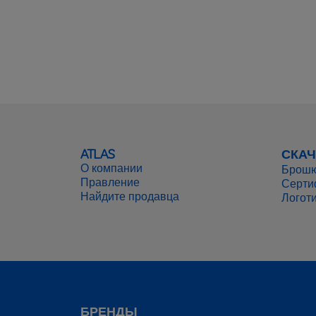
основаниях, 
перекрытия
рекомендует
шахт, мансар
позволяет о
термо- звук
ATLAS
СКАЧ
О компании
Брош
Правление
Серти
Найдите продавца
Логот
БРЕНДЫ