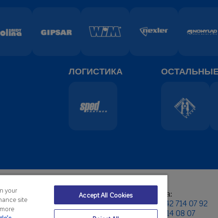
ЛОГИСТИКА
ОСТАЛЬНЫ
on your
ый офис:
Отдел экспорта:
Accept All Cookies
hance site
он:
+48 42 631 88 00
телефон:
+48 42 714 07 92
r more
+48 42 631 88 88
факс:
+48 42 714 08 07
le’s