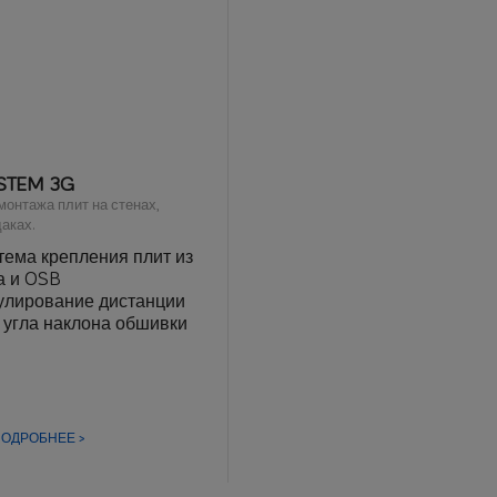
STEM 3G
монтажа плит на стенах,
аках.
тема крепления плит из
а и OSB
улирование дистанции
и угла наклона обшивки
егко нивелировать
неровности основания
 плоских и
вых потолков в
апазоне
ОДРОБНЕЕ >
ания,
 полов, поднятых на