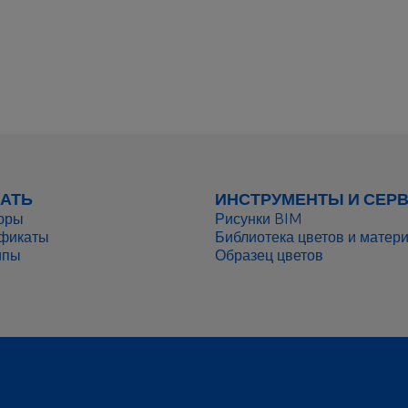
лагах и балках
ся для обустройства
д и т.п.
дновременно крепить
о- и пароизоляцию
АТЬ
ИНСТРУМЕНТЫ И СЕР
юры
Рисунки BIM
фикаты
Библиотека цветов и матер
ипы
Образец цветов