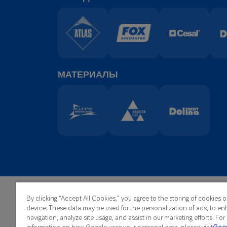
МАТЕРИАЛЫ
By clicking “Accept All Cookies,” you agree to the storing of cookies 
Главн
ATLAS Sp. z o.o.
device. These data may be used for the personalization of ads, to en
телеф
Kilińskiego 2
navigation, analyze site usage, and assist in our marketing efforts. Fo
факс:
91-421 Łódź
information on how Google uses your personal data, please visit
Goog