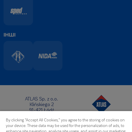
ІНШІ
ATLAS Sp. z o.o.
Klińskiego 2
91-421 Łódź
Центральний офіс:
By clicking “Accept All Cookies,” you agree to the storing of cookies on
Телефон:
+48 42 631 88 00
your device. These data may be used for the personalization of ads, to
Факс : +48 42 631 88 88
enhance site navigation, analyze site usage, and assist in our marketing