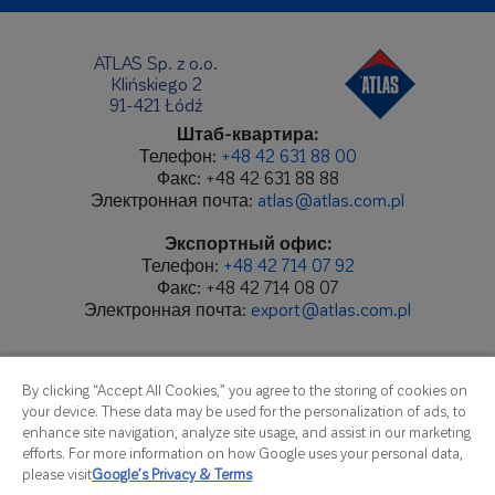
ATLAS Sp. z o.o.
Klińskiego 2
91-421 Łódź
Штаб-квартира:
Телефон:
+48 42 631 88 00
Факс: +48 42 631 88 88
Электронная почта:
atlas@atlas.com.pl
Экспортный офис:
Телефон:
+48 42 714 07 92
Факс: +48 42 714 08 07
Электронная почта:
export@atlas.com.pl
By clicking “Accept All Cookies,” you agree to the storing of cookies on
your device. These data may be used for the personalization of ads, to
enhance site navigation, analyze site usage, and assist in our marketing
efforts. For more information on how Google uses your personal data,
please visit
Google’s Privacy & Terms