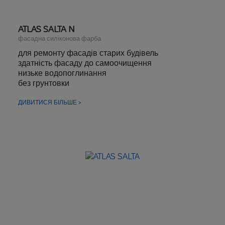
ATLAS SALTA N
фасадна силіконова фарба
для ремонту фасадів старих будівель
здатність фасаду до самоочищення
низьке водопоглинання
без грунтовки
стійка до біологічних уражень
ДИВИТИСЯ БІЛЬШЕ >