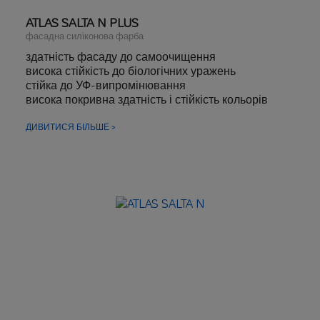
ATLAS SALTA N PLUS
фасадна силіконова фарба
здатність фасаду до самоочищення
висока стійкість до біологічних уражень
стійка до УФ-випромінювання
висока покривна здатність і стійкість кольорів
приховує мікротріщини та усадкові тріщини
висока еластичність
ДИВИТИСЯ БІЛЬШЕ >