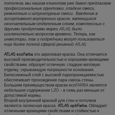
потолков, мы нашим клиентам уже давно предлагаем
профессиональные грунтовки, гладкие смеси,
ремонтные и штукатурные смеси. Введение в
ассортимент внутренних красок, являющихся
окончательным отделочным слоем, комплексных с
другими продуктами марки ATLAS, было
исключительно вопросом времени. Теперь, как
инвесторы, так и подрядчики могут пользоваться
еще более полной сферой решений ATLAS.
ATLAS ecoFarba
это акриловая краска. Она отличается
высокой производительностью и хорошими кроющими
свойствами, образует отличную, гладкую матовую
отделку, скрывающую погрешности основания.
Белоснежный слой с высокой паропроницаемостью
обеспечивает прохождение пара сквозь стены.
Большим преимуществом краски есоFARBA является
небольшое содержание LZO – в семь раз меньше от
допустимой нормы.
Второй внутренней краской для стен и потолков
является латексная краска
ATLAS optiFarba
. Обладает
отличными кроющими свойствами и стойкостью к