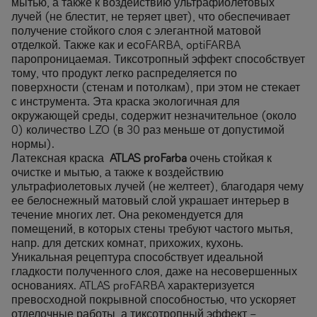
мытью, а также к воздействию ультрафиолетовых
лучей (не блестит, не теряет цвет), что обеспечивает
получение стойкого слоя с элегантной матовой
отделкой. Также как и есоFARBA, optiFARBA
паропроницаемая. Тиксотропный эффект способствует
тому, что продукт легко распределяется по
поверхности (стенам и потолкам), при этом не стекает
с инструмента. Эта краска экологичная для
окружающей среды, содержит незначительное (около
0) количество LZO (в 30 раз меньше от допустимой
нормы).
Латексная краска
ATLAS proFarba
очень стойкая к
очистке и мытью, а также к воздействию
ультрафиолетовых лучей (не желтеет), благодаря чему
ее белоснежный матовый слой украшает интерьер в
течение многих лет. Она рекомендуется для
помещений, в которых стены требуют частого мытья,
напр. для детских комнат, прихожих, кухонь.
Уникальная рецептура способствует идеальной
гладкости полученного слоя, даже на несовершенных
основаниях. ATLAS proFARBA характеризуется
превосходной покрывной способностью, что ускоряет
отделочные работы, а тиксотропный эффект –