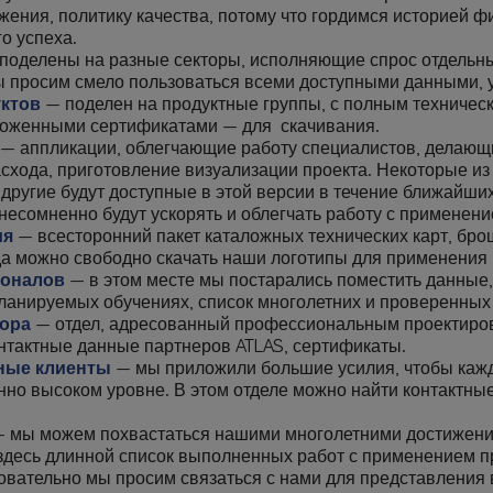
жения, политику качества, потому что гордимся историей 
о успеха.
поделены на разные секторы, исполняющие спрос отдельны
ы просим смело пользоваться всеми доступными данными, у
уктов
— поделен на продуктные группы, с полным техничес
ложенными сертификатами — для скачивания.
— аппликации, облегчающие работу специалистов, делающи
схода, приготовление визуализации проекта. Некоторые из
 другие будут доступные в этой версии в течение ближайши
несомненно будут ускорять и облегчать работу с применени
ия
— всесторонний пакет каталожных технических карт, бр
да можно свободно скачать наши логотипы для применения
ионалов
— в этом месте мы постарались поместить данные
ланируемых обучениях, список многолетних и проверенных
тора
— отдел, адресованный профессиональным проектиро
нтактные данные партнеров ATLAS, сертификаты.
ные клиенты
— мы приложили большие усилия, чтобы каж
енно высоком уровне. В этом отделе можно найти контактн
 мы можем похвастаться нашими многолетними достижени
здесь длинной список выполненных работ с применением п
овательно мы просим связаться с нами для представления