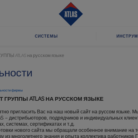
СИСТЕМЫ
ИНСТРУМ
РУППЫ ATLAS на русском языке
ьности
льности фирмы
 ГРУППЫ ATLAS НА РУССКОМ ЯЗЫКЕ
тно пригласить Вас на наш новый сайт на руссом языке. М
AS – дистрибьюторов, подрядчиков и индивидуальных клиен
х, системах, сертификатах и т.д.
товки нового сайта мы обращали особенное внимание на то
зу из многолетнего знания и опыта коллектива работнико