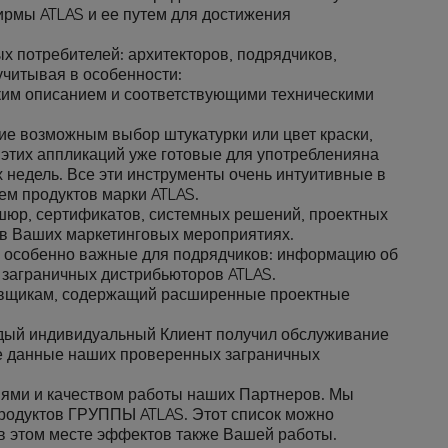
фирмы ATLAS и ее путем для достижения
х потребителей: архитекторов, подрядчиков,
читывая в особенности:
ким описанием и соответствующими техническими
е возможным выбор штукатурки или цвет краски,
 этих аппликаций уже готовые для употребленияна
х недель. Все эти инструменты очень интуитивные в
ем продуктов марки ATLAS.
ошюр, сертификатов, системных решений, проектных
 в Ваших маркетинговых мероприятиях.
, особенно важные для подрядчиков: информацию об
 заграничных дистрибьюторов ATLAS.
вщикам, содержащий расширенные проектные
дый индивидуальный Клиент получил обслуживание
ые данные наших проверенных заграничных
ями и качеством работы наших Партнеров. Мы
родуктов ГРУППЫ ATLAS. Этот список можно
 в этом месте эффектов также Вашей работы.