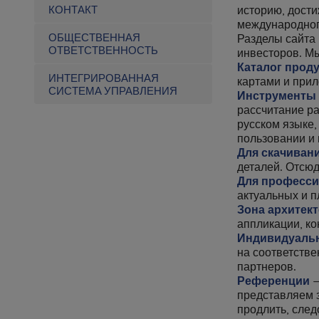
КОНТАКТ
историю, дости
международног
ОБЩЕСТВЕННАЯ
Разделы сайта 
ОТВЕТСТВЕННОСТЬ
инвесторов. М
Каталог прод
ИНТЕГРИРОВАННАЯ
картами и при
СИСТЕМА УПРАВЛЕНИЯ
Инструменты
рассчитание ра
русском языке,
пользовании и 
Для скачиван
деталей. Отсю
Для професс
актуальных и п
Зона архитек
аппликации, ко
Индивидуаль
на соответств
партнеров.
Референции
—
представляем 
продлить, след