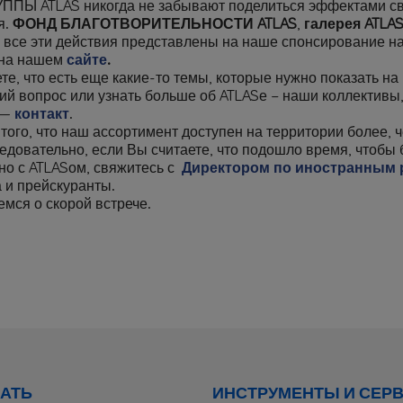
ПЫ ATLAS никогда не забывают поделиться эффектами свое
я.
ФОНД БЛАГОТВОРИТЕЛЬНОСТИ
ATLAS
,
галерея
ATLA
 все эти действия представлены на наше спонсирование н
 на нашем
сайте
.
те, что есть еще какие-то темы, которые нужно показать на
ий вопрос или узнать больше об ATLASе – наши коллективы
 —
контакт
.
того, что наш ассортимент доступен на территории более,
едовательно, если Вы считаете, что подошло время, чтобы
но с ATLASом, свяжитесь с
Директором по иностранным
 и прейскуранты.
мся о скорой встрече.
АТЬ
ИНСТРУМЕНТЫ И СЕР