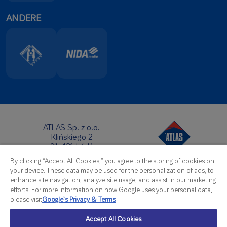
ANDERE
ATLAS Sp. z o.o.
Klińskiego 2
91-421 Łódź
Hauptsitz:
By clicking “Accept All Cookies,” you agree to the storing of cookies on
Telefon:
+48 42 631 88 00
your device. These data may be used for the personalization of ads, to
Fax: +48 42 631 88 88
enhance site navigation, analyze site usage, and assist in our marketing
E-Mail:
atlas@atlas.com.pl
efforts. For more information on how Google uses your personal data,
please visit
Google’s Privacy & Terms
Export Abteilung:
Telefon:
+48 42 714 07 92
Accept All Cookies
Fax: +48 42 714 08 07