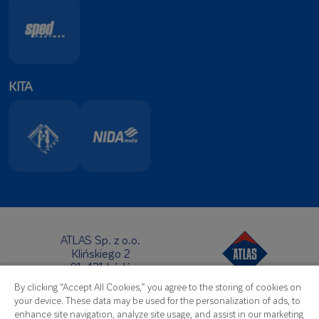
KITA
ATLAS Sp. z o.o.
Klińskiego 2
91-421 Łódź
Centrinė būstinė:
By clicking “Accept All Cookies,” you agree to the storing of cookies on
Telefonas:
+48 42 631 88 00
your device. These data may be used for the personalization of ads, to
Faksas: +48 42 631 88 88
enhance site navigation, analyze site usage, and assist in our marketing