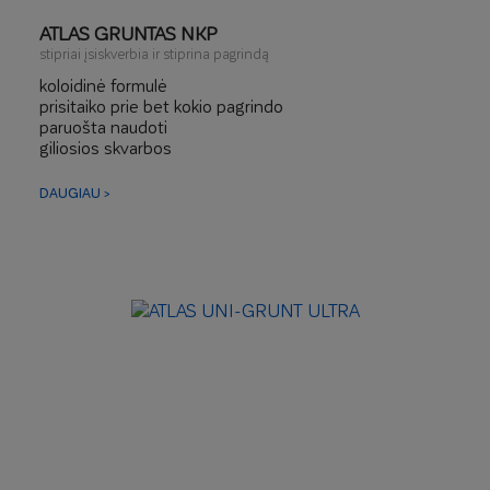
ATLAS GRUNTAS NKP
stipriai įsiskverbia ir stiprina pagrindą
koloidinė formulė
prisitaiko prie bet kokio pagrindo
paruošta naudoti
giliosios skvarbos
be nuotekų
neblizgina paviršiaus
DAUGIAU >