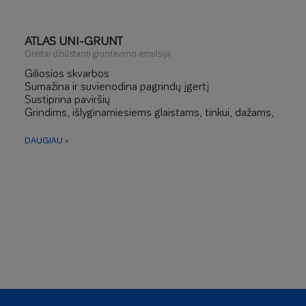
ATLAS UNI-GRUNT
Greitai džiūstanti gruntavimo emulsija
Giliosios skvarbos
Sumažina ir suvienodina pagrindų įgertį
Sustiprina paviršių
Grindims, išlyginamiesiems glaistams, tinkui, dažams,
klijams
Galima skiesti
DAUGIAU >