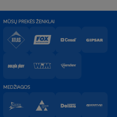
Marian
Techninis
+421 903
slovakų
Debrecényi
patarėjas
602 012
MŪSŲ PREKĖS ŽENKLAI
Gintautas
Pardavimų
+370 67
Lietuvių
Bulauka
atstovas
779 233
MEDŽIAGOS