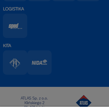
LOGISTIKA
KITA
ATLAS Sp. z o.o.
Klińskiego 2
91-421 Łódź