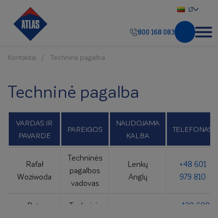
LT
800 168 083
Kontaktai
Techninė pagalba
Techninė pagalba
VARDAS IR
NAUDOJAMA
PAREIGOS
TELEFONAS
PAVARDĖ
KALBA
Techninės
Rafał
Lenkų
+48 601
pagalbos
Woziwoda
Anglų
979 810
vadovas
Petr
Techninis
+420 608
čekų
Rosecký
patarėjas
265 635