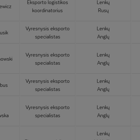
Eksporto logistikos
Lenkų
ewicz
koordinatorius
Rusų
Vyresnysis eksporto
Lenkų
usik
specialistas
Anglų
Vyresnysis eksporto
Lenkų
nowski
specialistas
Anglų
Vyresnysis eksporto
Lenkų
obus
specialistas
Anglų
Vyresnysis eksporto
Lenkų
wska
specialistas
Anglų
Lenkų