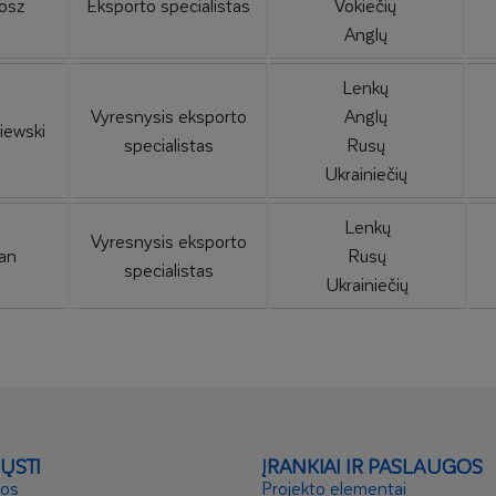
osz
Eksporto specialistas
Vokiečių
Anglų
Lenkų
Vyresnysis eksporto
Anglų
iewski
specialistas
Rusų
Ukrainiečių
Lenkų
Vyresnysis eksporto
an
Rusų
specialistas
Ukrainiečių
IŲSTI
ĮRANKIAI IR PASLAUGOS
ros
Projekto elementai