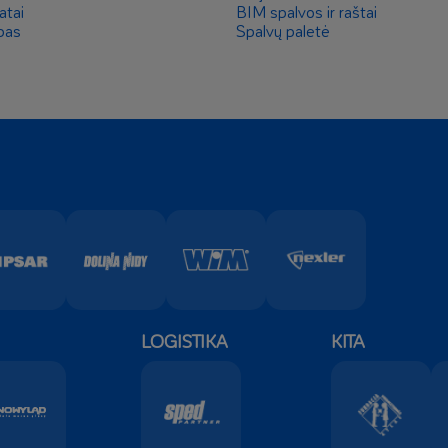
atai
BIM spalvos ir raštai
pas
Spalvų paletė
LOGISTIKA
KITA