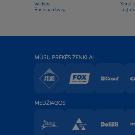
Valdyba
Sertifik
Rasti pardavėją
Logoti
MŪSŲ PREKĖS ŽENKLAI
MEDŽIAGOS