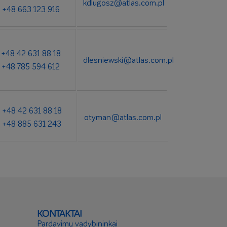
kdlugosz@atlas.com.pl
+48 663 123 916
+48 42 631 88 18
dlesniewski@atlas.com.pl
+48 785 594 612
+48 42 631 88 18
otyman@atlas.com.pl
+48 885 631 243
KONTAKTAI
Pardavimų vadybininkai