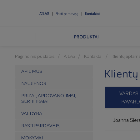
ATLAS
Rasti pardavėją
Kontaktai
PRODUKTAI
Pagrindinis puslapis
ATLAS
Kontaktai
Klientų aptar
Klientų
APIE MUS
NAUJIENOS
VARDAS 
PRIZAI, APDOVANOJIMAI,
SERTIFIKATAI
PAVARD
VALDYBA
Joanna Sier
RASTI PARDAVĖJĄ
MOKYMAI