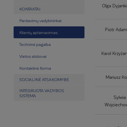
Olga Dyjanki
KONTAKTAI
Pardavimų vadybininkai
Piotr Adam
Klientų aptarnavimas
Techninė pagalba
Karol Krzyża
Vietos atstovai
Kontaktinė forma
Mariusz K
SOCIALINĖ ATSAKOMYBĖ
INTEGRUOTA VADYBOS
SISTEMA
Sylwia
Wojciecho