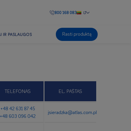
800 168 083
LT
Rasti produktą
AI IR PASLAUGOS
TELEFONAS
EL. PAŠTAS
+48 42 631 87 45
jsieradzka@atlas.com.pl
+48 603 096 042