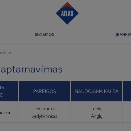
SISTEMOS
ĮRANKI
navimas
 aptarnavimas
IR
PAREIGOS
NAUDOJAMA KALBA
Ė
Eksporto
Lenkų
adzka
vadybininkas
Anglų