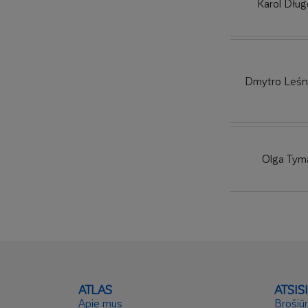
Karol Dług
Dmytro Leśn
Olga Tym
ATLAS
ATSIS
Apie mus
Brošiū