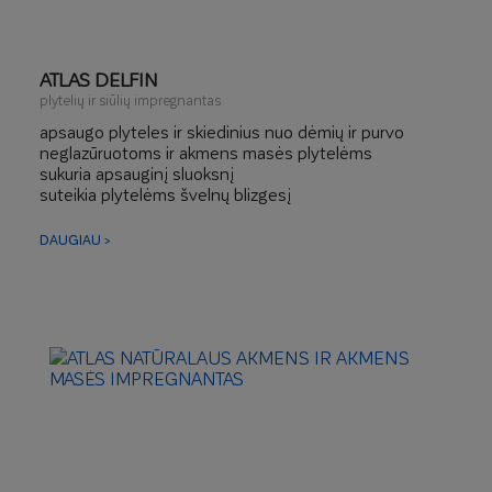
ATLAS DELFIN
plytelių ir siūlių impregnantas
apsaugo plyteles ir skiedinius nuo dėmių ir purvo
neglazūruotoms ir akmens masės plytelėms
sukuria apsauginį sluoksnį
suteikia plytelėms švelnų blizgesį
pagyvina paviršiaus spalvą
DAUGIAU >