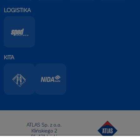
LOGISTIKA
KITA
ATLAS Sp. z o.o.
Klińskiego 2
91-421 Łódź