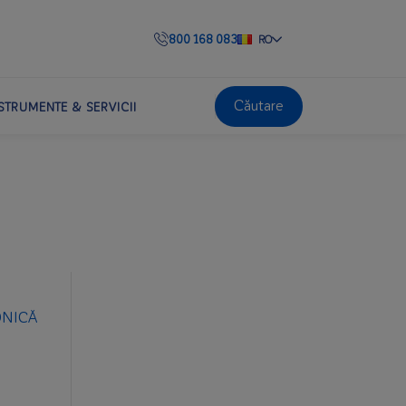
800 168 083
RO
Căutare
STRUMENTE & SERVICII