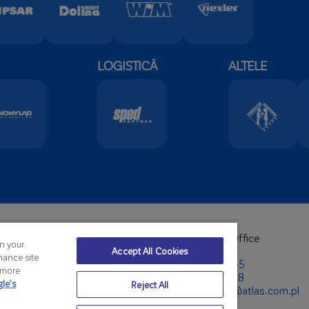
LOGISTICĂ
ALTELE
arters:
Foreign Sales Office
on your
hone:
+48 42 631 88 00
Telephone:
Accept All Cookies
hance site
8 42 631 88 88
+48 42 631 87 45
r more
:
atlas@atlas.com.pl
+48 42 631 88 18
le’s
Reject All
E-Mail:
export@atlas.com.pl