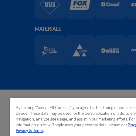
MATERIALE
Headqu
ATLAS Sp. z o.o.
By clicking “Accept All Cookies,” you agree to the storing of cookies 
Telep
Kilińskiego 2
device. These data may be used for the personalization of ads, to en
Fax:
+4
91-421 Łódź
navigation, analyze site usage, and assist in our marketing efforts. Fo
E-Mail
information on how Google uses your personal data, please visit
Goog
Privacy & Terms