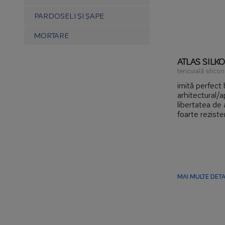
PARDOSELI ȘI ȘAPE
MORTARE
ATLAS SILK
tencuială silico
imită perfect
arhitectural/
libertatea de a
foarte reziste
rezistentă la 
poate fi apli
plăci ceramic
MAI MULTE DETAL