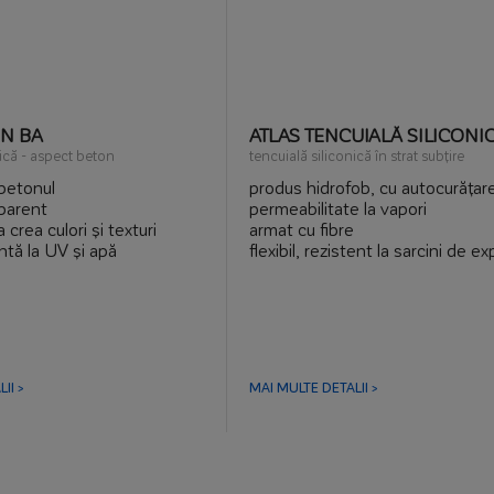
ON BA
ATLAS TENCUIALĂ SILICONI
nică - aspect beton
tencuială siliconică în strat subțire
 betonul
produs hidrofob, cu autocurățare
aparent
permeabilitate la vapori
 crea culori și texturi
armat cu fibre
ntă la UV și apă
flexibil, rezistent la sarcini de e
murdărie
și termice
cată în zone umede și pe
rezistent la UV și impactul factor
e
atmosferici
culori foarte rezistente, gamă 
culori
II >
MAI MULTE DETALII >