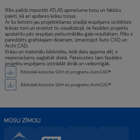
Rīks palīdz importēt ATLAS apmetuma toņu un faktūru
paleti, kā arī apdares krāsu toņus.
Ar šo lietotni jau projektēšanas stadijā iespējams izvēlēties
krāsas toni un ievietot to vizualizācijā, lai fasādes projektu
apskatītu pēc iespējas pietuvinātāku gala rezultātam. Rīks ir
paredzēts grafiskajam dizainam, izmantojot Auto CAD un
Archi CAD.
Krāsu un materiālu bibliotēku, lielā datu apjoma dēļ, ir
nepieciešams saglabāt diskā. Pateicoties tam fasādes
projektu iespējams izstrādāt ātrāk un veiksmīgāk.
Biblioteki kolorów SAH do programu AutoCAD®
Biblioteki kolorów SAH do programu ArchiCAD®
MŪSU ZĪMOLI