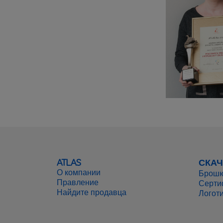
ATLAS
СКАЧ
О компании
Брош
Правление
Серти
Найдите продавца
Логот