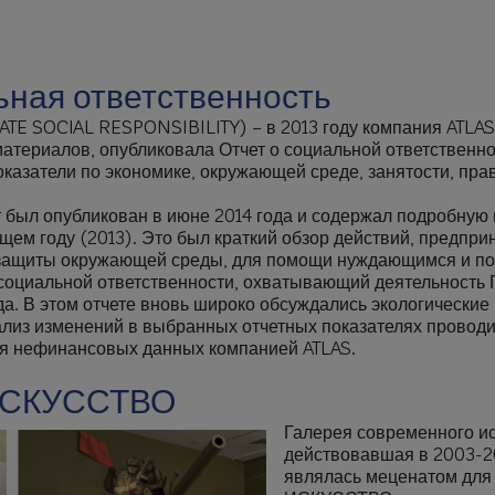
ная ответственность
 SOCIAL RESPONSIBILITY) – в 2013 году компания ATLAS, 
атериалов, опубликовала Отчет о социальной ответственно
азатели по экономике, окружающей среде, занятости, прав
 был опубликован в июне 2014 года и содержал подробную
ем году (2013). Это был краткий обзор действий, предприн
 защиты окружающей среды, для помощи нуждающимся и по
 социальной ответственности, охватывающий деятельность Г
да. В этом отчете вновь широко обсуждались экологически
ализ изменений в выбранных отчетных показателях проводил
я нефинансовых данных компанией ATLAS.
ИСКУССТВО
Галерея современного и
действовавшая в 2003-20
являлась меценатом для 