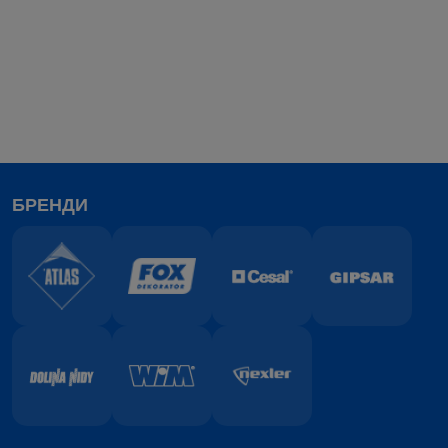
ринків
Америка та
Океанія
Менеджер
Ing. Tomáš
Чехія,
+420 737
зовнішніх
Pavlík
Словаччина
159 677
ринків
Країни
Менеджер
Leszek
Балтії,
+48 609
БРЕНДИ
зовнішніх
Ułanowicz
Центральна
035 853
ринків
Азія
FOX
Dekorator
Pamela
Помічник
FOX
+48 609
Chwalińska
відділу
Dekorator
692 407
підтримки
продажів