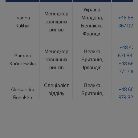
Україна,
Менеджер
Ivanna
Молдова,
+48 885
зовнішніх
Kukhar
Бенілюкс,
367 025
ринків
Франція
+48 42
Менеджер
Велика
Barbara
631 8817
зовнішніх
Британія,
Kończewska
+48 667
ринків
Ірландія
771 730
Спеціаліст
Велика
Aleksandra
+48 601
відділу
Британія,
Rogalska
979 822
експорту
Ірландія
Скандинавія,
Менеджер
Південна
Paulina
+48 601
зовнішніх
Європа,
Szymczak
979 837