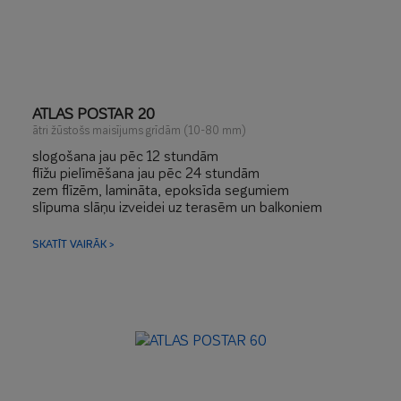
ATLAS POSTAR 20
ātri žūstošs maisījums grīdām (10-80 mm)
slogošana jau pēc 12 stundām
flīžu pielīmēšana jau pēc 24 stundām
zem flīzēm, lamināta, epoksīda segumiem
slīpuma slāņu izveidei uz terasēm un balkoniem
lieliski piemērots uz zem grīdas apkures sistēmas
SKATĪT VAIRĀK >