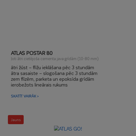
ATLAS POSTAR 80
ļoti ātri cietējoša cementa java grīdām (10-80 mm)
ātri žūst – flīžu ieklāšana pēc 3 stundām
ātra sasaiste – slogošana pēc 3 stundām
zem flīzēm, parketa un epoksīda grīdām
ierobežots lineārais rukums
SKATĪT VAIRĀK >
Jauns