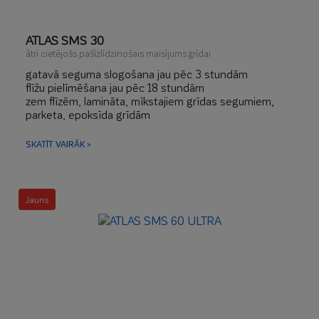
ATLAS SMS 30
ātri cietējošs pašīzlīdzinošais maisījums grīdai
gatavā seguma slogošana jau pēc 3 stundām
flīžu pielīmēšana jau pēc 18 stundām
zem flīzēm, lamināta, mīkstajiem grīdas segumiem,
parketa, epoksīda grīdām
zems lineārais rukums
silto grīdu virskārtas izlīdzināšanai
SKATĪT VAIRĀK >
Jauns