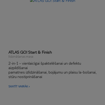
ATLAS GO! Start & Finish
līdzināšanas masa
2-in-1 – vienlaicīgai špaktelēšanai un defektu
aizpildīšanai
pamatnes izlīdzināšanai, bojājumu un plaisu la-bošanai,
stūru nostiprināšanai
augsta izturība un cietība
augsta izturība pret mīkstināšanu
SKATĪT VAIRĀK >
paaugstināta izturība pret skrāpējumiem un bojāju-
miem
lieliska uzklāšana, viegla apstrāde, neiegrimst
plākšņu apdares kvalitātes līmenis Q2-Q4