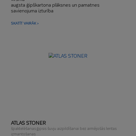
augsta ģipškartona plāksnes un pamatnes
savienojuma izturība
šķiedru stiprinājums – augsta pielīmēto plākšņu
stabilitāte
SKATĪT VAIRĀK >
ģipš līmēšana
augsts plastiskums vieglākai izstrādei
ATLAS STONER
špaktelēšanas ģipsis šuvju aizpildīšanai bez armējošās lentas
izmantošanas