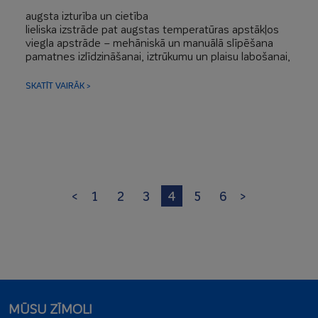
augsta izturība un cietība
lieliska izstrāde pat augstas temperatūras apstākļos
viegla apstrāde – mehāniskā un manuālā slīpēšana
pamatnes izlīdzināšanai, iztrūkumu un plaisu labošanai,
rievu aizpildīšanai
viegla izstrāde – ļoti labs plastiskums
SKATĪT VAIRĀK >
<
1
2
3
4
5
6
>
MŪSU ZĪMOLI