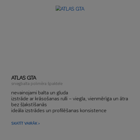
daudzslāņu uzklāšanai – nākamā slāņa uzklāšana jau
pēc 30 minūtēm
visas virsmas špaktelēšana: līdz 5 mm
līdzināšana ar defektu aizpildīšanu: līdz 10 mm
ATLAS GTA
sniegbalta polimēra špaktele
nevainojami balta un gluda
izstrāde ar krāsošanas rulli – viegla, vienmērīga un ātra
bez šļakstīšanās
ideāla izstrādes un profilēšanas konsistence
bez putekļiem – tīra un droša „mitrā” izlīdzināšana
manuālai un mehāniskai slīpēšanai
SKATĪT VAIRĀK >