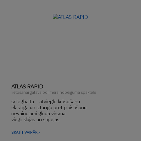
ATLAS RAPID
lietošanai gatava polimēra nobeiguma špaktele
sniegbalta – atvieglo krāsošanu
elastīga un izturīga pret plaisāšanu
nevainojami gluda virsma
viegli klājas un slīpējas
žūšanas laiks apm. 6 stundas
kārtas biezums līdz 3 mm
SKATĪT VAIRĀK >
uzklāšanai ar rokami, rullīti vai mehāniski