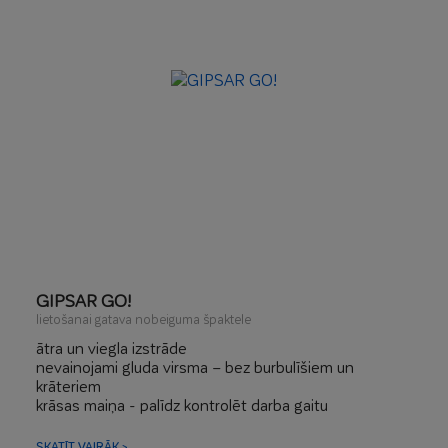
GIPSAR GO!
lietošanai gatava nobeiguma špaktele
ātra un viegla izstrāde
nevainojami gluda virsma – bez burbulīšiem un
krāteriem
krāsas maiņa - palīdz kontrolēt darba gaitu
jebkura veida krāsām
darba komforts – viegla slīpēšana
SKATĪT VAIRĀK >