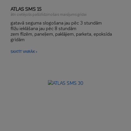
ATLAS SMS 15
ātri cietējošs pašīzlīdzinošais maisījums grīdai
gatavā seguma slogošana jau pēc 3 stundām
flīžu ieklāšana jau pēc 8 stundām
zem flīzēm, paneļiem, paklājiem, parketa, epoksīda
grīdām
zems lineārais rukums
silto grīdu virskārtas izlīdzināšanai
SKATĪT VAIRĀK >