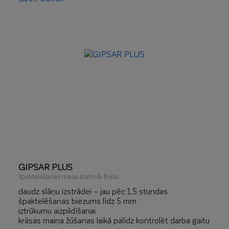
tīra apstrāde – ierobežota putekļu rašanās
GIPSAR PLUS
špaktelēšanas masa starts & finišs
daudz slāņu izstrādei – jau pēc 1,5 stundas
špaktelēšanas biezums līdz 5 mm
iztrūkumu aizpildīšanai
krāsas maiņa žūšanas laikā palīdz kontrolēt darba gaitu