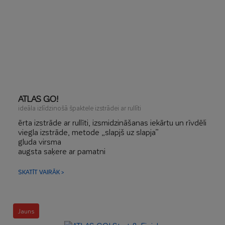
ATLAS GO!
ideāla izlīdzinošā špaktele izstrādei ar rullīti
ērta izstrāde ar rullīti, izsmidzināšanas iekārtu un rīvdēli
viegla izstrāde, metode „slapjš uz slapja”
gluda virsma
augsta saķere ar pamatni
optimāla cietība
lieliska apstrāde – samazināta putekļošanās
SKATĪT VAIRĀK >
Jauns