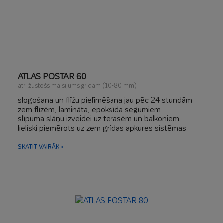
ATLAS POSTAR 60
ātri žūstošs maisījums grīdām (10-80 mm)
slogošana un flīžu pielīmēšana jau pēc 24 stundām
zem flīzēm, lamināta, epoksīda segumiem
slīpuma slāņu izveidei uz terasēm un balkoniem
lieliski piemērots uz zem grīdas apkures sistēmas
SKATĪT VAIRĀK >