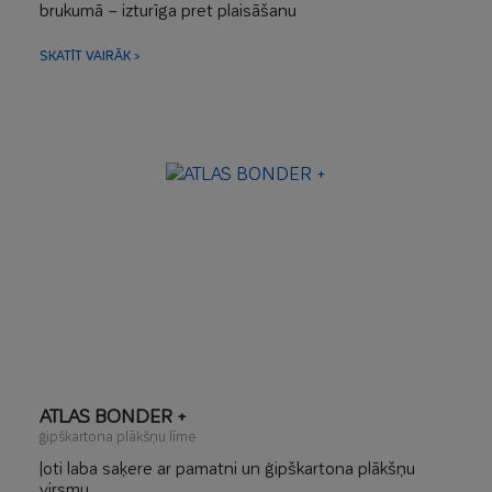
brukumā – izturīga pret plaisāšanu
izstrāde ar rokām, rullīti vai mehāniski
piemērota mehāniskai slīpēšanai
SKATĪT VAIRĀK >
ierobežota putekļu rašanās
ATLAS BONDER +
ģipškartona plākšņu līme
ļoti laba saķere ar pamatni un ģipškartona plākšņu
virsmu