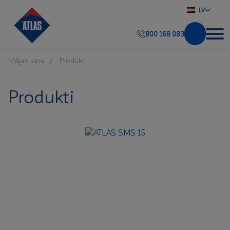
LV
800 168 083
Mājas lapa
Produkti
Produkti