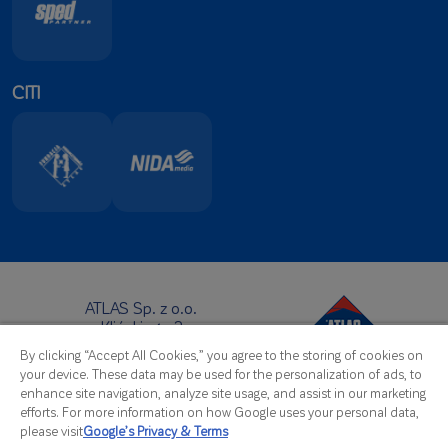
CITI
ATLAS Sp. z o.o.
Klińskiego 2
91-421 Łódź
By clicking “Accept All Cookies,” you agree to the storing of cookies on
Atrašanās vieta:
your device. These data may be used for the personalization of ads, to
Tālrunis:
+48 42 631 88 00
enhance site navigation, analyze site usage, and assist in our marketing
Fakss: +48 42 631 88 88
efforts. For more information on how Google uses your personal data,
E-pasts:
atlas@atlas.com.pl
please visit
Google’s Privacy & Terms