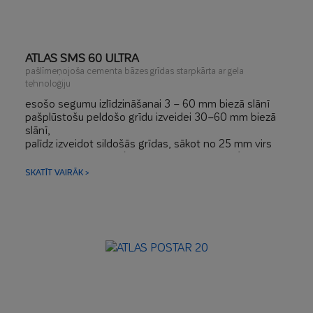
ATLAS SMS 60 ULTRA
pašlīmeņojoša cementa bāzes grīdas starpkārta ar gela
tehnoloģiju
esošo segumu izlīdzināšanai 3 – 60 mm biezā slānī
pašplūstošu peldošo grīdu izveidei 30–60 mm biezā
slānī,
palīdz izveidot sildošās grīdas, sākot no 25 mm virs
apkures instalācijas (zem standarta biezuma)
zem flīzēm, lamināta, paklājiem, parketa un dēļiem
SKATĪT VAIRĀK >
iespējams izmantot kā nobeiguma kārtu - grīdas
segumu
slogošana jau pēc 2 stundām
flīžu ieklāšana jau pēc 16 stundām
ļoti gluda virsma