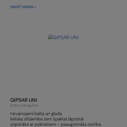
paaugstināta izturība pret skrāpējumiem un
bojājumiem
SKATĪT VAIRĀK >
izstrāde ar rokām, rullīti vai mehāniski
manuāla vai mehāniska slīpēšana
GIPSAR UNI
balta nobeiguma
nevainojami balta un gluda
lieliska slīdamība zem špakteļ lāpstiņā
stiprināta ar polimēriem – paaugstināta cietība