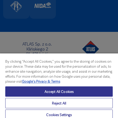
ATLAS Sp. z o.o.
Klińskiego 2
91-421 Łódź
Headquarters:
By clicking “Accept All Cookies,” you agree to the storing of cookies on
Telephone:
+48 42 631 88 00
your device. These data may be used for the personalization of ads, to
Fax: +48 42 631 88 88
enhance site navigation, analyze site usage, and assist in our marketing
E-Mail:
atlas@atlas.com.pl
efforts. For more information on how Google uses your personal data,
please visit
Google’s Privacy & Terms
Export Office:
Telephone:
+48 42 714 07 92
Accept All Cookies
Fax: +48 42 714 08 07
E-Mail:
export@atlas.com.pl
Reject All
© Atlas 2026
Cookies Settings