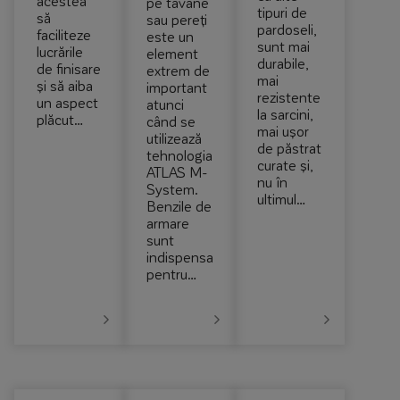
acestea
pe tavane
tipuri de
să
sau pereți
pardoseli,
faciliteze
este un
sunt mai
lucrările
element
durabile,
de finisare
extrem de
mai
și să aiba
important
rezistente
un aspect
atunci
la sarcini,
plăcut…
când se
mai ușor
utilizează
de păstrat
tehnologia
curate și,
ATLAS M-
nu în
System.
ultimul…
Benzile de
armare
sunt
indispensabile
pentru…