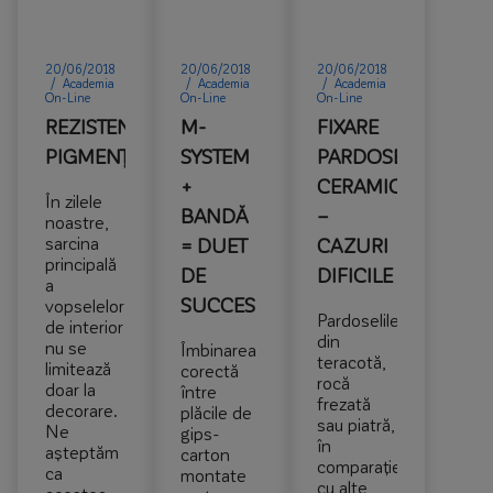
20/06/2018
20/06/2018
20/06/2018
/
Academia
/
Academia
/
Academia
On-Line
On-Line
On-Line
REZISTENȚA
M-
FIXARE
PIGMENȚILOR
SYSTEM
PARDOSELI
+
CERAMICE
În zilele
BANDĂ
–
noastre,
sarcina
= DUET
CAZURI
principală
DE
DIFICILE
a
SUCCES
vopselelor
Pardoselile
de interior
din
nu se
Îmbinarea
teracotă,
limitează
corectă
rocă
doar la
între
frezată
decorare.
plăcile de
sau piatră,
Ne
gips-
în
așteptăm
carton
comparație
ca
montate
cu alte