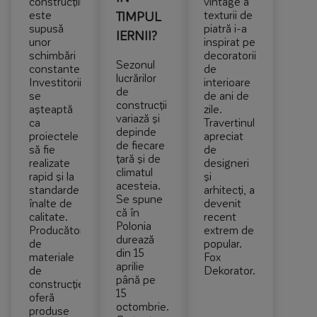
construcțiilor
vintage a
este
texturii de
TIMPUL
supusă
piatră i-a
IERNII?
unor
inspirat pe
schimbări
decoratorii
Sezonul
constante.
de
lucrărilor
Investitorii
interioare
de
se
de ani de
construcții
așteaptă
zile.
variază și
ca
Travertinul,
depinde
proiectele
apreciat
de fiecare
să fie
de
țară și de
realizate
designeri
climatul
rapid și la
și
acesteia.
standarde
arhitecți, a
Se spune
înalte de
devenit
că în
calitate.
recent
Polonia
Producătorii
extrem de
durează
de
popular.
din 15
materiale
Fox
aprilie
de
Dekorator…
până pe
construcție
15
oferă
octombrie.
produse