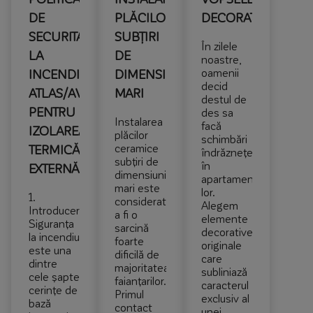
DE
PLĂCILOR
DECORATIVE
SECURITATE
SUBȚIRI
În zilele
LA
DE
noastre,
oamenii
INCENDIU,
DIMENSIUNI
decid
ATLAS/AVAL,
MARI
destul de
PENTRU
des sa
Instalarea
facă
IZOLAREA
plăcilor
schimbări
ceramice
TERMICĂ
îndrăznețe
subțiri de
în
EXTERNĂ
dimensiuni
apartamentele
mari este
lor.
1.
considerată
Alegem
Introducere
a fi o
elemente
Siguranța
sarcină
decorative
la incendiu
foarte
originale
este una
dificilă de
care
dintre
majoritatea
subliniază
cele șapte
faianțarilor.
caracterul
cerințe de
Primul
exclusiv al
bază
contact
unei