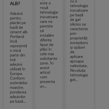
cu o
este o
ALB?
tehnologie
nouă
inovatoare
tehnologie
Adezivii
pe bază
inovatoare
pentru
de gel
care ne
placări pe
silicios se
permite
bază de
caracterizează
să
ciment alb
prin
instalăm
Portland
proprietăți
diferite
încă
excepționale
tipuri de
reprezintă
și opțiuni
plăci în
o mică
de
cele mai
parte din
aplicare
solicitante
toți
aproape
zone. În
adezivii
nelimitate.
acest
utilizați în
Revoluția
articol
Europa.
tehnologiei
vom
Conform
gel...
prezenta
estimărilor
un...
noastre,
ponderea
adezivilor
pe bază...