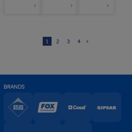
1
2
3
4
>
BRANDS