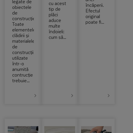
legate de
cu acest
încăperii.
obiectele
tip de
Efectul
de
plăci
original
construcție.
aduce
poate fi…
Toate
multe
elementele
îndoieli:
clădirii și
cum să…
materialele
de
construcții
utilizate
într-o
anumită
contrucție
trebuie…