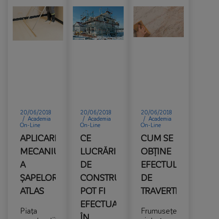
20/06/2018
20/06/2018
20/06/2018
/
Academia
/
Academia
/
Academia
On-Line
On-Line
On-Line
APLICAREA
CE
CUM SE
MECANIUZATĂ
LUCRĂRI
OBȚINE
A
DE
EFECTUL
ȘAPELOR
CONSTRUCȚIE
DE
ATLAS
POT FI
TRAVERTIN?
EFECTUATE
Piața
Frumusețea
ÎN