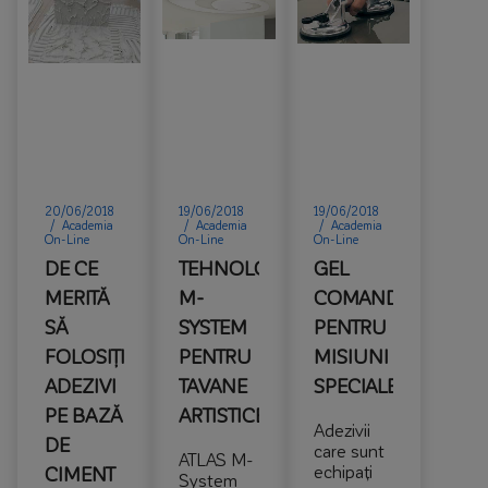
20/06/2018
19/06/2018
19/06/2018
/
Academia
/
Academia
/
Academia
On-Line
On-Line
On-Line
DE CE
TEHNOLOGIA
GEL
MERITĂ
M-
COMANDO
SĂ
SYSTEM
PENTRU
FOLOSIȚI
PENTRU
MISIUNI
ADEZIVI
TAVANE
SPECIALE
PE BAZĂ
ARTISTICE
Adezivii
DE
care sunt
ATLAS M-
echipați
CIMENT
System