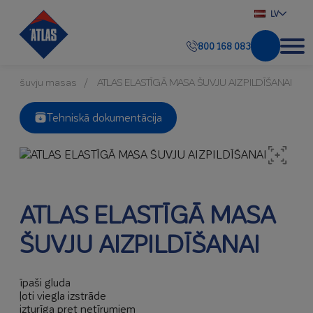
LV
800 168 083
šuvju masas
ATLAS ELASTĪGĀ MASA ŠUVJU AIZPILDĪŠANAI
Tehniskā dokumentācija
ATLAS ELASTĪGĀ MASA
ŠUVJU AIZPILDĪŠANAI
īpaši gluda
ļoti viegla izstrāde
izturīga pret netīrumiem