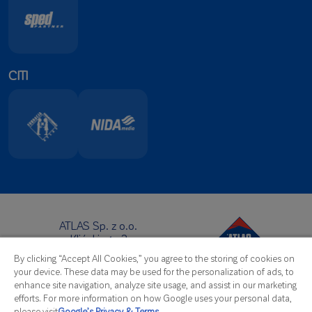
– strukturālie hidrofobie līdzekļi aizsargā šuvi pret
netīrumiem. Šuve uzrāda agrīnu izturību pret
mazgāšanu tūlīt pēc sākotnējās sasaistes - izstrādes
un pirmās mazgāšanas posmā šuve netiek izskalota.
Izturīgs pret beršanu un atkārtotu mazgāšanu
CITI
- tīrīšana neatņem šuvei hidrofobās un oleofobās
īpašības (pilnīgu izturību pret beršanu šuve iegūst
pēc 21 dienas).
Izturīgas un intensīvas krāsas gadiem ilgi
- šuvju augstā izturība pret UV starojumu, pateicoties
īpašu, stingri atlasītu neorganisko pigmentu
izmantošanai, kas papildus aizsargā pret noārdīšanos
ar hidrofobu polimēru un titāna dioksīdu palīdzību.
Noturīga pret augstas temperatūras iedarbību no
-30 °C līdz +80 °C.
ATLAS Sp. z o.o.
Klińskiego 2
91-421 Łódź
By clicking “Accept All Cookies,” you agree to the storing of cookies on
Atrašanās vieta:
your device. These data may be used for the personalization of ads, to
Tālrunis:
+48 42 631 88 00
enhance site navigation, analyze site usage, and assist in our marketing
Fakss: +48 42 631 88 88
efforts. For more information on how Google uses your personal data,
E-pasts:
atlas@atlas.com.pl
please visit
Google’s Privacy & Terms