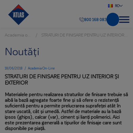
RO
800 168 083
Academia on-line
STRATURI DE FINISARE PENTRU UZ INTERIOR ȘI EXTERIOR
Noutăți
18/06/2018
/
Academia On-Line
STRATURI DE FINISARE PENTRU UZ INTERIOR ȘI
EXTERIOR
Materialele pentru realizarea straturilor de finisare trebuie să
aibă la bază agregate foarte fine și să ofere o rezistență
suficientă pentru a permite prelucrarea suprafeței atât în
stare uscată, cât și umedă. Astfel de materiale au la bază
ipsos (ghips), calcar (var), ciment și lianți polimerici. Aici
este prezentarea generală a tipurilor de finisaje care sunt
disponibile pe piață.