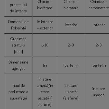
Chimic –
Chimic –
Chimice –
procesului
hidratare
hidratare
carbonatare
de întărire
Domeniu de
În interior
Interior
Interior
Folosință
– exterior
Grosimea
stratului
1-10
2-3
2-3
[mm]
Dimensiune
fin
foarte fin
foartefin
agregat
în stare
Tipul de
umedă/în
în stare
în stare
prelucrare a
stare
uscată
umedă
suprafeței
uscată (
(slefuire)
slefuire)