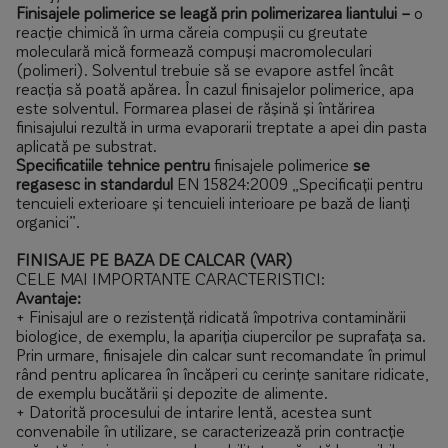
Finisajele polimerice se leagă prin polimerizarea liantului
–
o
reacție chimică în urma căreia compușii cu greutate
moleculară mică formează compuși macromoleculari
(polimeri). Solventul trebuie să se evapore astfel încât
reacția să poată apărea. În cazul finisajelor polimerice, apa
este solventul. Formarea plasei de rășină și întărirea
finisajului rezultă in urma evaporarii treptate a apei din pasta
aplicată pe substrat.
Specificatiile tehnice pentru
finisajele polimerice
se
regasesc in standardul
EN 15824:2009 „Specificații pentru
tencuieli exterioare și tencuieli interioare pe bază de lianți
organici”.
FINISAJE PE BAZA DE CALCAR (VAR)
CELE MAI IMPORTANTE CARACTERISTICI:
Avantaje:
+ Finisajul are o rezistență ridicată împotriva contaminării
biologice, de exemplu, la apariția ciupercilor pe suprafața sa.
Prin urmare, finisajele din calcar sunt recomandate în primul
rând pentru aplicarea în încăperi cu cerințe sanitare ridicate,
de exemplu bucătării și depozite de alimente.
+ Datorită procesului de intarire lentă, acestea sunt
convenabile în utilizare, se caracterizează prin contracție