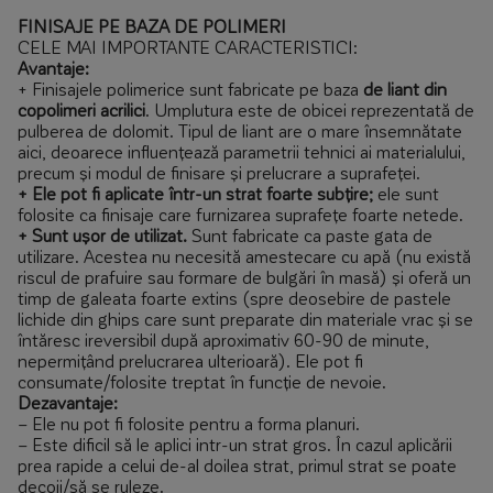
FINISAJE PE BAZA DE POLIMERI
CELE MAI IMPORTANTE CARACTERISTICI:
Avantaje:
+ Finisajele polimerice sunt fabricate pe baza
de liant din
copolimeri acrilici
. Umplutura este de obicei reprezentată de
pulberea de dolomit. Tipul de liant are o mare însemnătate
aici, deoarece influențează parametrii tehnici ai materialului,
precum și modul de finisare și prelucrare a suprafeței.
+ Ele pot fi aplicate într-un strat foarte subțire
;
ele sunt
folosite ca finisaje care furnizarea suprafețe foarte netede.
+ Sunt ușor de utilizat
.
Sunt fabricate ca paste gata de
utilizare. Acestea nu necesită amestecare cu apă (nu există
riscul de prafuire sau formare de bulgări în masă) și oferă un
timp de galeata foarte extins (spre deosebire de pastele
lichide din ghips care sunt preparate din materiale vrac și se
întăresc ireversibil după aproximativ 60-90 de minute,
nepermițând prelucrarea ulterioară). Ele pot fi
consumate/folosite treptat în funcție de nevoie.
Dezavantaje:
– Ele nu pot fi folosite pentru a forma planuri.
– Este dificil să le aplici intr-un strat gros. În cazul aplicării
prea rapide a celui de-al doilea strat, primul strat se poate
decoji/să se ruleze.