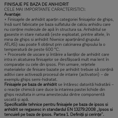
FINISAJE PE BAZA DE ANHIDRIT
CELE MAI IMPORTANTE CARACTERISTICI:
Avantaje
:
+ Finisajele de anhidrit aparțin categoriei finisajelor de ghips,
însă sunt fabricate pe baza sulfatului de calciu anhidru care
nu conține molecule de apă în structura sa. Anhidritul se
gaseste in stare naturală (este exploatat, printre altele, în
mina de ghips si anhidrit Niwnice aparținând grupului
ATLAS) sau poate fi obținut prin calcinarea ghipsului la o
temperatură de peste 600 °C.
+ Procesele de uscare și întărire a lianților de anhidrit care
intra in alcatuirea finisajelor se desfășoară mult mai lent în
comparație cu cele din ipsos. Prin urmare, rețetele
materialelor de finisare bazate pe anhidrit trebuie să conțină
aditivi care activează procesul de intarire (activatori) – de
exemplu ghips semi-hidratat.
Finisajele pe baza de anhidrit
se întăresc datorită hidratării –
o reacție chimică care duce la intarirea pastei lichide din
ghips rezultata in urma amestecului dintre componentă
uscată și apă.
Specificatiile tehnice pentru finisajele pe baza de ipsos si
anhidrit se regasesc in standardul EN 13279:2008 „Ipsos si
tencuieli pe baza de ipsos. Partea 1. Definiții și cerințe”.