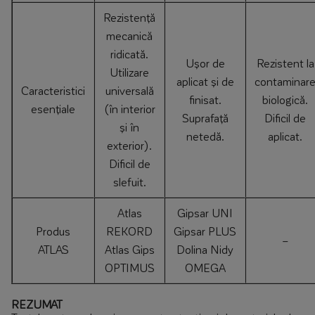
Rezistență
mecanică
ridicată.
Ușor de
Rezistent la
Utilizare
aplicat și de
contaminar
Caracteristici
universală
finisat.
biologică.
esențiale
(în interior
Suprafață
Dificil de
și în
netedă.
aplicat.
exterior).
Dificil de
slefuit.
Atlas
Gipsar UNI
Produs
REKORD
Gipsar PLUS
–
ATLAS
Atlas Gips
Dolina Nidy
OPTIMUS
OMEGA
REZUMAT