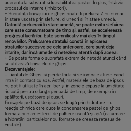
aderenta la substrat si lucrabilitatea pastei. În plus, întârzie
procesul de intarire (inhibitori).
+ Suprafața finisajului de ghips poate fi prelucrată nu numai
în stare uscată prin slefuire, ci uneori și în stare umedă.
Datorită prelucrarii în stare umedă, se poate evita slefuirea
care este consumatoare de timp și, astfel, se accelerează
progresul lucrărilor. Este semnificativ mai ales în timpul
renovărilor. Prelucrarea stratului constă în aplicarea
straturilor succesive pe cele anterioare, care sunt deja
intarite, dar încă umede și netezirea atentă după aceea.
+ Se poate forma o suprafață extrem de netedă atunci când
se utilizează finisajele de ghips.
Dezavantajele:
– Liantul de Ghips isi pierde forta si se inmoaie atunci cand
intra in contact cu apa. Astfel, materialele pe bază de ipsos
nu pot fi utilizate în aer liber și în zonele expuse la umiditate
ridicată pentru o lungă perioadă de timp, de exemplu în
spălătorii, uscătoare și dușuri.
Finisajele pe bază de ipsos se leagă prin hidratare – o
reacție chimică care duce la condensarea pastei de ghips
formata prin amestecul de pulbere uscată și apă (ca urmare
a hidratării particulelor nou formate se creeaza rețeaua de
cristale).