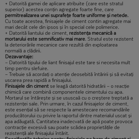
+ Datorită gamei de aplicare atribuite (care este stratul
superior) acestea conțin agregate foarte fine, care
permitrealizarea unei suprafețe foarte uniforme și netede.
Cu toate acestea, finisajele de ciment contin agregate mai
mari decât cele din ipsos și în special cele polimerice.
+ Datorită liantului de ciment,
rezistența mecanică a
mortarului este semnificativ mai mare
. Stratul este rezistent
la deteriorările mecanice care rezultă din exploatarea
normală a clădirii.
Dezavantaje:
– Datorită tipului de liant finisajul este tare si necesita mult
timp pentru slefuire.
– Trebuie să acordați o atenție deosebită întăririi și să evitați
uscarea prea rapidă a finisajului.
Finisajele din ciment
se leagă datorită hidratării – o reacție
chimică care combină componentele cimentului cu apa.
Mortarul se întărește și se ususcaă cu o creștere treptată a
rezistenței sale. Prin urmare, în cazul finisajelor de ciment,
este esențial să se respecte la amestecare recomandările
producătorului cu privire la raportul dintre materialul uscat și
apa adăugată. Cantitatea inadecvată de apă poate provoca
contracție excesivă sau poate scădea proprietățile de
rezistență ale finisajului întărit.
Specificatiile tehnice pentru finisajele pe baza de ciment și