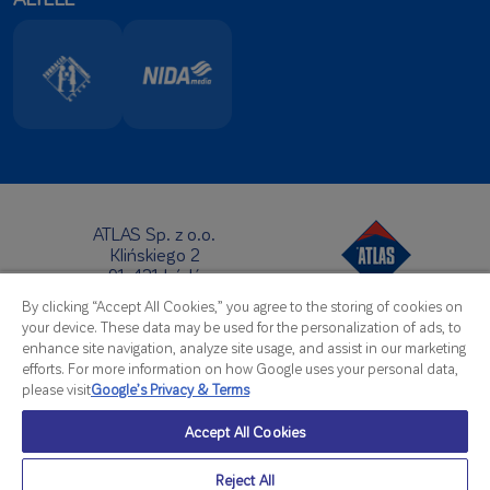
ATLAS Sp. z o.o.
Klińskiego 2
91-421 Łódź
Headquarters:
By clicking “Accept All Cookies,” you agree to the storing of cookies on
Telephone:
+48 42 631 88 00
your device. These data may be used for the personalization of ads, to
Fax: +48 42 631 88 88
enhance site navigation, analyze site usage, and assist in our marketing
E-Mail:
atlas@atlas.com.pl
efforts. For more information on how Google uses your personal data,
please visit
Google’s Privacy & Terms
Export Office:
Telephone:
+48 42 714 07 92
Accept All Cookies
Fax: +48 42 714 08 07
E-Mail:
export@atlas.com.pl
Reject All