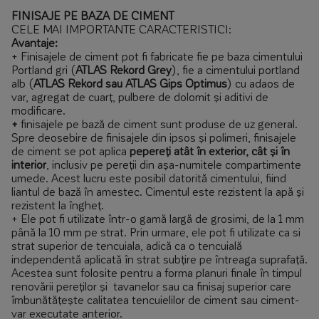
FINISAJE PE BAZA DE CIMENT
CELE MAI IMPORTANTE CARACTERISTICI:
Avantaje:
+ Finisajele de ciment pot fi fabricate fie pe baza cimentului
Portland gri (
ATLAS Rekord Grey
), fie a cimentului portland
alb (
ATLAS Rekord sau ATLAS Gips Optimus
) cu adaos de
var, agregat de cuarț, pulbere de dolomit și aditivi de
modificare.
+
finisajele pe bază de ciment sunt produse de uz general.
Spre deosebire de finisajele din ipsos și polimeri, finisajele
de ciment se pot aplica
pepereți atât în exterior, cât și în
interior
, inclusiv pe pereții din așa-numitele compartimente
umede. Acest lucru este posibil datorită cimentului, fiind
liantul de bază în amestec. Cimentul este rezistent la apă și
rezistent la îngheț.
+ Ele pot fi utilizate într-o gamă largă de grosimi, de la 1 mm
până la 10 mm pe strat. Prin urmare, ele pot fi utilizate ca si
strat superior de tencuiala, adică ca o tencuială
independentă aplicată în strat subțire pe întreaga suprafață.
Acestea sunt folosite pentru a forma planuri finale în timpul
renovării pereților și tavanelor sau ca finisaj superior care
îmbunătățește calitatea tencuielilor de ciment sau ciment-
var executate anterior.