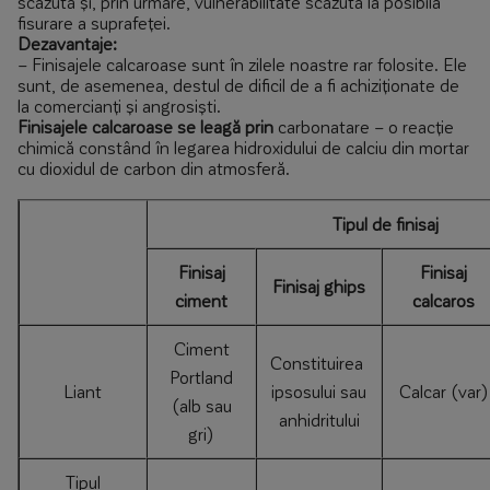
scăzută și, prin urmare, vulnerabilitate scăzută la posibila
fisurare a suprafeței.
Dezavantaje:
– Finisajele calcaroase sunt în zilele noastre rar folosite. Ele
sunt, de asemenea, destul de dificil de a fi achiziționate de
la comercianți și angrosiști.
Finisajele calcaroase se leagă prin
carbonatare – o reacție
chimică constând în legarea hidroxidului de calciu din mortar
cu dioxidul de carbon din atmosferă.
Tipul de finisaj
Finisaj
Finisaj
Finisaj ghips
ciment
calcaros
Ciment
Constituirea
Portland
Liant
ipsosului sau
Calcar (var)
(alb sau
anhidritului
gri)
Tipul