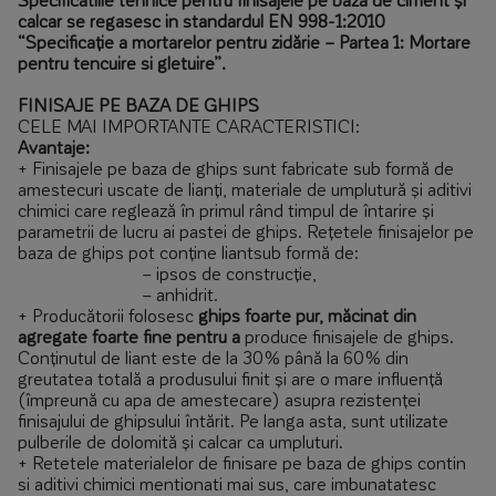
calcar se regasesc in standardul EN 998-1:2010
“Specificație a mortarelor pentru zidărie – Partea 1: Mortare
pentru tencuire si gletuire”.
FINISAJE PE BAZA DE GHIPS
CELE MAI IMPORTANTE CARACTERISTICI:
Avantaje:
+ Finisajele pe baza de ghips sunt fabricate sub formă de
amestecuri uscate de lianți, materiale de umplutură și aditivi
chimici care reglează în primul rând timpul de întarire și
parametrii de lucru ai pastei de ghips. Rețetele finisajelor pe
baza de ghips pot conține liantsub formă de:
– ipsos de construcție,
– anhidrit.
+ Producătorii folosesc
ghips foarte pur, măcinat din
agregate foarte fine pentru a
produce finisajele de ghips.
Conținutul de liant este de la 30% până la 60% din
greutatea totală a produsului finit și are o mare influență
(împreună cu apa de amestecare) asupra rezistenței
finisajului de ghipsului întărit. Pe langa asta, sunt utilizate
pulberile de dolomită și calcar ca umpluturi.
+ Retetele materialelor de finisare pe baza de ghips contin
si aditivi chimici mentionati mai sus, care imbunatatesc