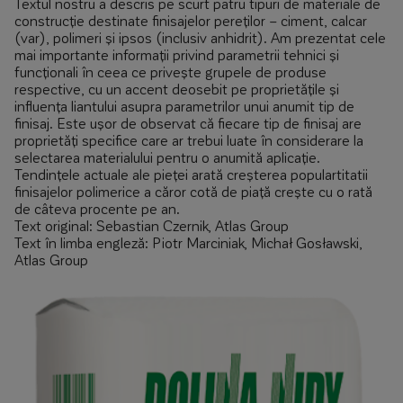
Textul nostru a descris pe scurt patru tipuri de materiale de
construcție destinate finisajelor pereților – ciment, calcar
(var), polimeri și ipsos (inclusiv anhidrit). Am prezentat cele
mai importante informații privind parametrii tehnici și
funcționali în ceea ce privește grupele de produse
respective, cu un accent deosebit pe proprietățile și
influența liantului asupra parametrilor unui anumit tip de
finisaj. Este ușor de observat că fiecare tip de finisaj are
proprietăți specifice care ar trebui luate în considerare la
selectarea materialului pentru o anumită aplicație.
Tendințele actuale ale pieței arată creșterea populartitatii
finisajelor polimerice a căror cotă de piață crește cu o rată
de câteva procente pe an.
Text original: Sebastian Czernik, Atlas Group
Text în limba engleză: Piotr Marciniak, Michał Gosławski,
Atlas Group