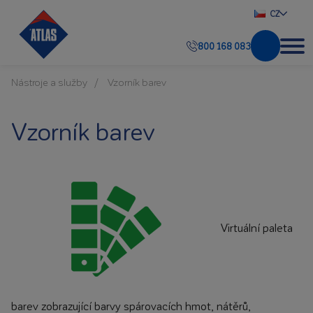
CZ
800 168 083
Nástroje a služby
Vzorník barev
Vzorník barev
Virtuální paleta
barev zobrazující barvy spárovacích hmot, nátěrů,