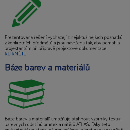
Prezentovaná řešení vycházejí z nejaktuálnějších poznatků
z konkrétních předmětů a jsou navržena tak, aby pomohla
projektantům při přípravě projektové dokumentace.
KLIKNĚTE
Báze barev a materiálů
Báze barev a materiálů umožňuje stáhnout vzorníky textur,
barevných odstínů omítek a nátěrů ATLAS. Díky této
aplikaci si již ve stadiu návrhu můžete vybrat barvu a vložit ji