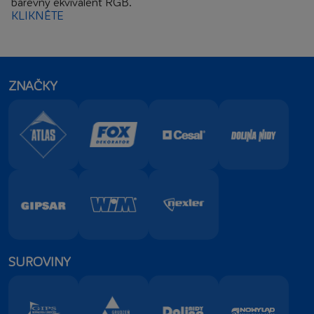
barevný ekvivalent RGB.
KLIKNĚTE
ZNAČKY
SUROVINY