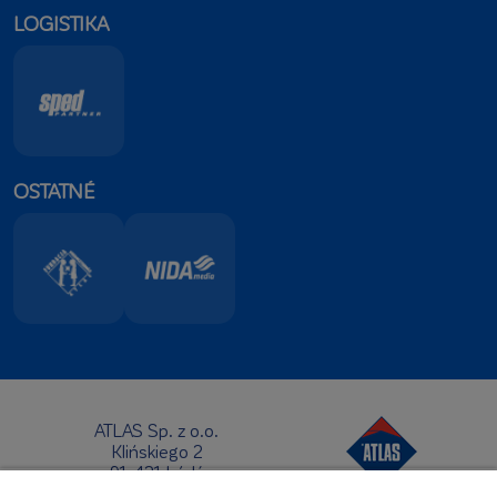
LOGISTIKA
OSTATNÉ
ATLAS Sp. z o.o.
Klińskiego 2
91-421 Łódź