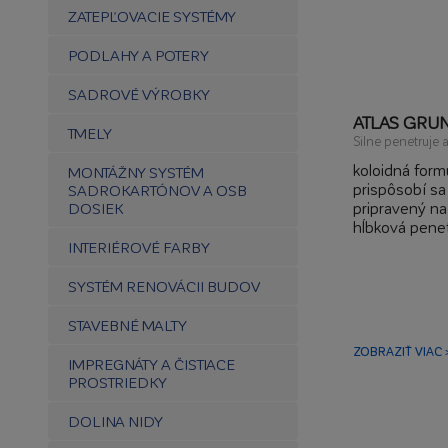
ZATEPĽOVACIE SYSTÉMY
PODLAHY A POTERY
SADROVÉ VÝROBKY
ATLAS GRU
TMELY
Silne penetruje 
koloidná form
MONTÁŽNY SYSTÉM
prispôsobí s
SADROKARTÓNOV A OSB
pripravený na
DOSIEK
hĺbková penet
bez kvapkani
INTERIÉROVÉ FARBY
povrch sa ne
SYSTÉM RENOVÁCII BUDOV
STAVEBNÉ MALTY
ZOBRAZIŤ VIAC 
IMPREGNÁTY A ČISTIACE
PROSTRIEDKY
DOLINA NIDY