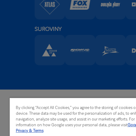
SUROVINY
Sídlo:
ATLAS Sp. z o.o.
By clicking “Accept All Cookies,” you agree to the storing of cookies 
Telefó
Kilińskiego 2
device. These data may be used for the personalization of ads, to en
Fax:
+4
91-421 Łódź
navigation, analyze site usage, and assist in our marketing efforts. Fo
E-Mail
information on how Google uses your personal data, please visit
Goog
Privacy & Terms