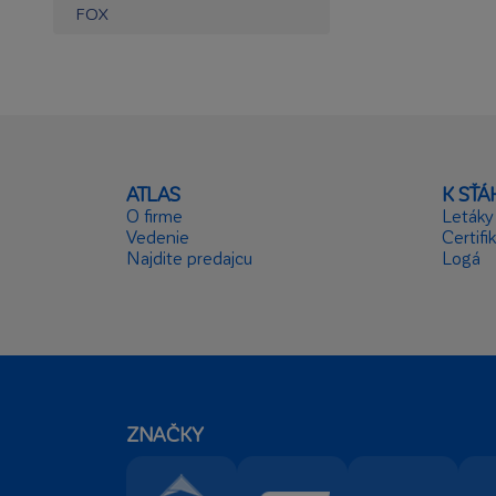
FOX
ATLAS
K SŤ
O firme
Letáky
Vedenie
Certifi
Najdite predajcu
Logá
ZNAČKY