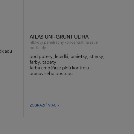
ATLAS UNI-GRUNT ULTRA
hĺbkový penetračný koncentrát na savé
podklady
dkladu
pod potery, lepidlá, omietky, stierky,
farby, tapety
farba umožňuje plnú kontrolu
pracovného postupu
výrazne zvyšuje priľnavosť
bo
znižuje savosť podkladu
ky,
ZOBRAZIŤ VIAC >