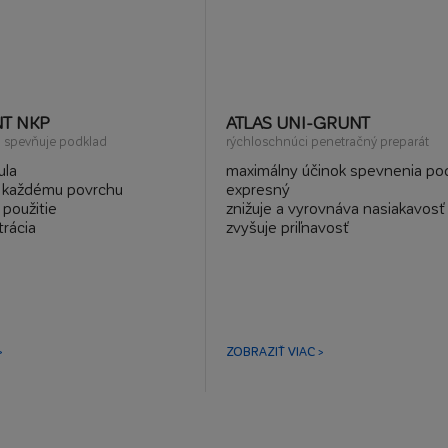
NT NKP
ATLAS UNI-GRUNT
a spevňuje podklad
rýchloschnúci penetračný preparát
ula
maximálny účinok spevnenia po
a každému povrchu
expresný
 použitie
znižuje a vyrovnáva nasiakavosť
rácia
zvyšuje priľnavosť
a
pre interiér a exteriér
leskne
aplikácia štetcom, valčekom ale
striekacím zariadením
pod stierky, farby, lepidlá, omiet
potery a samonivelačné hmoty
>
ZOBRAZIŤ VIAC >