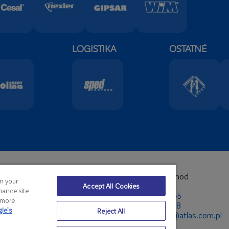
LOGISTIKA
OSTATNÉ
Zahraničný obchod
on your
n:
+48 42 631 88 00
Telefón:
Accept All Cookies
hance site
8 42 631 88 88
+48 42 631 87 45
r more
:
atlas@atlas.com.pl
+48 42 631 88 18
le’s
Reject All
E-Mail:
export@atlas.com.pl