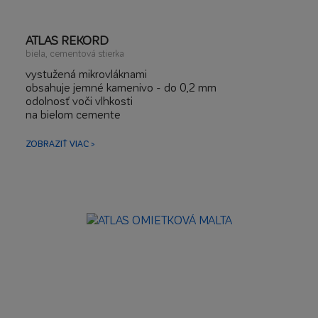
ATLAS REKORD
biela, cementová stierka
vystužená mikrovláknami
obsahuje jemné kamenivo - do 0,2 mm
odolnosť voči vlhkosti
na bielom cemente
stierkovanie stien a stropov
na typické minerálne podklady
ZOBRAZIŤ VIAC >