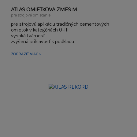
ATLAS OMIETKOVÁ ZMES M
pre strojové omietanie
pre strojovú aplikáciu tradičných cementových
omietok v kategóriách 0-III
vysoká tvárnosť
zvýšená priľnavosť k podkladu
hrúbka vrstvy 6-30 mm
omietanie stien a stropov
ZOBRAZIŤ VIAC >