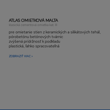
ATLAS OMIETKOVÁ MALTA
klasická cementová omietka kat. III
pre omietanie stien z keramických a silikátových tehál,
pórobetónu betónových tvárnic
zvýšená prídržnosť k podkladu
plastická, ľahko spracovateľná
hrúbka vrstvy 6-30 mm
omietanie stien a stropov
ZOBRAZIŤ VIAC >