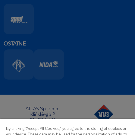
OSTATNÉ
ATLAS Sp. z o.o.
Klińskiego 2
91-421 Łódź
Sídlo:
By clicking “Accept All Cookies,” you agree to the storing of cookies on
Telefón:
+48 42 631 88 00
your device. These data may be used for the personalization of ads, to