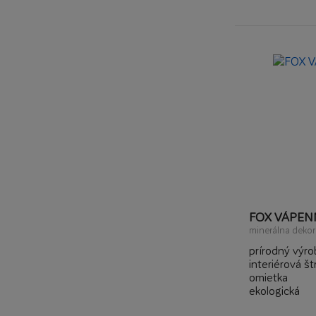
FOX VÁPEN
minerálna deko
prírodný výro
interiérová š
omietka
ekologická
zaisťuje prie