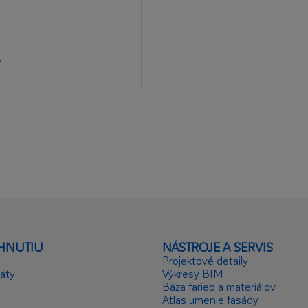
 hrúbkach zrna
>
ÁHNUTIU
NÁSTROJE A SERVIS
Projektové detaily
káty
Výkresy BIM
Báza farieb a materiálov
Atlas umenie fasády