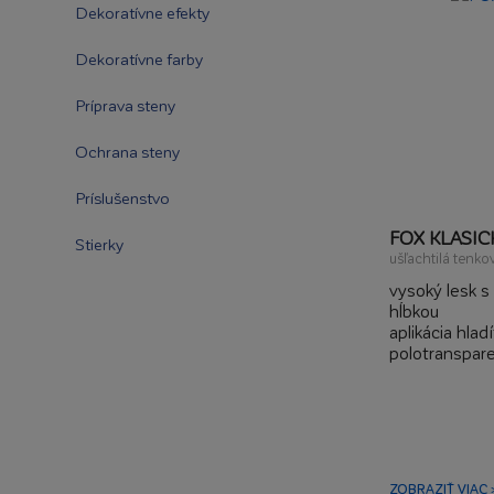
Dekoratívne efekty
Dekoratívne farby
Príprava steny
Ochrana steny
Príslušenstvo
FOX KLASIC
Stierky
ušľachtilá tenko
vysoký lesk s
hĺbkou
aplikácia hla
polotranspar
efekt lešten
ZOBRAZIŤ VIAC 