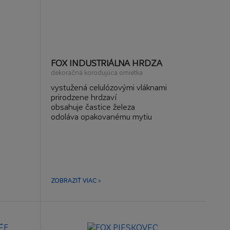
FOX INDUSTRIÁLNA HRDZA
dekoračná korodujúca omietka
vystužená celulózovými vláknami
prirodzene hrdzaví
obsahuje častice železa
odoláva opakovanému mytiu
ZOBRAZIŤ VIAC >