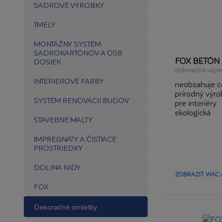
SADROVÉ VÝROBKY
TMELY
MONTÁŽNY SYSTÉM
SADROKARTÓNOV A OSB
FOX BETÓN
DOSIEK
dekoračná vápe
INTERIÉROVÉ FARBY
neobsahuje 
prírodný výro
SYSTÉM RENOVÁCII BUDOV
pre interiéry
ekologická
STAVEBNÉ MALTY
IMPREGNÁTY A ČISTIACE
PROSTRIEDKY
DOLINA NIDY
ZOBRAZIŤ VIAC 
FOX
Dekoračné omietky