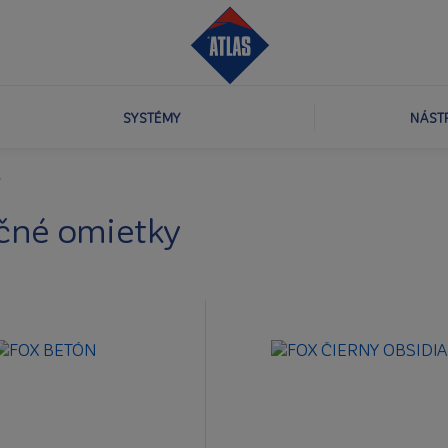
SYSTÉMY
NÁST
y
čné omietky