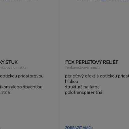
KÝ ŠTUK
FOX PERLEŤOVÝ RELIÉF
vrstvová omietka
Tenkovrstvová hmota
 optickou priestorovou
perleťový efekt s optickou prie
hĺbkou
dítkom alebo špachtľou
štrukturálna farba
entná
polotransparentná
ého mramoru
>
ZOBRAZIŤ VIAC >