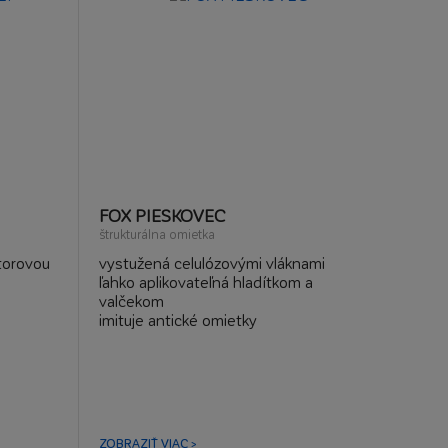
FOX PIESKOVEC
štrukturálna omietka
storovou
vystužená celulózovými vláknami
ľahko aplikovateľná hladítkom a
valčekom
imituje antické omietky
ZOBRAZIŤ VIAC >