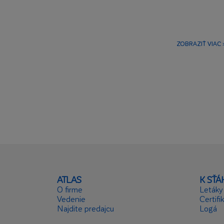
dostupná v 3
ZOBRAZIŤ VIAC 
ATLAS
K SŤ
O firme
Letáky
Vedenie
Certifi
Najdite predajcu
Logá