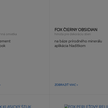
FOX ČIERNY OBSIDIAN
nná omietka
hmota pre dekoráciu stien
cement
na báze prírodného minerálu
bok
aplikácia hladítkom
>
ZOBRAZIŤ VIAC >