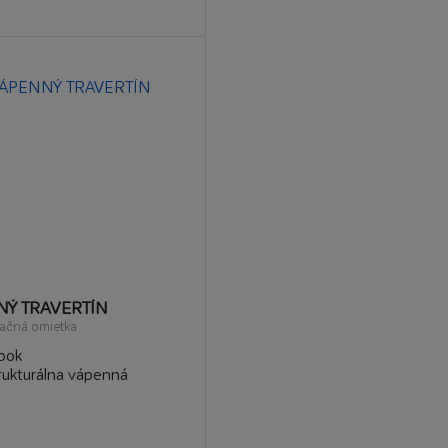
NÝ TRAVERTÍN
račná omietka
bok
trukturálna vápenná
dyšnosť stien