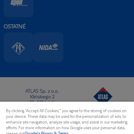
OSTATNÉ
ATLAS Sp. z o.o.
Klińskiego 2
91-421 Łódź
Sídlo:
By clicking “Accept All Cookies,” you agree to the storing of cookies on
Telefón:
+48 42 631 88 00
your device. These data may be used for the personalization of ads, to
Fax: +48 42 631 88 88
enhance site navigation, analyze site usage, and assist in our marketing
E-Mail:
atlas@atlas.com.pl
efforts. For more information on how Google uses your personal data,
please visit
Google’s Privacy & Terms