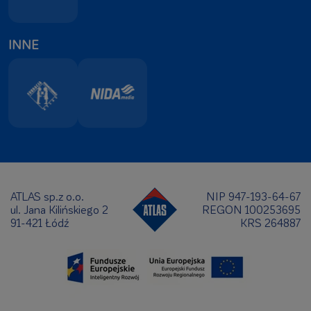
INNE
ATLAS sp.z o.o.
NIP 947-193-64-67
ul. Jana Kilińskiego 2
REGON 100253695
91-421 Łódź
KRS 264887