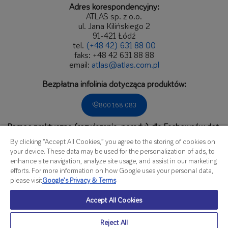
Adres korespondencyjny:
ATLAS sp. z o.o.
ul. Jana Kilińskiego 2
91-421 Łódź
tel.
(+48 42) 631 88 00
faks: +48 42 631 88 88
email:
atlas@atlas.com.pl
Bezpłatna infolinia dotycząca produktów:
800 168 083
Pomoc praktyczna (rozwiązania, porady) dla Fachowców dot.
zastosowań produktów.
By clicking “Accept All Cookies,” you agree to the storing of cookies on
Zadzwoń do Biura Obsługi Fachowca:
your device. These data may be used for the personalization of ads, to
enhance site navigation, analyze site usage, and assist in our marketing
536 166 809
efforts. For more information on how Google uses your personal data,
please visit
Google’s Privacy & Terms
czynne od poniedziałku do piątku
Accept All Cookies
w godzinach od 8.00 do 16.00
Szczegółowa mapa kontaktów
Reject All
Polityka prywatności i plików cookies ATLAS sp. z
/
© Atlas