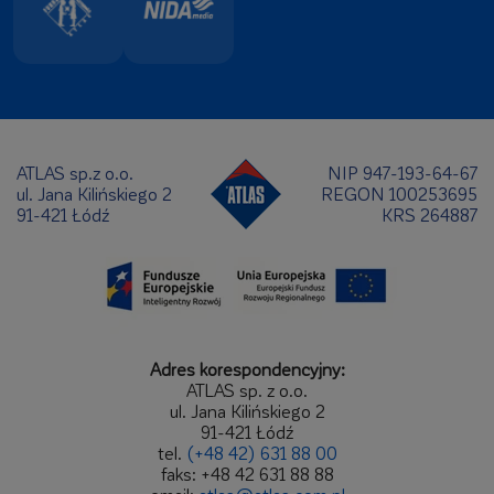
ATLAS sp.z o.o.
NIP 947-193-64-67
ul. Jana Kilińskiego 2
REGON 100253695
91-421 Łódź
KRS 264887
Adres korespondencyjny:
ATLAS sp. z o.o.
ul. Jana Kilińskiego 2
91-421 Łódź
tel.
(+48 42) 631 88 00
faks: +48 42 631 88 88