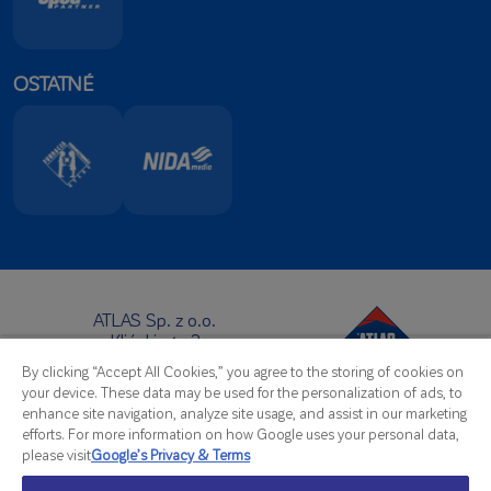
OSTATNÉ
ATLAS Sp. z o.o.
Klińskiego 2
91-421 Łódź
By clicking “Accept All Cookies,” you agree to the storing of cookies on
Sídlo:
your device. These data may be used for the personalization of ads, to
Telefon:
+48 42 631 88 00
enhance site navigation, analyze site usage, and assist in our marketing
Fax: +48 42 631 88 88
efforts. For more information on how Google uses your personal data,
E-Mail:
atlas@atlas.com.pl
please visit
Google’s Privacy & Terms