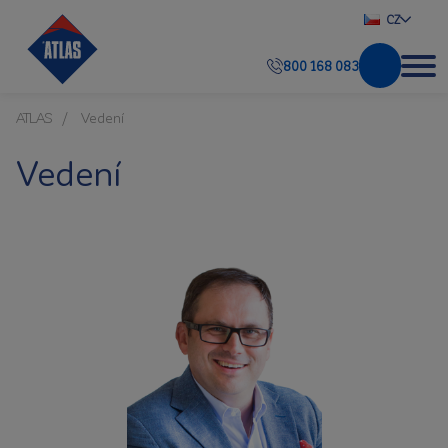
CZ
800 168 083
ATLAS
Vedení
Vedení