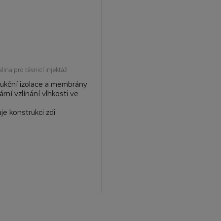
lina pro těsnicí injektáž
rukční izolace a membrány
ární vzlínání vlhkosti ve
je konstrukci zdi
ry v procesu krystalizace
 povrch kapilár
rální podklady a podlahy