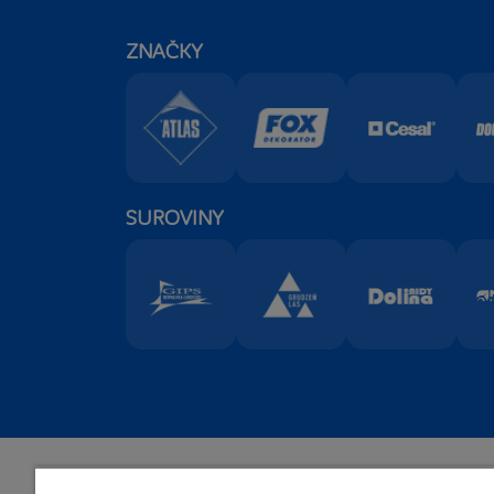
ZNAČKY
SUROVINY
Sídlo