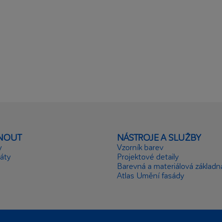
NOUT
NÁSTROJE A SLUŽBY
y
Vzorník barev
káty
Projektové detaily
Barevná a materiálová základn
Atlas Umění fasády