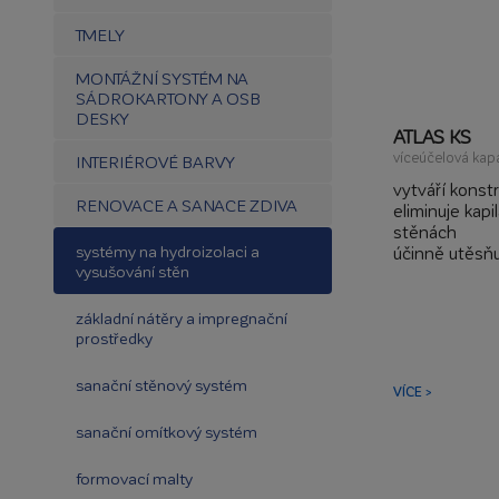
TMELY
MONTÁŽNÍ SYSTÉM NA
SÁDROKARTONY A OSB
DESKY
ATLAS KS
víceúčelová kapa
INTERIÉROVÉ BARVY
vytváří konst
RENOVACE A SANACE ZDIVA
eliminuje kapil
stěnách
systémy na hydroizolaci a
účinně utěsňu
vysušování stěn
uzavírá kapilá
hydrofobizuje
zpevňuje mine
základní nátěry a impregnační
prostředky
sanační stěnový systém
VÍCE >
sanační omítkový systém
formovací malty