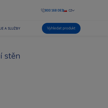
800 168 083
CZ
Vyhledat produkt
JE A SLUŽBY
í stěn