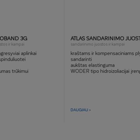
ROBAND 3G
ATLAS SANDARINIMO JUOS
stos ir kampai
sandarinimo juostos ir kampai
agresyviai aplinkai
kraštams ir kompensaciniams p
pinduliuotei
sandarinti
aukštas elastinguma
rumas trūkimui
WODER tipo hidroizoliacijai įreng
produktų komplekto elementas
DAUGIAU >