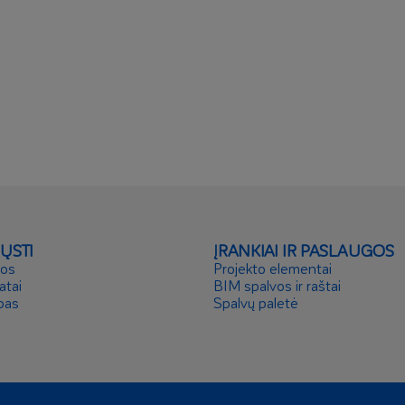
IŲSTI
ĮRANKIAI IR PASLAUGOS
ros
Projekto elementai
atai
BIM spalvos ir raštai
pas
Spalvų paletė