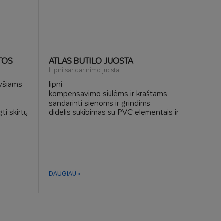
TOS
ATLAS BUTILO JUOSTA
Lipni sandarinimo juosta
lyšiams
lipni
kompensavimo siūlėms ir kraštams
sandarinti sienoms ir grindims
ti skirtų
didelis sukibimas su PVC elementais ir
lakštiniu metalu
balkonams ir terasoms
vonios kambariams, virtuvėms
DAUGIAU >