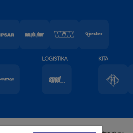
LOGISTIKA
KITA
nė būstinė:
Užsienio pardavimo biuras