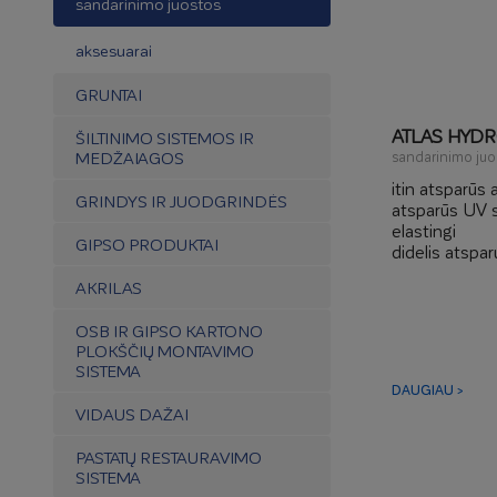
sandarinimo juostos
aksesuarai
GRUNTAI
ATLAS HYD
ŠILTINIMO SISTEMOS IR
MEDŽAIAGOS
sandarinimo juo
itin atsparūs 
GRINDYS IR JUODGRINDĖS
atsparūs UV s
elastingi
GIPSO PRODUKTAI
didelis atspa
AKRILAS
OSB IR GIPSO KARTONO
PLOKŠČIŲ MONTAVIMO
SISTEMA
DAUGIAU >
VIDAUS DAŽAI
PASTATŲ RESTAURAVIMO
SISTEMA