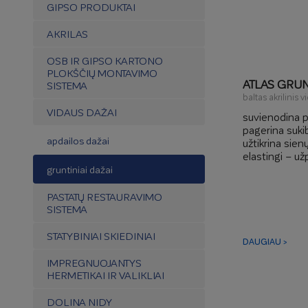
GIPSO PRODUKTAI
AKRILAS
OSB IR GIPSO KARTONO
PLOKŠČIŲ MONTAVIMO
ATLAS GRU
SISTEMA
baltas akrilinis
VIDAUS DAŽAI
suvienodina p
pagerina suki
apdailos dažai
užtikrina sie
elastingi – už
gruntiniai dažai
PASTATŲ RESTAURAVIMO
SISTEMA
STATYBINIAI SKIEDINIAI
DAUGIAU >
IMPREGNUOJANTYS
HERMETIKAI IR VALIKLIAI
DOLINA NIDY