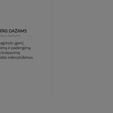
NTAS DAŽAMS
 vidaus darbams
agrindo įgertį
bimą ir padengimą
nų kvėpavimą
pildo mikroįtrūkimus