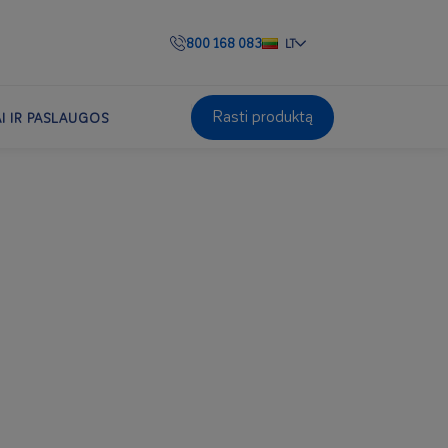
800 168 083
LT
Rasti produktą
AI IR PASLAUGOS