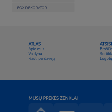
FOX DEKORATOR
ATLAS
ATSIS
Apie mus
Brošiū
Valdyba
Sertifik
Rasti pardavėją
Logoti
MŪSŲ PREKĖS ŽENKLAI