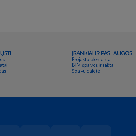
IŲSTI
ĮRANKIAI IR PASLAUGOS
ros
Projekto elementai
atai
BIM spalvos ir raštai
pas
Spalvų paletė