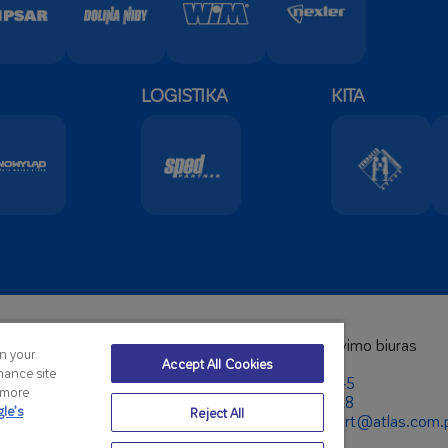
LOGISTIKA
KITA
nė būstinė:
Užsienio pardavimo biuras
on your
nas:
+48 42 631 88 00
Telefonas:
Accept All Cookies
hance site
:
+48 42 631 88 88
+48 42 631 87 45
r more
tas:
atlas@atlas.com.pl
+48 42 631 88 18
le’s
Reject All
El-paštas:
export@atlas.com.