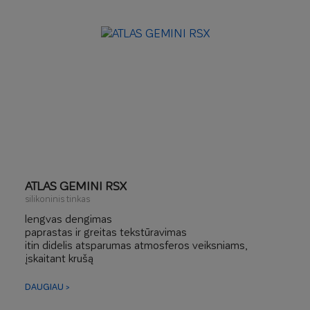
ATLAS GEMINI RSX
silikoninis tinkas
lengvas dengimas
paprastas ir greitas tekstūravimas
itin didelis atsparumas atmosferos veiksniams,
įskaitant krušą
fasado savaiminio išsivalymo efektas – labai didelis
atsparumas nešvarumams
DAUGIAU >
„no limit color“ – tamsioms fasado spalvoms