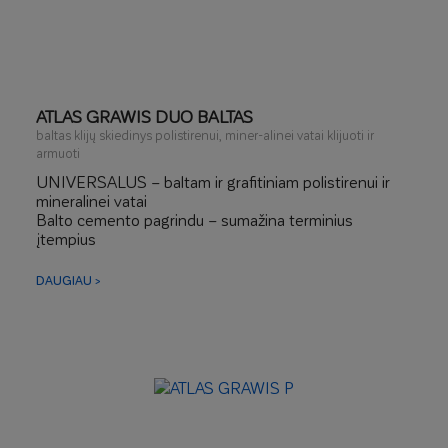
ATLAS GRAWIS DUO BALTAS
baltas klijų skiedinys polistirenui, miner-alinei vatai klijuoti ir
armuoti
UNIVERSALUS – baltam ir grafitiniam polistirenui ir
mineralinei vatai
Balto cemento pagrindu – sumažina terminius
įtempius
LANKSTUS – turi 3D armavimą
Atsparus įbrėžimams ir įtrūkimams
DAUGIAU >