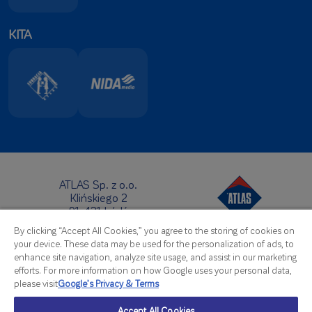
KITA
ATLAS Sp. z o.o.
Klińskiego 2
91-421 Łódź
Centrinė būstinė:
By clicking “Accept All Cookies,” you agree to the storing of cookies on
Telefonas:
+48 42 631 88 00
your device. These data may be used for the personalization of ads, to
Faksas: +48 42 631 88 88
enhance site navigation, analyze site usage, and assist in our marketing
El-paštas:
atlas@atlas.com.pl
efforts. For more information on how Google uses your personal data,
please visit
Google’s Privacy & Terms
Užsienio pardavimo biuras:
Telefonas:
+48 42 714 07 92
Accept All Cookies