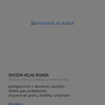
neutralus kitoms medžiagų savybėms
SYSTEM ATLAS ROKER
Šilumos izoliacijos sistema su mineraline vata
priešgaisrinės ir akustinės savybės
didelis garų pralaidumas
atsparumas grybų, dumblių vystymuisi
DAUGIAU >