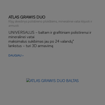
ATLAS GRAWIS DUO
Klijų skiedinys polistireno plokštėms, mineralinei vatai klijuoti ir
armuoti
UNIVERSALUS – baltam ir grafitiniam polistirenui ir
mineralinei vatai
maksimalus sukibimas jau po 24 valandų*
lankstus – turi 3D armavimą
atsparus įbrėžimams ir įtrūkimams
DAUGIAU >