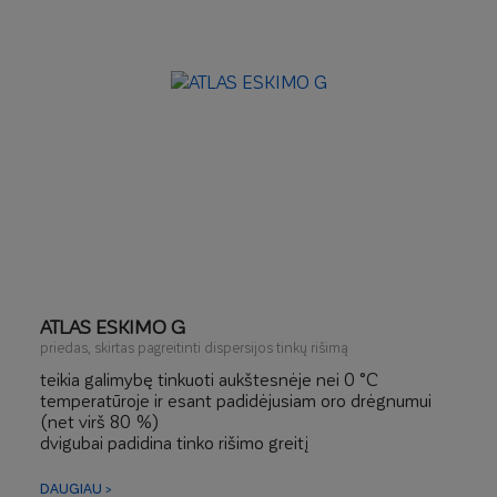
„ElastoMAX TECHNOLOGY“ – itin didelis lankstumas
didelis atsparumas mechaniniams pažeidimams iki 140
J
fasado šiluminių įtempių kompensavimas,
mikroįtrūkimų uždengimas
ATLAS ESKIMO G
priedas, skirtas pagreitinti dispersijos tinkų rišimą
teikia galimybę tinkuoti aukštesnėje nei 0 °C
temperatūroje ir esant padidėjusiam oro drėgnumui
(net virš 80 %)
dvigubai padidina tinko rišimo greitį
trigubai pagreitina atsparumo atmosferos krituliams
pasiekimą
DAUGIAU >