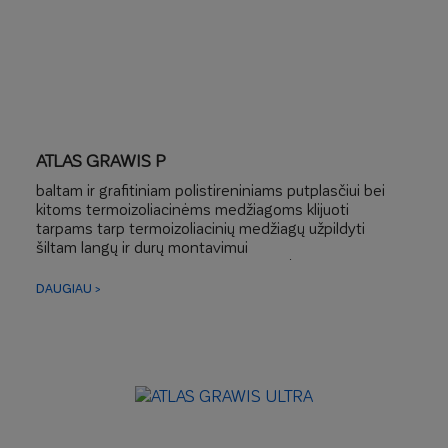
ATLAS GRAWIS P
baltam ir grafitiniam polistireniniams putplasčiui bei
kitoms termoizoliacinėms medžiagoms klijuoti
tarpams tarp termoizoliacinių medžiagų užpildyti
šiltam langų ir durų montavimui
aukšta šilumos izoliacija λ = 0,034 W/mK
mažiausiais išsiplėtimo ir putų išsiplėtimo lygis
DAUGIAU >
plokščių koregavimo trukmė 12 minučių
tvirtinimas kaiščiais jau po 2 valandų
tinka naudoti viduje ir lauke
puikus sukibimas su visais statybiniais pagrindais
efektyvumas: ≤ 15 m2