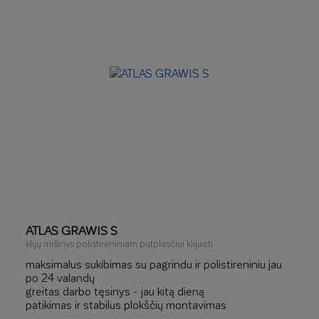
ATLAS GRAWIS S
klijų mišinys polistireniniam putplasčiui klijuoti
maksimalus sukibimas su pagrindu ir polistireniniu jau
po 24 valandų
greitas darbo tęsinys - jau kitą dieną
patikimas ir stabilus plokščių montavimas
polistireno storis iki 50 cm