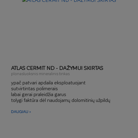
ATLAS CERMIT ND - DAŽYMUI SKIRTAS
plonasluoksnis mineralinis tinkas
ypač patvari apdaila eksploatuojant
sutvirtintas polimerais
labai gerai praleidžia garus
tolygi faktūra dėl naudojamų dolomitinių užpildų
DAUGIAU >