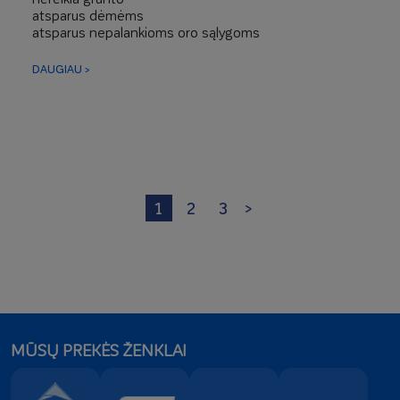
atsparus dėmėms
atsparus nepalankioms oro sąlygoms
spalva neišblunka
DAUGIAU >
1
2
3
>
MŪSŲ PREKĖS ŽENKLAI