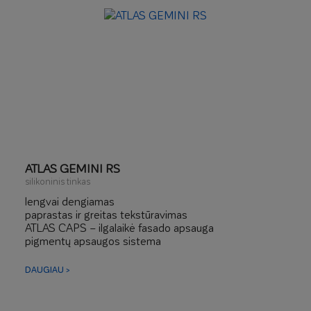
ATLAS GEMINI RS
silikoninis tinkas
lengvai dengiamas
paprastas ir greitas tekstūravimas
ATLAS CAPS – ilgalaikė fasado apsauga
pigmentų apsaugos sistema
padidinta apsauga nuo nešvarumų
ATLAS 3D-flex – didelio lankstumo, sustiprintas
DAUGIAU >
pluoštu