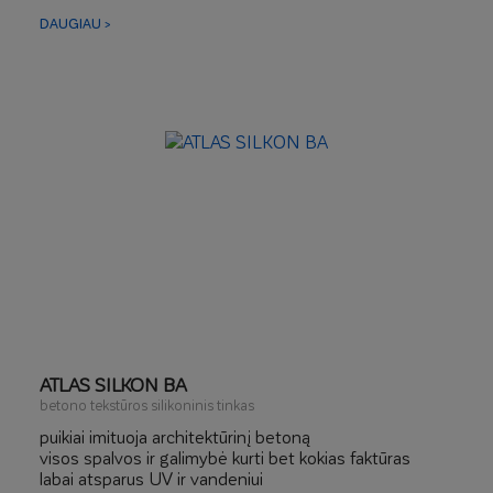
baltajam ir grafitiniam polistireniniam putplasčiui
DAUGIAU >
ATLAS SILKON BA
betono tekstūros silikoninis tinkas
puikiai imituoja architektūrinį betoną
visos spalvos ir galimybė kurti bet kokias faktūras
labai atsparus UV ir vandeniui