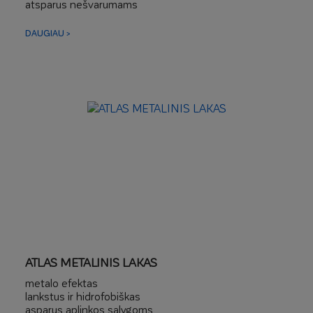
atsparus nešvarumams
galima naudoti šlapiose zonose ir ant keraminių
plytelių
DAUGIAU >
ATLAS METALINIS LAKAS
metalo efektas
lankstus ir hidrofobiškas
asparus aplinkos sąlygoms