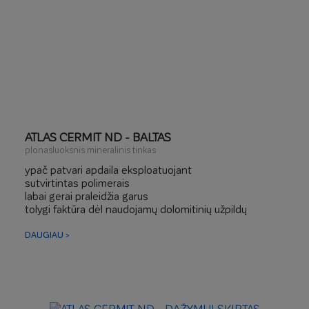
ATLAS CERMIT ND - BALTAS
plonasluoksnis mineralinis tinkas
ypač patvari apdaila eksploatuojant
sutvirtintas polimerais
labai gerai praleidžia garus
tolygi faktūra dėl naudojamų dolomitinių užpildų
DAUGIAU >