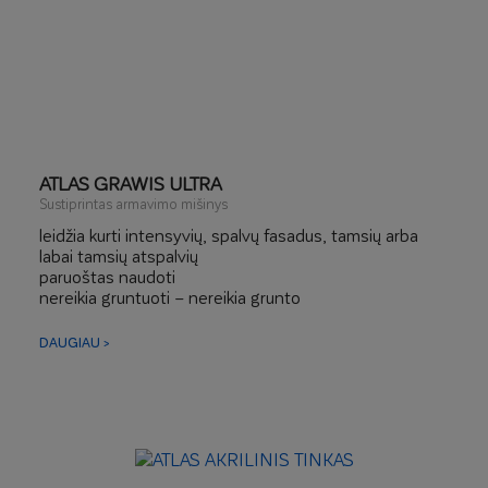
ATLAS GRAWIS ULTRA
Sustiprintas armavimo mišinys
leidžia kurti intensyvių, spalvų fasadus, tamsių arba
labai tamsių atspalvių
paruoštas naudoti
nereikia gruntuoti – nereikia grunto
labai elastingas, sustiprintas plaušu
atsparus ekstremalioms terminėms ir mechaninėms
DAUGIAU >
apkrovoms
skirtas labai įvairių spalvų fasadams, kai derinami
skirtingi tinkavimo tipai
fasadų dalims, kurios yra veikiamos mechaninių
pažeidimų
pažeistų šilumos izoliacijos sistemų remontui