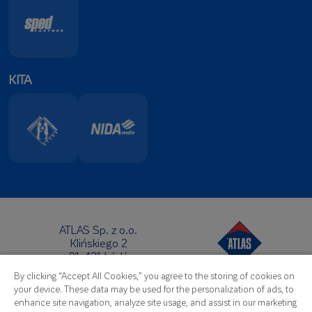
KITA
ATLAS Sp. z o.o.
Klińskiego 2
91-421 Łódź
Centrinė būstinė:
By clicking “Accept All Cookies,” you agree to the storing of cookies on
Telefonas:
+48 42 631 88 00
your device. These data may be used for the personalization of ads, to
Faksas: +48 42 631 88 88
enhance site navigation, analyze site usage, and assist in our marketing