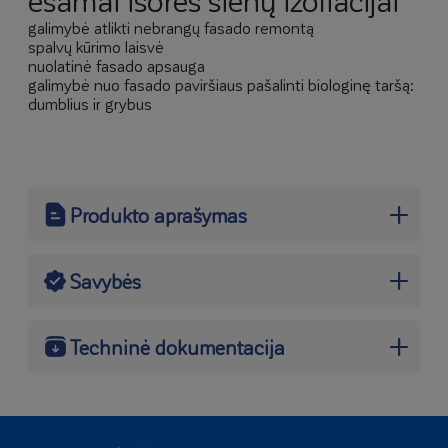
esamai išorės sienų izoliacijai
galimybė atlikti nebrangų fasado remontą
spalvų kūrimo laisvė
nuolatinė fasado apsauga
galimybė nuo fasado paviršiaus pašalinti biologinę taršą:
dumblius ir grybus
Produkto aprašymas
Savybės
šildymo išlaidų sumažinimas
šilumos izoliacijos didinimas
Techninė dokumentacija
Čia rasite gaminio lydimuosius dokumentus ir kitus
dokumentus, kuriuos galite atsisiųsti:
TECHNINIS LAPAS