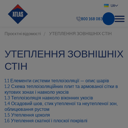
UA
800 168 083
Проєктні відомості
УТЕПЛЕННЯ ЗОВНІШНІХ СТІН
УТЕПЛЕННЯ ЗОВНІШНІХ
СТІН
1.1 Елементи системи теплоізоляції — опис шарів
1.2 Схема теплоізоляційних плит та армованої сітки в
кутових зонах і навколо укосів
1.3 Теплоізоляція навколо віконних укосів
1.4 Осадовий шов, стик утепленої та неутепленої зон,
облицювання рустом
1.5 Утеплення цоколя
1.6 Утеплення скатної і плоскої покрівлі