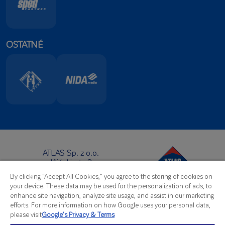
OSTATNÉ
ATLAS Sp. z o.o.
Klińskiego 2
91-421 Łódź
By clicking “Accept All Cookies,” you agree to the storing of cookies on
Sídlo:
your device. These data may be used for the personalization of ads, to
Telefon:
+48 42 631 88 00
enhance site navigation, analyze site usage, and assist in our marketing
Fax: +48 42 631 88 88
efforts. For more information on how Google uses your personal data,
E-Mail:
atlas@atlas.com.pl
please visit
Google’s Privacy & Terms