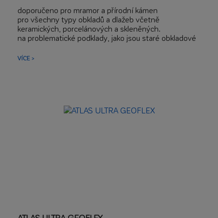
doporučeno pro mramor a přírodní kámen
pro všechny typy obkladů a dlažeb včetně
keramických, porcelánových a skleněných.
na problematické podklady, jako jsou staré obkladové
prvky, teraco, sádrokarton, hydroizolace.
pro balkony, terasy, podlahové vytápění
VÍCE >
žádné stékání, a to ani u velkých formátů
velmi dobrý rozliv pod obkladovými prvky
ATLAS ULTRA GEOFLEX