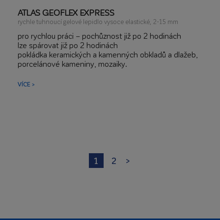
ATLAS GEOFLEX EXPRESS
rychle tuhnoucí gelové lepidlo vysoce elastické, 2-15 mm
pro rychlou práci – pochůznost již po 2 hodinách
lze spárovat již po 2 hodinách
pokládka keramických a kamenných obkladů a dlažeb,
porcelánové kameniny, mozaiky.
pro použití v komunikačních prostorách, koupelnách,
na balkonech a terasách.
VÍCE >
ideální rozliv a žádný skluz, a to i při velkých
formátech.
na problematické podklady, jako jsou stare obklady a
dlažby, teraco, sádrokarton, hydroizolace, podlahové
vytápění, beton a OSB desky.
široký rozsah záměsové vody - přizpůsobení
konzistence potřebám aplikace
pro stěrkování, tenkovrstvé a silnovrstvé lepení
1
2
>
lze použít v teplotním rozmezí od +5 ⁰C do +35 ⁰C.