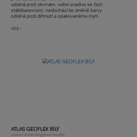
odolná proti skvrnám, velmi snadno se čistí
stálobarevnost, nedochází ke změně barvy
odolná proti drhnutí a opakovanému mytí
ideální pro kuchyně, koupelny, balkony a terasy
VÍCE >
ATLAS GEOFLEX BÍLÝ
vysoce elastické gelové lepidlo