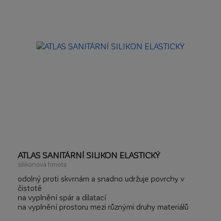
podkladech se sníženou přídržností
ATLAS SANITÁRNÍ SILIKON ELASTICKÝ
silikonová hmota
odolný proti skvrnám a snadno udržuje povrchy v
čistotě
na vyplnění spár a dilatací
na vyplnění prostoru mezi různými druhy materiálů
zajisťuje trvalé, elastické a těsné vyplnění