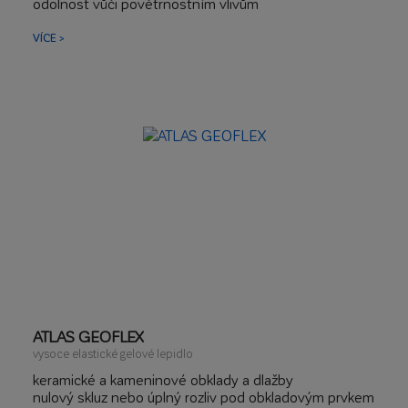
odolnost vůči povětrnostním vlivům
VÍCE >
ATLAS GEOFLEX
vysoce elastické gelové lepidlo
keramické a kameninové obklady a dlažby
nulový skluz nebo úplný rozliv pod obkladovým prvkem