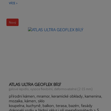
dostupný v 39 barevných odstínech dle koloristiky
VÍCE >
spárovacích hmot ATLAS
Nový
ATLAS ULTRA GEOFLEX BÍLÝ
gelové lepidlo, vysoce flexibilní, deformovatelné (2-15 mm)
přírodní kámen, mramor, keramické obklady, kamenina,
mozaika, kámen, sklo
koupelna, kuchyně, balkon, terasa, bazén, fasády
dokonalý rozliv a žádný skluz i při megaformátech > 5