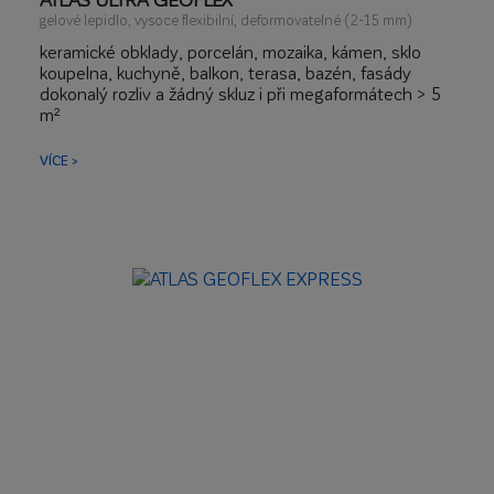
gelové lepidlo, vysoce flexibilní, deformovatelné (2-15 mm)
keramické obklady, porcelán, mozaika, kámen, sklo
koupelna, kuchyně, balkon, terasa, bazén, fasády
dokonalý rozliv a žádný skluz i při megaformátech > 5
m²
kritické podklady, jako jsou: kov, OSB desky,
kompozitní desky, staré dlaždice, podlahové vytápění,
VÍCE >
hydroizolace.
dvě záměsové vody - úprava konzistence podle
potřeby