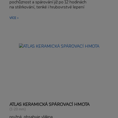
pochůznost a spárování již po 12 hodinách
na stěrkování, tenké i hrubovrstvé lepení
na problematické podklady, včetně betonu, teracca,
starých obkladů a dlažeb a OSB desek
VÍCE >
na terasy a balkony
ATLAS KERAMICKÁ SPÁROVACÍ HMOTA
(1-20 mm)
pružná, obsahuje vlákna