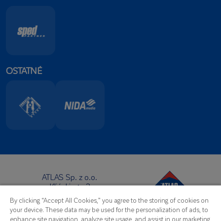
OSTATNÉ
ATLAS Sp. z o.o.
Klińskiego 2
91-421 Łódź
By clicking “Accept All Cookies,” you agree to the storing of cookies on
Sídlo:
your device. These data may be used for the personalization of ads, to
Telefon:
+48 42 631 88 00
enhance site navigation, analyze site usage, and assist in our marketing