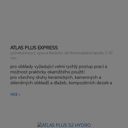
ATLAS PLUS EXPRESS
rychletuhnoucí, vysoce flexibilní, de-formovatelné lepidlo 2-10
mm
pro obklady vyžadující velmi rychlý postup prací a
možnost prakticky okamžitého použití
pro všechny druhy keramických, kamenných a
skleněných obkladů a dlažeb, kompozitních desek a
panelů
pro obkladové prvky malého, středního a velkého
VÍCE >
formatu
na problematické podklady: podlahové vytápění, OSB
a sádrokartonové desky, staré obklady, dřevěné
stropy, kovové a plastové povrchy
pro terasy, balkóny a fasády, pro bazény a technolo-
gické nádrže