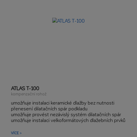
ATLAS T-100
kompenzační rohož
umožňuje instalaci keramické dlažby bez nutnosti
přenesení dilatačních spár podkladu
umožňuje provést nezávislý systém dilatačních spár
umožňuje instalaci velkoformátových dlažebních prvků
bez přenášení prahových dilatačních spár
pro lepení keramické dlažby na znečištěných
VÍCE >