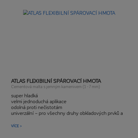
ATLAS FLEXIBILNÍ SPÁROVACÍ HMOTA
Cementová malta s jemným kamenivem (1 - 7 mm)
super hladká
velmi jednoduchá aplikace
odolná proti nečistotám
univerzální – pro všechny druhy obkladových prvků a
podkladů
biorezistentní*
VÍCE >