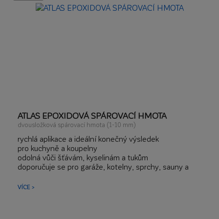
drenáže
na kritické podklady jako např.: kov, OSB desky, staré
obklady, podlahové vytápění, hydroizolace
přemostění trhlin do 0,8 mm
možnost montáže terasových profilů a těsnících
pasek
ATLAS EPOXIDOVÁ SPÁROVACÍ HMOTA
dvousložková spárovací hmota (1-10 mm)
rychlá aplikace a ideální konečný výsledek
pro kuchyně a koupelny
odolná vůči šťávám, kyselinám a tukům
doporučuje se pro garáže, kotelny, sprchy, sauny a
bazény
VÍCE >