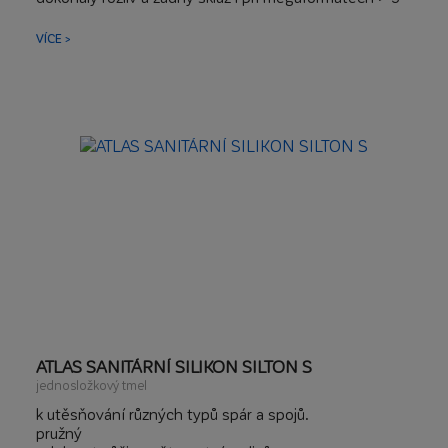
m²
kritické podklady, jako jsou: kov, OSB desky,
VÍCE >
kompozitní desky, staré dlaždice, podlahové vytápění,
hydroizolace.
dvě záměsové vody - úprava konzistence podle
potřeby
ATLAS SANITÁRNÍ SILIKON SILTON S
jednosložkový tmel
k utěsňování různých typů spár a spojů.
pružný