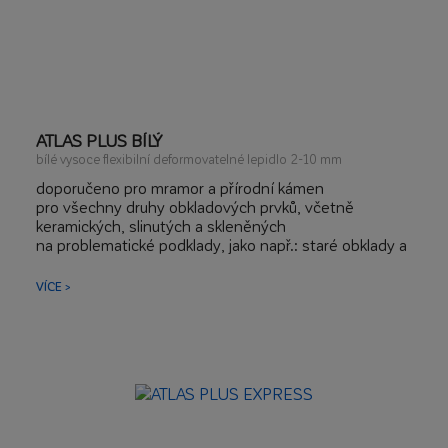
ATLAS PLUS BÍLÝ
bílé vysoce flexibilní deformovatelné lepidlo 2-10 mm
doporučeno pro mramor a přírodní kámen
pro všechny druhy obkladových prvků, včetně
keramických, slinutých a skleněných
na problematické podklady, jako např.: staré obklady a
dlažby, teracco, sádrokartonové desky, OSB desky,
hydroizolace
VÍCE >
pro fasády, terasy, podlahové vytápění, bazény