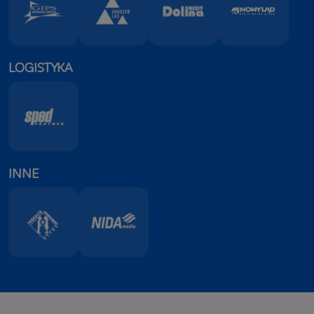
pigmentów przed destrukcyjnym działaniem promieni
UV,
- inicjację procesu samooczyszczenia powierzchni
tynku (efekt fotokatalizy).
Dzięki MIRROR EFFECT tynk ATLAS GEMINI RS
LOGISTYKA
zachowuje wysoką trwałość eksploatacyjną przez
długie lata.
BIOSEC TECHNOLOGY
Wysoka ochrona ATLAS CAPS pozwala na powolne
uwalnianie środków biologicznie czynnych w długim
okresie eksploatacji tynku. Ich wysokie stężenie
utrzymuje się nawet w trakcie intensywnych opadów
INNE
atmosferycznych. Substancje biologicznie czynne są
wtedy szybko uwalniane, zapewniając skuteczną
ochronę tynku przed rozwojem porażenia
biologicznego (glonów, pleśni).
CLEAN TECHNOLOGY
Wysoka zawartość żywic silikonowych, dodatek
siloksanów oraz szczelna struktura tynku, pozwalają
na uzyskanie trwałego w czasie, kompleksowego
efektu hydrofobowego, zarówno w strukturze, jak i na
powierzchni. Tak silna hydrofobizacja tynku wyklucza