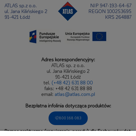
możliwość głębszej penetracji wód opadowych oraz
ATLAS sp.z o.o.
NIP 947-193-64-67
nagromadzonych na powierzchni wyprawy tynkarskiej
ul. Jana Kilińskiego 2
REGON 100253695
cząsteczek kurzu, nawet podczas długotrwałych i
91-421 Łódź
KRS 264887
silnych opadów atmosferycznych.
Bardzo szybkie wysychanie tynku, zaraz po ustaniu
opadów atmosferycznych, eliminuje ryzyko
pojawienia się na jego powierzchni porażenia
biologicznego (pleśni, glonów oraz porostów).
Silna hydrofobizacja powierzchniowa oraz szczelna,
Adres korespondencyjny:
pozbawiona defektów struktura eliminują możliwość
ATLAS sp. z o.o.
trwałego przylegania cząsteczek kurzu i brudu do
ul. Jana Kilińskiego 2
powierzchni wyprawy. W ten sposób zostaje
91-421 Łódź
zapewniona możliwość ich skutecznego spłukiwania
tel.
(+48 42) 631 88 00
podczas opadów atmosferycznych - woda usuwa
faks: +48 42 631 88 88
zanieczyszczenia nagromadzone na powierzchni
email:
atlas@atlas.com.pl
utrzymując elewację w czystości przez długi czas.
Bezpłatna infolinia dotycząca produktów:
800 168 083
Pomoc praktyczna (rozwiązania, porady) dla Fachowców dot.