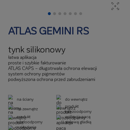
ATLAS GEMINI RS
tynk silikonowy
łatwa aplikacja
proste i szybkie fakturowanie
ATLAS CAPS – długotrwała ochrona elewacji
system ochrony pigmentów
podwyższona ochrona przed zabrudzeniami
na ściany
do wewnątrz
produkt
na zewnątrz
mrozoodporny
produkt
aplikacja pacą
wodoodporny
stalową gładką
nakładanie