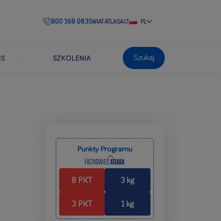
800 168 083
ŚWIAT ATLASA
PL
Szukaj
IS
SZKOLENIA
Punkty Programu
8 PKT
3 kg
3 PKT
1 kg