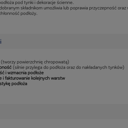
odłoża pod tynki i dekoracje ścienne.
e dobranym składnikom umożliwia lub poprawia przyczepność oraz
chłonność podłoży.
i
(tworzy powierzchnię chropowatą)
epność
(silnie przylega do podłoża oraz do nakładanych tynków)
ść i wzmacnia podłoże
e i fakturowanie kolejnych warstw
stykę podłoża