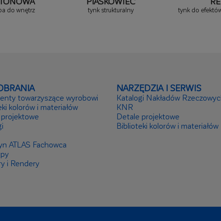
ETONOWA
PIASKOWIEC
RE
ba do wnętrz
tynk strukturalny
tynk do efektó
OBRANIA
NARZĘDZIA I SERWIS
nty towarzyszące wyrobowi
Katalogi Nakładów Rzeczowyc
eki kolorów i materiałów
KNR
 projektowe
Detale projektowe
i
Biblioteki kolorów i materiałów
yn ATLAS Fachowca
ypy
ry i Rendery