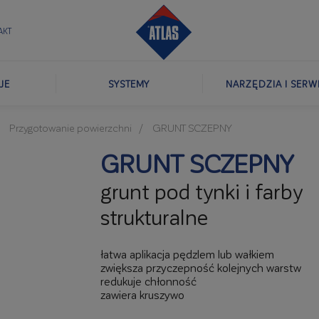
AKT
JE
SYSTEMY
NARZĘDZIA I SERW
Przygotowanie powierzchni
GRUNT SCZEPNY
GRUNT SCZEPNY
grunt pod tynki i farby
strukturalne
łatwa aplikacja pędzlem lub wałkiem
zwiększa przyczepność kolejnych warstw
redukuje chłonność
zawiera kruszywo