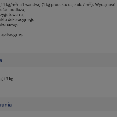
2
2
0,14 kg/m
na 1 warstwę (1 kg produktu daje ok. 7 m
). Wydajność 
ności podłoża,
rzygotowania,
ktu dekoracyjnego,
ykonawcy,
aplikacyjnej.
a
g i 3 kg.
brania