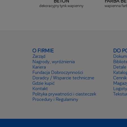
BETON
FARBA B
dekoracyjny tynk wapienny
wapienna far
O FIRMIE
DO P
Zarząd
Dokume
Nagrody, wyróżnienia
Bibliot
Kariera
Detale
Fundacja Dobroczynności
Katalog
Doradcy / Wsparcie techniczne
Cennik
Gdzie kupić
Magaz
Kontakt
Logot
Polityka prywatności i ciasteczek
Tekstu
Procedury i Regulaminy