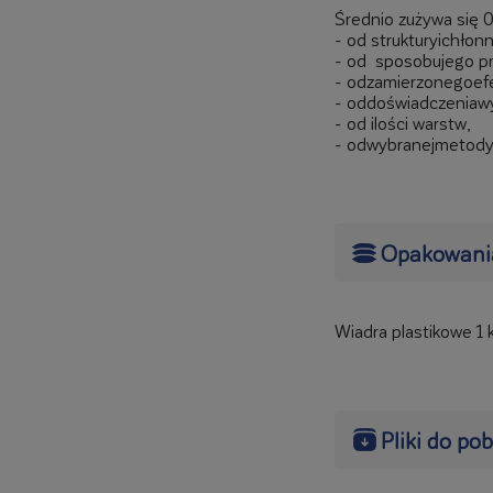
Średnio zużywa się 
- od strukturyichłon
- od sposobujego p
- odzamierzonegoefe
- oddoświadczeniaw
- od ilości warstw,
- odwybranejmetody 
Opakowani
Wiadra plastikowe 1 k
Pliki do po