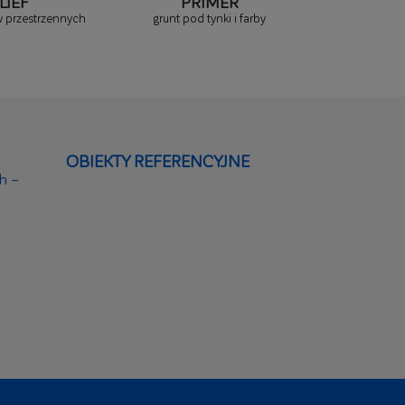
LIEF
PRIMER
TRAWERT
w przestrzennych
grunt pod tynki i farby
mineralny t
OBIEKTY REFERENCYJNE
h –