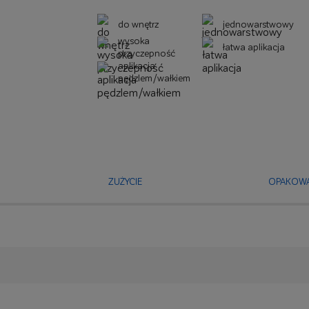
do wnętrz
jednowarstwowy
wysoka
łatwa aplikacja
przyczepność
aplikacja
pędzlem/wałkiem
ZUŻYCIE
OPAKOWA