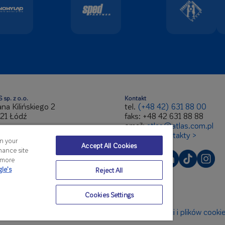
 sp. z o.o.
Kontakt
Jana Kilińskiego 2
tel.
(+48 42) 631 88 00
21 Łódź
faks: +48 42 631 88 88
email:
atlas@atlas.com.pl
 947-193-64-67
wszystkie kontakty >
on your
ON 100253695
Accept All Cookies
hance site
 264887
r more
le’s
Reject All
Cookies Settings
Polityka prywatności i plików cook