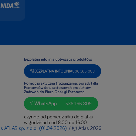
Bezpłatna infolinia dotycząca produktów:
BEZPŁATNA INFOLINIA
800 168 083
Pomoc praktyczna (rozwiązania, porady) dla
Fachowców dot. zastosowań produktów.
Zadzwoń do Biura Obsługi Fachowca:
WhatsApp
536 166 809
czynne od poniedziałku do piątku
w godzinach od 8.00 do 16.00
ies ATLAS sp. z o.o. (01.04.2026)
/
© Atlas 2026