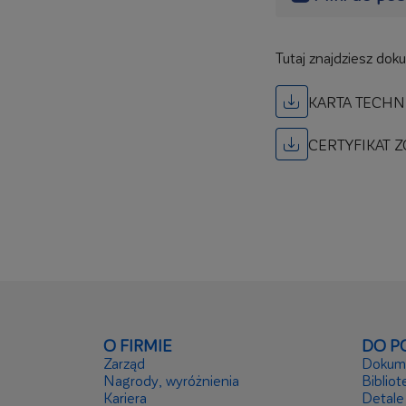
Tutaj znajdziesz dok
KARTA TECHN
CERTYFIKAT 
O FIRMIE
DO P
Zarząd
Dokume
Nagrody, wyróżnienia
Bibliot
Kariera
Detale