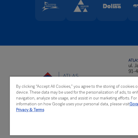
ATLAS
ul. 
91-4
NIP
By clicking “Accept All Cookies,” you agree to the storing of cookies 
REG
device. These data may be used for the personalization of ads, to en
KRS
navigation, analyze site usage, and assist in our marketing efforts. Fo
information on how Google uses your personal data, please visit
Goog
Privacy & Terms