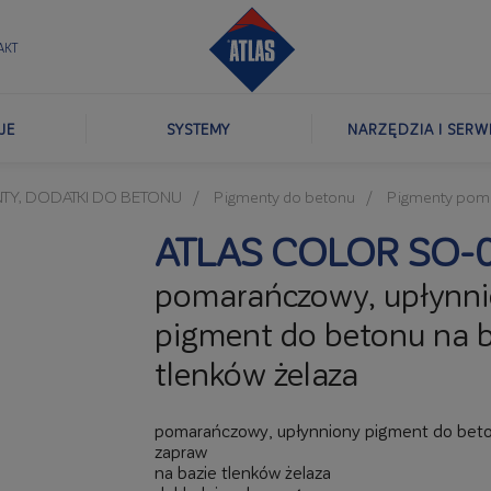
AKT
JE
SYSTEMY
NARZĘDZIA I SERW
NTY, DODATKI DO BETONU
Pigmenty do betonu
Pigmenty pom
ATLAS COLOR SO-
pomarańczowy, upłynn
pigment do betonu na b
tlenków żelaza
pomarańczowy, upłynniony pigment do beto
zapraw
na bazie tlenków żelaza