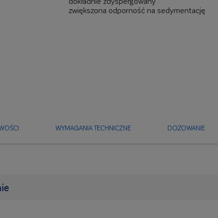
dokładnie zdyspergowany
zwiększona odporność na sedymentację
WOŚCI
WYMAGANIA TECHNICZNE
DOZOWANIE
ie