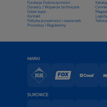
Fundacja Dobroczynności
Katalog
Doradcy / Wsparcie techniczne
Cennik
Gdzie kupić
Magaz
Kontakt
Logot
Polityka prywatności i ciasteczek
Tekstu
Procedury i Regulaminy
MARKI
SUROWCE