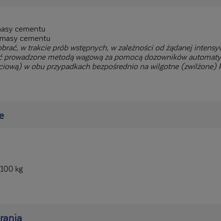
 masy cementu
 masy cementu
brać, w trakcie prób wstępnych, w zależności od żądanej intensy
 prowadzone metodą wagową za pomocą dozowników automatyc
ciową) w obu przypadkach bezpośrednio na wilgotne (zwilżone) 
e
1100 kg
brania