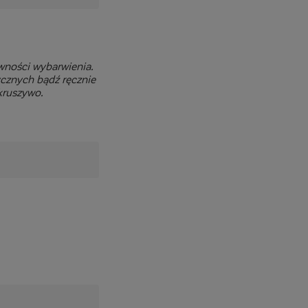
wności wybarwienia.
znych bądź ręcznie
kruszywo.