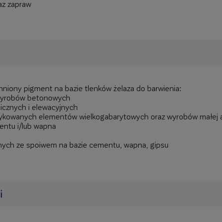
az zapraw
niony pigment na bazie tlenków żelaza do barwienia:
wyrobów betonowych
icznych i elewacyjnych
ykowanych elementów wielkogabarytowych oraz wyrobów małej a
entu i/lub wapna
ych ze spoiwem na bazie cementu, wapna, gipsu
i