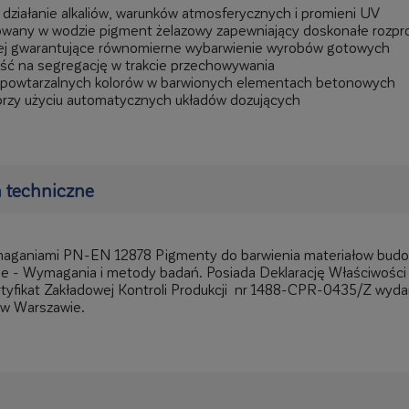
działanie alkaliów, warunków atmosferycznych i promieni UV
owany w wodzie pigment żelazowy zapewniający doskonałe rozp
j gwarantujące równomierne wybarwienie wyrobów gotowych
ć na segregację w trakcie przechowywania
ę powtarzalnych kolorów w barwionych elementach betonowych
rzy użyciu automatycznych układów dozujących
 techniczne
aganiami PN-EN 12878 Pigmenty do barwienia materiałow budo
ie - Wymagania i metody badań. Posiada Deklarację Właściwośc
yfikat Zakładowej Kontroli Produkcji nr 1488-CPR-0435/Z wydan
 w Warszawie.