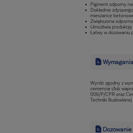
Pigment odporny na 
Dokładnie zdysperg
mieszance betonowe
Zwiększona odpornoś
Umożliwia produkcj
Łatwy w dozowaniu p
Wymagania
Wyrób zgodny z wym
cemencie i/lub wapn
006/P/CPR oraz Cert
Techniki Budowlanej
Dozowanie