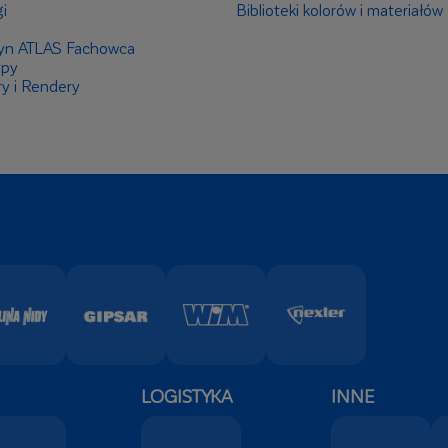
i
Biblioteki kolorów i materiałów
yn ATLAS Fachowca
ypy
ry i Rendery
LOGISTYKA
INNE