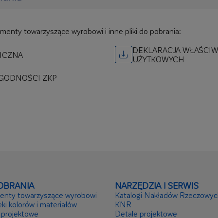
umenty towarzyszące wyrobowi i inne pliki do pobrania:
DEKLARACJA WŁAŚCIW
ICZNA
UŻYTKOWYCH
ZGODNOŚCI ZKP
OBRANIA
NARZĘDZIA I SERWIS
nty towarzyszące wyrobowi
Katalogi Nakładów Rzeczowyc
eki kolorów i materiałów
KNR
 projektowe
Detale projektowe