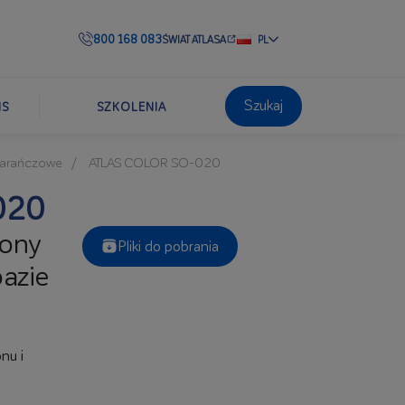
800 168 083
ŚWIAT ATLASA
PL
Szukaj
IS
SZKOLENIA
arańczowe
ATLAS COLOR SO-020
020
iony
Pliki do pobrania
azie
nu i