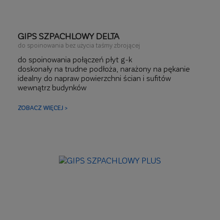
GIPS SZPACHLOWY DELTA
do spoinowania bez użycia taśmy zbrojącej
do spoinowania połączeń płyt g-k
doskonały na trudne podłoża, narażony na pękanie
idealny do napraw powierzchni ścian i sufitów
wewnątrz budynków
bardzo dobra przyczepność i wytrzymałość
mechaniczna
ZOBACZ WIĘCEJ >