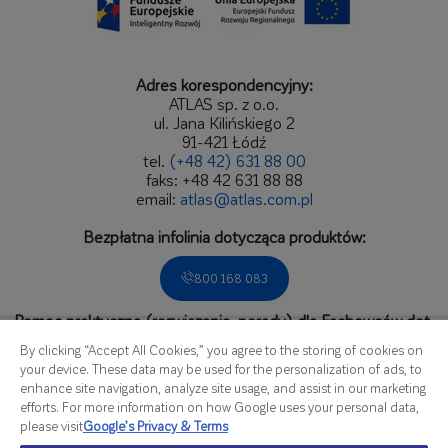
Adres korespondencyjny:
ATLAS sp. z o.o.
ul. Jana Kilińskiego 2
91-421 Łódź
tel.
(+48 42) 631 88 00
faks: +48 42 631 88 88
email:
atlas@atlas.com.pl
Bezpłatna infolinia dotycząca produktów:
800 168 083
Pomoc praktyczna (rozwiązania, porady) dla Fachowców dot.
zastosowań produktów.
By clicking “Accept All Cookies,” you agree to the storing of cookies on
Zadzwoń do Biura Obsługi Fachowca:
your device. These data may be used for the personalization of ads, to
enhance site navigation, analyze site usage, and assist in our marketing
536 166 809
efforts. For more information on how Google uses your personal data,
please visit
Google’s Privacy & Terms