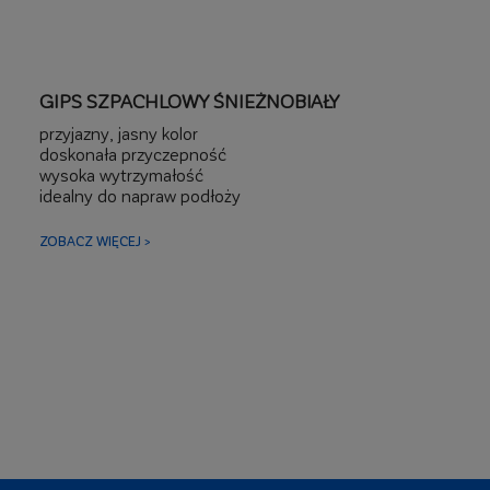
GIPS SZPACHLOWY ŚNIEŻNOBIAŁY
przyjazny, jasny kolor
doskonała przyczepność
wysoka wytrzymałość
idealny do napraw podłoży
znakomite właściwości mocujące
naturalne pochodzenie
ZOBACZ WIĘCEJ >