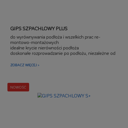
GIPS SZPACHLOWY PLUS
do wyrównywania podłoża i wszelkich prac re-
montowo-montażowych
idealne krycie nierówności podłoża
doskonałe rozprowadzanie po podłożu, niezależne od
konsystencji masy
wysoka wytrzymałość
ZOBACZ WIĘCEJ >
NOWOŚĆ