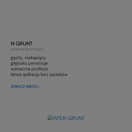
N GRUNT
preparat gruntujący
gęsty, niekapiący
głęboko penetruje
wzmacnia podłoże
łatwa aplikacja bez zacieków
nie wymaga rozcieńczania
ogranicza i wyrównuje chłonność podłoża
ZOBACZ WIĘCEJ >
szybkoschnący
wydajny
delikatny kolor pozwala na kontrolę postępu prac