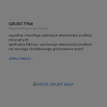
GRUNT-TYNK
farba mostkująco-gruntująca
wypełnia i mostkuje pęknięcia włoskowate podłoży
mineralnych
ujednolica fakturę i wyrównuje właściwości podłoża
nie wymaga dodatkowego gruntowania przed
malowaniem
zmniejsza zużycie farby nawierzchniowej
ZOBACZ WIĘCEJ >