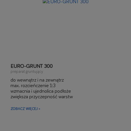
EURO-GRUNT 300
preparat gruntujący
do wewnątrz i na zewnątrz
max. rozcieńczenie 1:3
wzmacnia i ujednolica podłoże
zwiększa przyczepność warstw
bardzo wydajny
idealny pod tynki gipsowe, cementowe, cementowo-
ZOBACZ WIĘCEJ >
wapienne, hybrydowe, pod szpachle i kleje