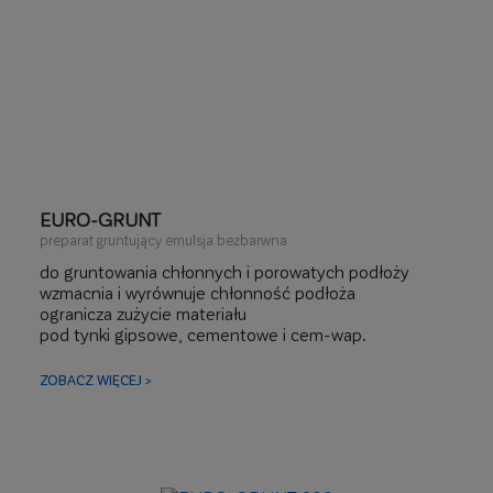
EURO-GRUNT
preparat gruntujący emulsja bezbarwna
do gruntowania chłonnych i porowatych podłoży
wzmacnia i wyrównuje chłonność podłoża
ogranicza zużycie materiału
pod tynki gipsowe, cementowe i cem-wap.
pod wylewki samopoziomujące, płyty g-k
pod szpachle, gładzie, kleje gipsowe oraz farby
ZOBACZ WIĘCEJ >
dyspersyjne