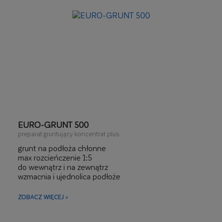
EURO-GRUNT 500
preparat gruntujący koncentrat plus
grunt na podłoża chłonne
max rozcieńczenie 1:5
do wewnątrz i na zewnątrz
wzmacnia i ujednolica podłoże
zwiększa przyczepność warstw
bardzo wydajny
ZOBACZ WIĘCEJ >
idealny pod tynki gipsowe, cementowe, cementowo-
wapienne, hybrydowe, pod szpachle i kleje