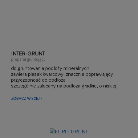
INTER-GRUNT
preparat gruntujący
do gruntowania podłoży mineralnych
zawiera piasek kwarcowy, znacznie poprawiający
przyczepność do podłoża
szczególnie zalecany na podłoża gładkie, o niskiej
nasiąkliwości, jak ściany i stropy betonowe
pod tynki gipsowe, cienkowarstwowe, gładzie itp.
ZOBACZ WIĘCEJ >
gotowy do użycia