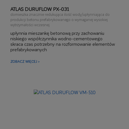
ATLAS DURUFLOW PX-031
domieszka znacznie redukująca ilość wody/upłynniająca do
produkcji betonu prefabrykowanego o wymaganej wysokiej
wytrzymałości wczesnej
upłynnia mieszankę betonową przy zachowaniu
niskiego współczynnika wodno-cementowego
skraca czas potrzebny na rozformowanie elementów
prefabrykowanych
podnosi wytrzymałość wczesną i końcową betonu
ułatwia produkcję betonu wodoszczelnego i
ZOBACZ WIĘCEJ >
mrozoodpornego