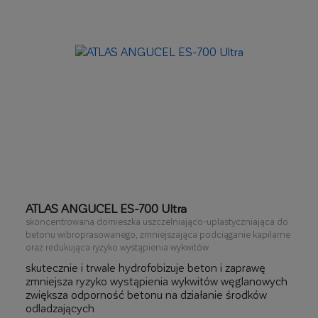
ATLAS ANGUCEL ES-700 Ultra
skoncentrowana domieszka uszczelniająco-uplastyczniająca do
betonu wibroprasowanego, zmniejszająca podciąganie kapilarne
oraz redukująca ryzyko wystąpienia wykwitów
skutecznie i trwale hydrofobizuje beton i zaprawę
zmniejsza ryzyko wystąpienia wykwitów węglanowych
zwiększa odporność betonu na działanie środków
odladzających