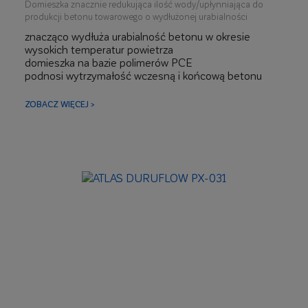
Domieszka znacznie redukująca ilość wody/upłynniająca do
produkcji betonu towarowego o wydłużonej urabialności
znacząco wydłuża urabialność betonu w okresie
wysokich temperatur powietrza
domieszka na bazie polimerów PCE
podnosi wytrzymałość wczesną i końcową betonu
ułatwia pompowanie, rozprowadzanie i zagęszczanie
mieszanki betonowej
ZOBACZ WIĘCEJ >