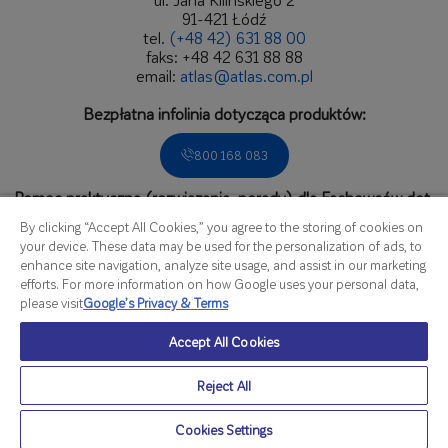
91-421 Łódź
tel.
(+48 42) 631 88 00
faks: +48 42 631 88 88
email:
atlas@atlas.com.pl
Bezpłatna infolinia dotycząca produktów:
800 168 083
Pomoc praktyczna (rozwiązania, porady) dla Fachowców dot.
zastosowań produktów.
By clicking “Accept All Cookies,” you agree to the storing of cookies on
Zadzwoń do Biura Obsługi Fachowca:
your device. These data may be used for the personalization of ads, to
enhance site navigation, analyze site usage, and assist in our marketing
536 166 809
efforts. For more information on how Google uses your personal data,
please visit
Google’s Privacy & Terms
czynne od poniedziałku do piątku
Accept All Cookies
w godzinach od 8.00 do 16.00
Szczegółowa mapa kontaktów
Reject All
Polityka prywatności i plików cookies ATLAS sp. z
/
© Atlas
o.o. (01.04.2026)
2026
Cookies Settings