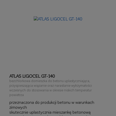
ATLAS LIGOCEL GT-140
bezchlorkowa domieszka do betonu uplastyczniająca,
przyspieszająca wiązanie oraz narastanie wytrzymałości
wczesnych do stosowania w okresie niskich temperatur
powietrza
przeznaczona do produkcji betonu w warunkach
zimowych
skutecznie uplastycznia mieszankę betonową