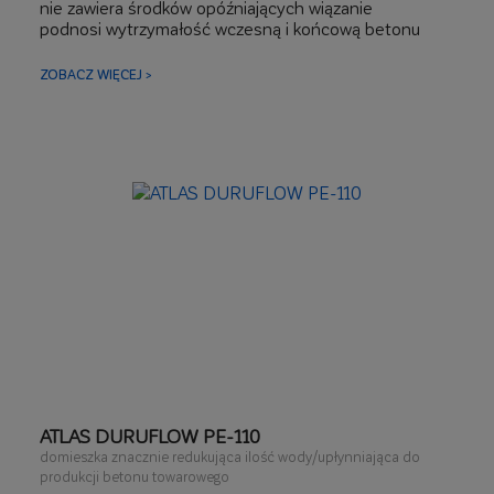
nie zawiera środków opóźniających wiązanie
podnosi wytrzymałość wczesną i końcową betonu
ułatwia produkcję betonu w okresie wysokich
temperatur powietrza
ZOBACZ WIĘCEJ >
ATLAS DURUFLOW PE-110
domieszka znacznie redukująca ilość wody/upłynniająca do
produkcji betonu towarowego