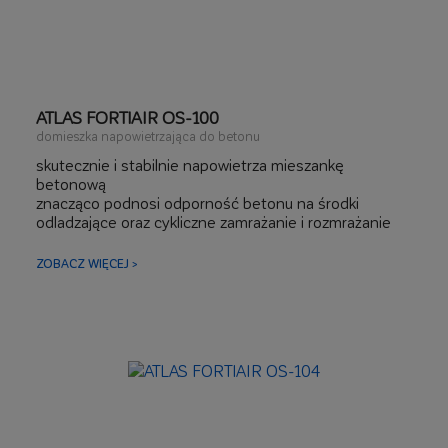
ATLAS FORTIAIR OS-100
domieszka napowietrzająca do betonu
skutecznie i stabilnie napowietrza mieszankę
betonową
znacząco podnosi odporność betonu na środki
odladzające oraz cykliczne zamrażanie i rozmrażanie
obniża nasiąkliwość betonu
ZOBACZ WIĘCEJ >