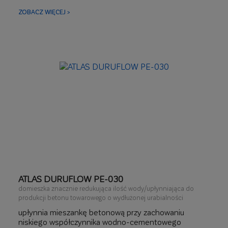
ZOBACZ WIĘCEJ >
ATLAS DURUFLOW PE-030
domieszka znacznie redukująca ilość wody/upłynniająca do
produkcji betonu towarowego o wydłużonej urabialności
upłynnia mieszankę betonową przy zachowaniu
niskiego współczynnika wodno-cementowego