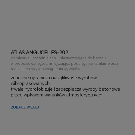
ATLAS ANGUCEL ES-202
domieszka uszczelniająco-uplastyczniająca do betonu
wibroprasowanego, zmniejszająca podciąganie kapilarne oraz
redukująca ryzyko wystąpienia wykwitów
znacznie ogranicza nasiąkliwość wyrobów
wibroprasowanych
trwale hydrofobizuje i zabezpiecza wyroby betonowe
przed wpływem warunków atmosferycznych
zwiększa odporność betonu na działanie środków
odladzających
ZOBACZ WIĘCEJ >