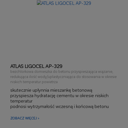
ATLAS LIGOCEL AP-329
bezchlorkowa domieszka do betonu przyspieszająca wiązanie,
redukująca ilość wody/uplastyczniająca do stosowania w okresie
niskich temperatur powietrza
skutecznie upłynnia mieszankę betonową
przyspiesza hydratację cementu w okresie niskich
temperatur
podnosi wytrzymałość wczesną i końcową betonu
pozwala na skrócenie okresu pielęgnacji w okresie
zimowym
ZOBACZ WIĘCEJ >