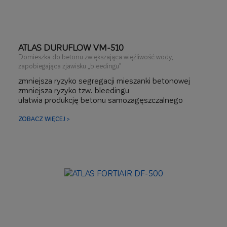
ATLAS DURUFLOW VM-510
Domieszka do betonu zwiększająca więźliwość wody,
zapobiegająca zjawisku „bleedingu”
zmniejsza ryzyko segregacji mieszanki betonowej
zmniejsza ryzyko tzw. bleedingu
ułatwia produkcję betonu samozagęszczalnego
ZOBACZ WIĘCEJ >