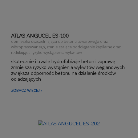
ATLAS ANGUCEL ES-100
domieszka uszczelniająca do betonu towarowego oraz
wibroprasowanego, zmniejszająca podciąganie kapilarne oraz
redukująca ryzyko wystąpienia wykwitów
skutecznie i trwale hydrofobizuje beton i zaprawę
zmniejsza ryzyko wystąpienia wykwitów węglanowych
zwiększa odporność betonu na działanie środków
odladzających
ZOBACZ WIĘCEJ >