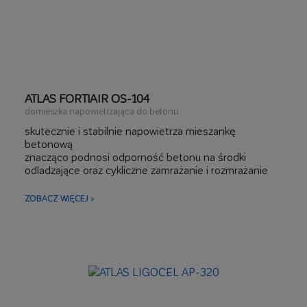
ATLAS FORTIAIR OS-104
domieszka napowietrzająca do betonu
skutecznie i stabilnie napowietrza mieszankę
betonową
znacząco podnosi odporność betonu na środki
odladzające oraz cykliczne zamrażanie i rozmrażanie
obniża nasiąkliwość betonu
ZOBACZ WIĘCEJ >