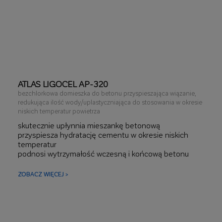
ATLAS LIGOCEL AP-320
bezchlorkowa domieszka do betonu przyspieszająca wiązanie,
redukująca ilość wody/uplastyczniająca do stosowania w okresie
niskich temperatur powietrza
skutecznie upłynnia mieszankę betonową
przyspiesza hydratację cementu w okresie niskich
temperatur
podnosi wytrzymałość wczesną i końcową betonu
pozwala na skrócenie okresu pielęgnacji w okresie
zimowym
ZOBACZ WIĘCEJ >