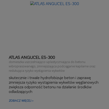
ATLAS ANGUCEL ES-300
domieszka uszczelniająco-uplastyczniająca do betonu
wibroprasowanego, zmniejszająca podciąganie kapilarne oraz
redukująca ryzyko wystąpienia wykwitów
skutecznie i trwale hydrofobizuje beton i zaprawę
zmniejsza ryzyko wystąpienia wykwitów węglanowych
zwiększa odporność betonu na działanie środków
odladzających
ZOBACZ WIĘCEJ >