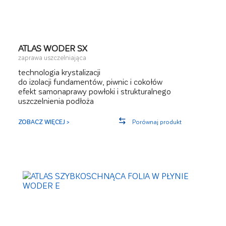
ATLAS WODER SX
zaprawa uszczelniająca
technologia krystalizacji
do izolacji fundamentów, piwnic i cokołów
efekt samonaprawy powłoki i strukturalnego
uszczelnienia podłoża
odporny na pozytywne i negatywne parcie wody
do renowacji obiektów silne zawilgoconych
ZOBACZ WIĘCEJ >
Porównaj produkt
może być stosowany jako warstwa ostateczna