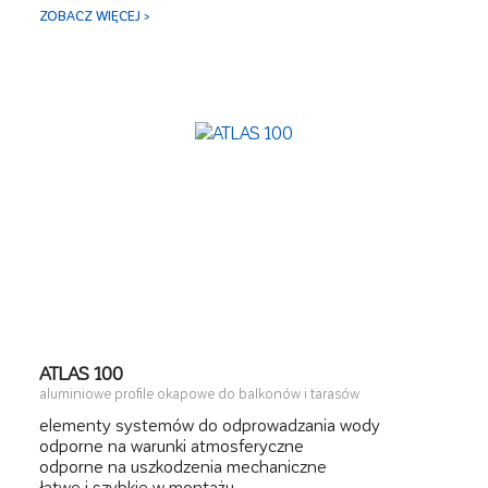
mechaniczne
ZOBACZ WIĘCEJ >
łatwy i szybki montaż
ATLAS 100
aluminiowe profile okapowe do balkonów i tarasów
elementy systemów do odprowadzania wody
odporne na warunki atmosferyczne
odporne na uszkodzenia mechaniczne
łatwe i szybkie w montażu