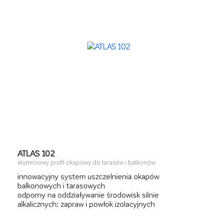
ATLAS 102
aluminiowy profil okapowy do tarasów i balkonów
innowacyjny system uszczelnienia okapów
balkonowych i tarasowych
odporny na oddziaływanie środowisk silnie
alkalicznych: zapraw i powłok izolacyjnych
odporny na promieniowanie UV i uszkodzenia