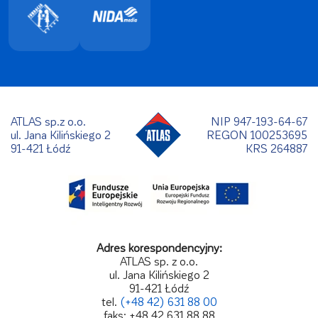
ATLAS sp.z o.o.
NIP 947-193-64-67
ul. Jana Kilińskiego 2
REGON 100253695
91-421 Łódź
KRS 264887
Adres korespondencyjny:
ATLAS sp. z o.o.
ul. Jana Kilińskiego 2
91-421 Łódź
tel.
(+48 42) 631 88 00
faks: +48 42 631 88 88