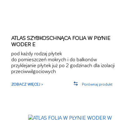
ATLAS SZYBKOSCHNĄCA FOLIA W PŁYNIE
WODER E
pod każdy rodzaj płytek
do pomieszczeń mokrych i do balkonów
przyklejanie płytek już po 2 godzinach dla izolacji
przeciwwilgociowych
przyklejanie płytek na podłogach po 4 godzinach
zużycie na ścianie ok. 1 kg/m², zużycie na podłodze ok.
ZOBACZ WIĘCEJ >
Porównaj produkt
2,0 kg/m²
wysoce elastyczna, o dużej przyczepności
składnik zestawu wyrobów do wykonywania izolacji
wodochronnych