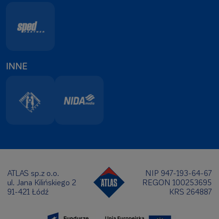
INNE
ATLAS sp.z o.o.
NIP 947-193-64-67
ul. Jana Kilińskiego 2
REGON 100253695
91-421 Łódź
KRS 264887