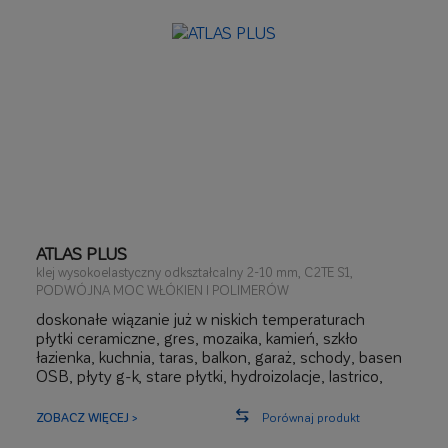
możliwość montażu profili tarasowych oraz taśm
uszczelniających
ATLAS PLUS
klej wysokoelastyczny odkształcalny 2-10 mm, C2TE S1,
PODWÓJNA MOC WŁÓKIEN I POLIMERÓW
doskonałe wiązanie już w niskich temperaturach
płytki ceramiczne, gres, mozaika, kamień, szkło
łazienka, kuchnia, taras, balkon, garaż, schody, basen
OSB, płyty g-k, stare płytki, hydroizolacje, lastrico,
ogrzewanie podłogowe
3 x większa przyczepność początkowa
ZOBACZ WIĘCEJ >
Porównaj produkt