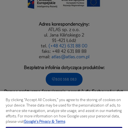
Adres korespondencyjny:
ATLAS sp. z o.o.
ul. Jana Kilińskiego 2
91-421 Łódź
tel.
(+48 42) 631 88 00
faks: +48 42 631 88 88
email:
atlas@atlas.com.pl
Bezpłatna infolinia dotycząca produktów:
800 168 083
Pomoc praktyczna (rozwiązania, porady) dla Fachowców dot.
zastosowań produktów.
By clicking “Accept All Cookies,” you agree to the storing of cookies on
Zadzwoń do Biura Obsługi Fachowca:
your device. These data may be used for the personalization of ads, to
enhance site navigation, analyze site usage, and assist in our marketing
536 166 809
efforts. For more information on how Google uses your personal data,
please visit
Google’s Privacy & Terms