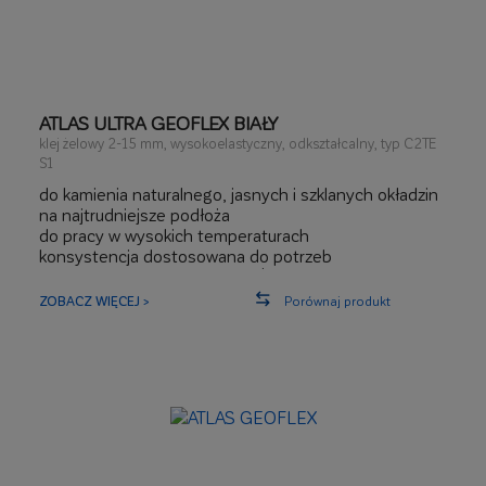
ATLAS ULTRA GEOFLEX BIAŁY
klej żelowy 2-15 mm, wysokoelastyczny, odkształcalny, typ C2TE
S1
do kamienia naturalnego, jasnych i szklanych okładzin
na najtrudniejsze podłoża
do pracy w wysokich temperaturach
konsystencja dostosowana do potrzeb
maksymalna wielkość płytek: ŻADNYCH
OGRANICZEŃ
ZOBACZ WIĘCEJ >
Porównaj produkt