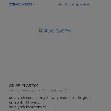
na ogrzewanie podłogowe i ścienne
ZOBACZ WIĘCEJ >
Porównaj produkt
stabilny, brak spływu i zapadania
ATLAS ELASTYK
klej wysokoelastyczny (2-10 mm), typ C2TE
do płytek ceramicznych, w tym do mozaiki, gresu,
kamionki i klinkieru
do płytek kamiennych