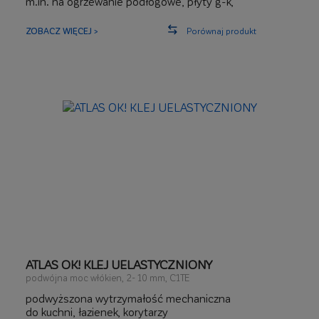
m.in. na ogrzewanie podłogowe, płyty g-k,
hydroizolacje i balkony
pozwala kleić płytki od góry ściany
ZOBACZ WIĘCEJ >
Porównaj produkt
wysoka przyczepność
ATLAS OK! KLEJ UELASTYCZNIONY
podwójna moc włókien, 2- 10 mm, C1TE
podwyższona wytrzymałość mechaniczna
do kuchni, łazienek, korytarzy