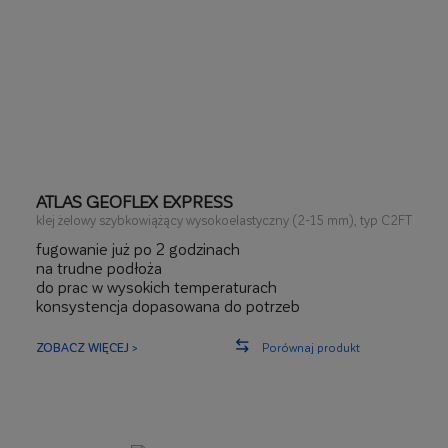
ATLAS GEOFLEX EXPRESS
klej żelowy szybkowiążący wysokoelastyczny (2-15 mm), typ C2FT
fugowanie już po 2 godzinach
na trudne podłoża
do prac w wysokich temperaturach
konsystencja dopasowana do potrzeb
maksymalna wielkość płytek nawet 70x70 cm
ZOBACZ WIĘCEJ >
Porównaj produkt