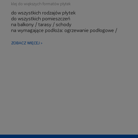
klej do większych formatów płytek
do wszystkich rodzajów płytek
do wszystkich pomieszczeń
na balkony / tarasy / schody
na wymagające podłoża: ogrzewanie podłogowe /
płyty g-k / hydroizolacje
ZOBACZ WIĘCEJ >