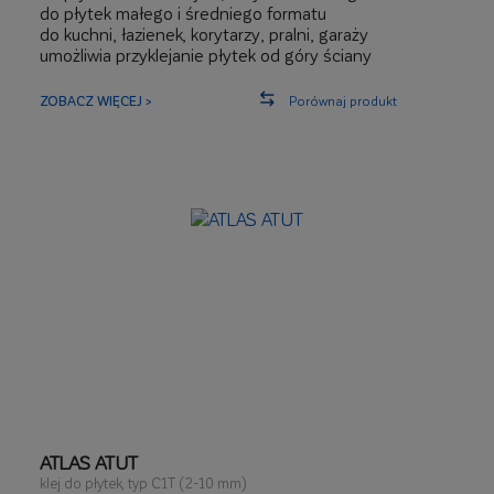
do płytek małego i średniego formatu
do kuchni, łazienek, korytarzy, pralni, garaży
umożliwia przyklejanie płytek od góry ściany
wydłużony czas otwarty
ZOBACZ WIĘCEJ >
Porównaj produkt
ATLAS ATUT
klej do płytek, typ C1T (2-10 mm)