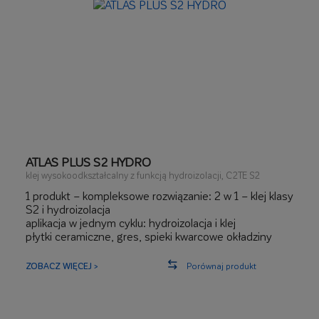
ATLAS PLUS S2 HYDRO
klej wysokoodkształcalny z funkcją hydroizolacji, C2TE S2
1 produkt – kompleksowe rozwiązanie: 2 w 1 – klej klasy
S2 i hydroizolacja
aplikacja w jednym cyklu: hydroizolacja i klej
płytki ceramiczne, gres, spieki kwarcowe okładziny
„slim”, kamień naturalny, płyty kompozytowe
tarasy, balkony, elewacje, łazienki, kuchnie, odpływy
ZOBACZ WIĘCEJ >
Porównaj produkt
liniowe
na najtrudniejsze podłoża m.in.: metal, OSB, stare
płytki, ogrzewanie podłogowe, hydroizolacje
mostkowanie rys do 0,8 mm