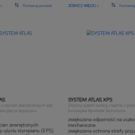
>
Porównaj produkt
ZOBACZ WIĘCEJ >
Porównaj
AS
SYSTEM ATLAS XPS
 z użyciem standardowych płyt
Złożony system izolacji cieplnej z płyt
ub płyt ze styropianu
Europejska Aprobata Techniczna
zwiększona odporność na uszko
ścian zewnętrznych
mechaniczne
y użyciu styropianu (EPS)
zwiększona ochrona strefy przy