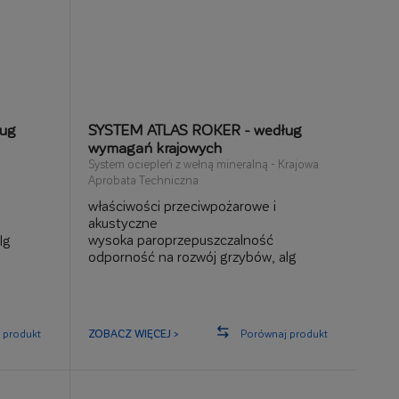
ug
SYSTEM ATLAS ROKER - według
wymagań krajowych
System ociepleń z wełną mineralną - Krajowa
Aprobata Techniczna
właściwości przeciwpożarowe i
akustyczne
wysoka paroprzepuszczalność
lg
odporność na rozwój grzybów, alg
 produkt
ZOBACZ WIĘCEJ >
Porównaj produkt