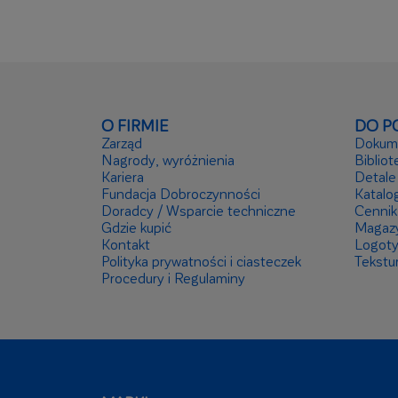
O FIRMIE
DO P
Zarząd
Dokume
Nagrody, wyróżnienia
Bibliot
Kariera
Detale
Fundacja Dobroczynności
Katalog
Doradcy / Wsparcie techniczne
Cennik
Gdzie kupić
Magaz
Kontakt
Logot
Polityka prywatności i ciasteczek
Tekstu
Procedury i Regulaminy