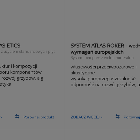
AS ETICS
SYSTEM ATLAS ROKER - wedł
wymagań europejskich
 z użyciem standardowych płyt
System ociepleń z wełną mineralną
ktur i kompozycji
właściwości przeciwpożarowe i
oboru komponentów
akustyczne
rozwój grzybów, alg
wysoka paroprzepuszczalność
tetyka
odporność na rozwój grzybów, a
>
Porównaj produkt
ZOBACZ WIĘCEJ >
Porównaj