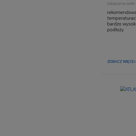
zatapiania siatki
rekomendowana
temperaturac
bardzo wysok
podłoży
elastyczna, z
docieplanie i
do ociepleń 
ceramicznymi
ZOBACZ WIĘCEJ 