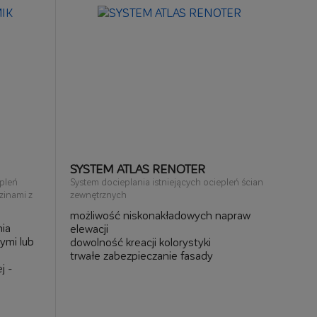
SYSTEM ATLAS RENOTER
pleń
System docieplania istniejących ociepleń ścian
zinami z
zewnętrznych
możliwość niskonakładowych napraw
ia
elewacji
ymi lub
dowolność kreacji kolorystyki
trwałe zabezpieczanie fasady
j -
możliwość likwidacji porażania
biologicznego: alg i grzybów z
zystości
powierzchni elewacji