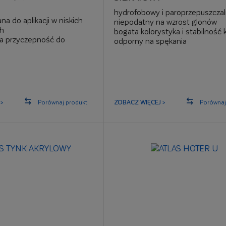
hydrofobowy i paroprzepuszcza
 do aplikacji w niskich
niepodatny na wzrost glonów
h
bogata kolorystyka i stabilność 
a przyczepność do
odporny na spękania
wysoka udarność
brojona włóknami
stniejących ociepleń
wykończonych płytkami
 do 4 m²
>
Porównaj produkt
ZOBACZ WIĘCEJ >
Porównaj