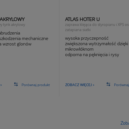
 AKRYLOWY
ATLAS HOTER U
 tynk akrylowy
zaprawa klejąca do styropianu i XPS or
zatapiana siatki
abrudzenia
wysoka przyczepność
szkodzenia mechaniczne
zwiększona wytrzymałość dzięki
a wzrost glonów
mikrowłóknom
odporna na pęknięcia i rysy
do ociepleń wykańczanych płyt
ceramicznymi do 0,36 m²
>
Porównaj produkt
ZOBACZ WIĘCEJ >
Porównaj
Zoba