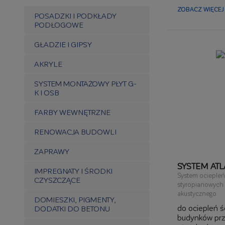
ZOBACZ WIĘCEJ 
POSADZKI I PODKŁADY
PODŁOGOWE
GŁADZIE I GIPSY
AKRYLE
SYSTEM MONTAŻOWY PŁYT G-
K I OSB
FARBY WEWNĘTRZNE
RENOWACJA BUDOWLI
ZAPRAWY
SYSTEM ATL
IMPREGNATY I ŚRODKI
System ociepleń
CZYSZCZĄCE
styropianowych l
akustycznego
DOMIESZKI, PIGMENTY,
do ociepleń 
DODATKI DO BETONU
budynków prz