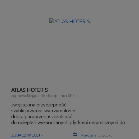
ATLAS HOTER S
zaprawa klejąca do styropianu i XPS
zwiększona przyczepność
szybki przyrost wytrzymałości
dobra paroprzepuszczalność
do ociepleń wykańczanych płytkami ceramicznymi do
0,36 m²
ZOBACZ WIĘCEJ >
Porównaj produkt