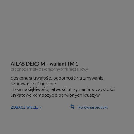
ATLAS DEKO M - wariant TM 1
drobnoziarnisty dekoracyjny tynk mozaikowy
doskonała trwałość, odporność na zmywanie,
szorowanie i ścieranie
niska nasiąkliwość, łatwość utrzymania w czystości
unikatowe kompozycje barwionych kruszyw
kwarcowych
szeroki zakres zastosowań zewnętrznych i
ZOBACZ WIĘCEJ >
Porównaj produkt
wewnętrznych