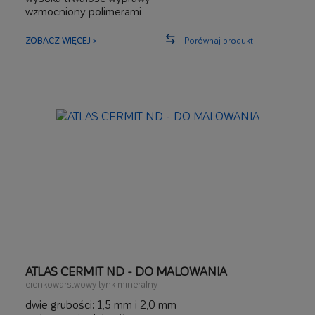
wzmocniony polimerami
wysoce paroprzepuszczalny
równomierna faktura z wykorzystaniem wypełniaczy
ZOBACZ WIĘCEJ >
Porównaj produkt
dolomitowych
ATLAS CERMIT ND - DO MALOWANIA
cienkowarstwowy tynk mineralny
dwie grubości: 1,5 mm i 2,0 mm