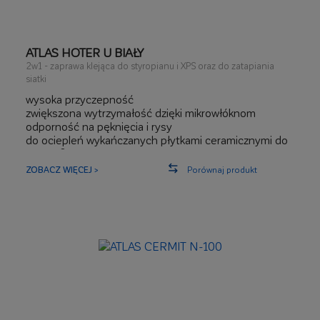
ATLAS HOTER U BIAŁY
2w1 - zaprawa klejąca do styropianu i XPS oraz do zatapiania
siatki
wysoka przyczepność
zwiększona wytrzymałość dzięki mikrowłóknom
odporność na pęknięcia i rysy
do ociepleń wykańczanych płytkami ceramicznymi do
2
0,36 m
ZOBACZ WIĘCEJ >
Porównaj produkt