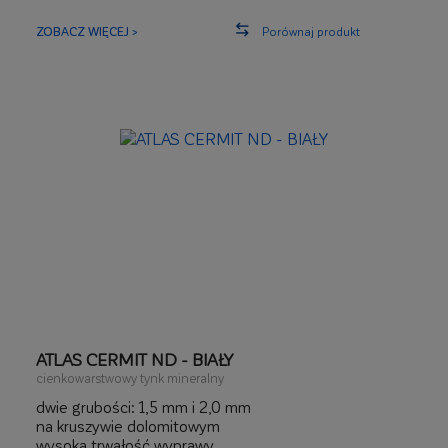
garażowych o wysokiej izolacyjności akustycznej
ZOBACZ WIĘCEJ >
Porównaj produkt
ATLAS CERMIT ND - BIAŁY
cienkowarstwowy tynk mineralny
dwie grubości: 1,5 mm i 2,0 mm
na kruszywie dolomitowym
wysoka trwałość wyprawy