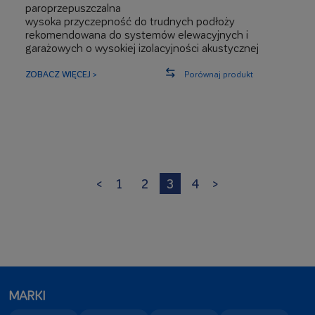
paroprzepuszczalna
wysoka przyczepność do trudnych podłoży
rekomendowana do systemów elewacyjnych i
garażowych o wysokiej izolacyjności akustycznej
ZOBACZ WIĘCEJ >
Porównaj produkt
<
1
2
3
4
>
MARKI