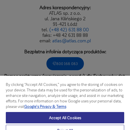
Adres korespondencyjny:
ATLAS sp. z o.o.
ul. Jana Kilińskiego 2
91-421 Łódź
tel.
(+48 42) 631 88 00
faks: +48 42 631 88 88
email:
atlas@atlas.com.pl
Bezpłatna infolinia dotycząca produktów:
800 168 083
Pomoc praktyczna (rozwiązania, porady) dla Fachowców dot.
zastosowań produktów.
By clicking “Accept All Cookies,” you agree to the storing of cookies on
Zadzwoń do Biura Obsługi Fachowca:
your device. These data may be used for the personalization of ads, to
enhance site navigation, analyze site usage, and assist in our marketing
536 166 809
efforts. For more information on how Google uses your personal data,
please visit
Google’s Privacy & Terms
czynne od poniedziałku do piątku
Accept All Cookies
w godzinach od 8.00 do 16.00
Szczegółowa mapa kontaktów