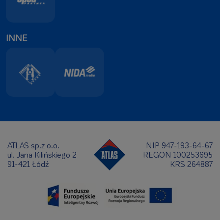
INNE
ATLAS sp.z o.o.
NIP 947-193-64-67
ul. Jana Kilińskiego 2
REGON 100253695
91-421 Łódź
KRS 264887