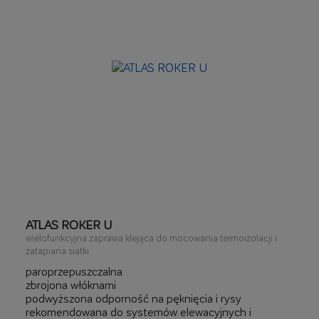
ATLAS ROKER U
wielofunkcyjna zaprawa klejąca do mocowania termoizolacji i
zatapiana siatki
paroprzepuszczalna
zbrojona włóknami
podwyższona odporność na pęknięcia i rysy
rekomendowana do systemów elewacyjnych i