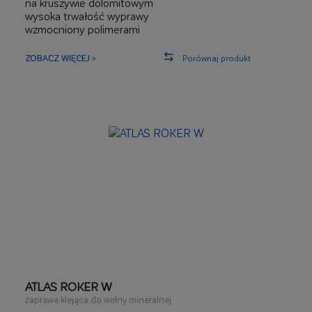
na kruszywie dolomitowym
wysoka trwałość wyprawy
wzmocniony polimerami
wysoce paroprzepuszczalny
równomierna faktura z wykorzystaniem wypełniaczy
ZOBACZ WIĘCEJ >
Porównaj produkt
dolomitowych
ATLAS ROKER W
zaprawa klejąca do wełny mineralnej