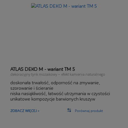
ATLAS DEKO M - wariant TM 5
dekoracyjny tynk mozaikowy – efekt kamienia naturalnego
doskonała trwałość, odporność na zmywanie,
szorowanie i ścieranie
niska nasiąkliwość, łatwość utrzymania w czystości
unikatowe kompozycje barwionych kruszyw
kwarcowych
szeroki zakres zastosowań zewnętrznych i
ZOBACZ WIĘCEJ >
Porównaj produkt
wewnętrznych