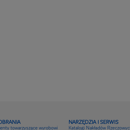
OBRANIA
NARZĘDZIA I SERWIS
nty towarzyszące wyrobowi
Katalogi Nakładów Rzeczowyc