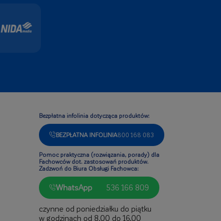
Bezpłatna infolinia dotycząca produktów:
BEZPŁATNA INFOLINIA
800 168 083
Pomoc praktyczna (rozwiązania, porady) dla
Fachowców dot. zastosowań produktów.
Zadzwoń do Biura Obsługi Fachowca:
WhatsApp
536 166 809
czynne od poniedziałku do piątku
w godzinach od 8.00 do 16.00