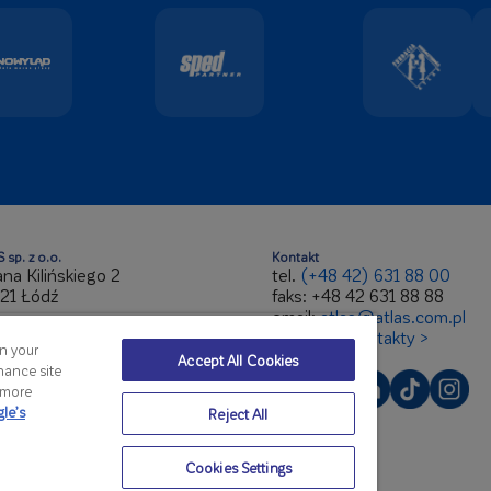
 sp. z o.o.
Kontakt
Jana Kilińskiego 2
tel.
(+48 42) 631 88 00
21 Łódź
faks: +48 42 631 88 88
email:
atlas@atlas.com.pl
 947-193-64-67
wszystkie kontakty >
on your
ON 100253695
Accept All Cookies
hance site
 264887
r more
le’s
Reject All
Cookies Settings