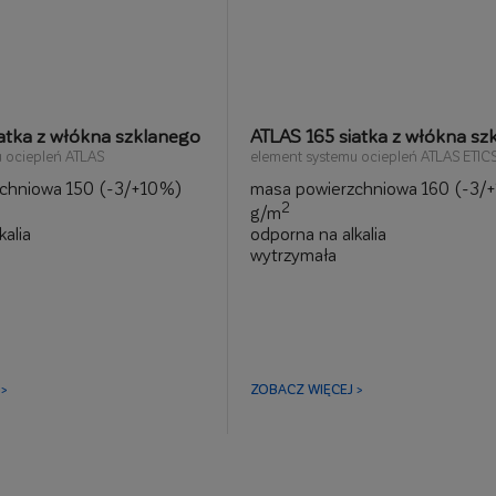
atka z włókna szklanego
ATLAS 165 siatka z włókna sz
 ociepleń ATLAS
element systemu ociepleń ATLAS ETIC
chniowa 150 (-3/+10%)
masa powierzchniowa 160 (-3/
2
g/m
kalia
odporna na alkalia
wytrzymała
elastyczna
>
ZOBACZ WIĘCEJ >