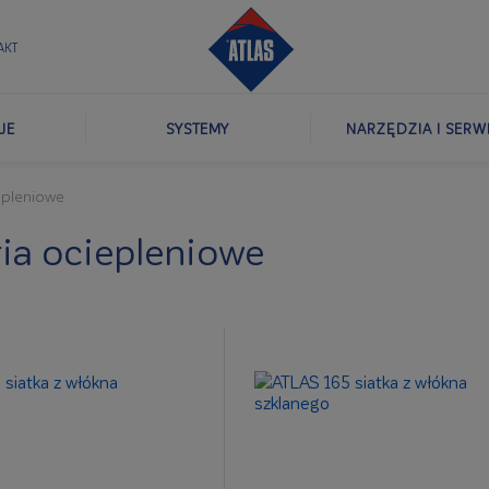
AKT
JE
SYSTEMY
NARZĘDZIA I SERW
epleniowe
ia ociepleniowe