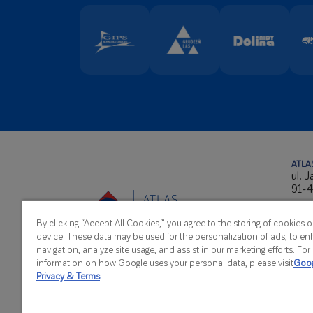
ATLAS
ul. 
91-4
NIP
By clicking “Accept All Cookies,” you agree to the storing of cookies 
REG
device. These data may be used for the personalization of ads, to en
KRS
navigation, analyze site usage, and assist in our marketing efforts. Fo
information on how Google uses your personal data, please visit
Goog
Privacy & Terms