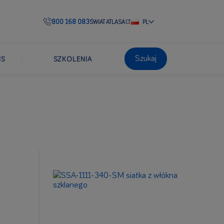
800 168 083
ŚWIAT ATLASA
PL
Szukaj
IS
SZKOLENIA