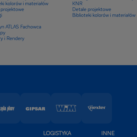
eki kolorów i materiałów
KNR
 projektowe
Detale projektowe
i
Biblioteki kolorów i materiałów
yn ATLAS Fachowca
ypy
ry i Rendery
LOGISTYKA
INNE