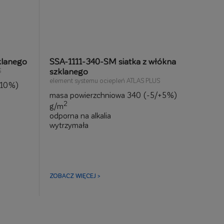
klanego
SSA-1111-340-SM siatka z włókna
szklanego
S
element systemu ociepleń ATLAS PLUS
+10%)
masa powierzchniowa 340 (-5/+5%)
2
g/m
odporna na alkalia
wytrzymała
elastyczna
ZOBACZ WIĘCEJ >