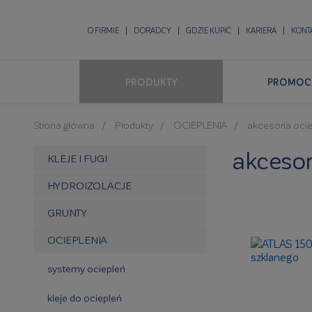
O FIRMIE
DORADCY
GDZIE KUPIĆ
KARIERA
KONT
PRODUKTY
PROMOC
Strona główna
Produkty
OCIEPLENIA
akcesoria oci
akcesor
KLEJE I FUGI
HYDROIZOLACJE
GRUNTY
OCIEPLENIA
systemy ociepleń
kleje do ociepleń