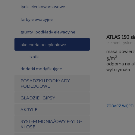
tynki cienkowarstwowe
farby elewacyjne
grunty i podkłady elewacyjne
ATLAS 150 si
element systemu
akcesoria ociepleniowe
masa powierz
siatki
2
g/m
odporna na al
dodatki modyfikujące
wytrzymała
elastyczna
POSADZKI I PODKŁADY
PODŁOGOWE
GŁADZIE I GIPSY
ZOBACZ WIĘCEJ 
AKRYLE
SYSTEM MONTAŻOWY PŁYT G-
K I OSB