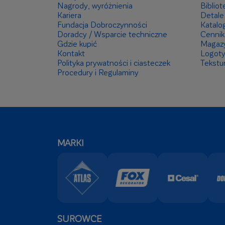
Nagrody, wyróżnienia
Bibliot
Kariera
Detale
Fundacja Dobroczynności
Katalog
Doradcy / Wsparcie techniczne
Cennik
Gdzie kupić
Magaz
Kontakt
Logot
Polityka prywatności i ciasteczek
Tekstu
Procedury i Regulaminy
MARKI
SUROWCE